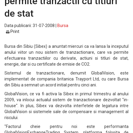
permite tranzactii cu titluri
de stat
Data publicarii: 31-07-2008 |
Bursa
Print
Bursa din Sibiu (Sibex) a anuntat miercuri ca va lansa la inceputul
anului viitor un nou sistem de tranzactionare, care va permite
efectuarea tranzactiilor cu derivate, actiuni si titluri de stat,
energie, dar si cu certificate de emisie de CO2.
Sistemul de tranzactionare, denumit GlobalVision, este
implementat de compania britanica Trayport Ltd, cu care Bursa
din Sibiu a semnat un acord initial pentru cinci ani.
GlobalVision, ce va fi activa la Sibex in primul trimestru al anului
2009, va inlocui actualul sistem de tranzactionare dezvoltat "in-
house". In plus, Sibex va dezvolta interfetele de legatura intre
GlobalVision si sistemele sale de compensare si management al
riscului.
"Factorul cheie pentru noi este performanta
GlobalVisionExchangeTrading System, platforma folosita de