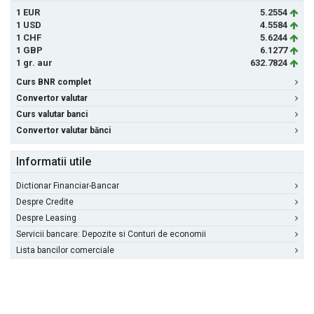
1 EUR
5.2554
1 USD
4.5584
1 CHF
5.6244
1 GBP
6.1277
1 gr. aur
632.7824
Curs BNR complet
Convertor valutar
Curs valutar banci
Convertor valutar bănci
Informatii utile
Dictionar Financiar-Bancar
Despre Credite
Despre Leasing
Servicii bancare: Depozite si Conturi de economii
Lista bancilor comerciale