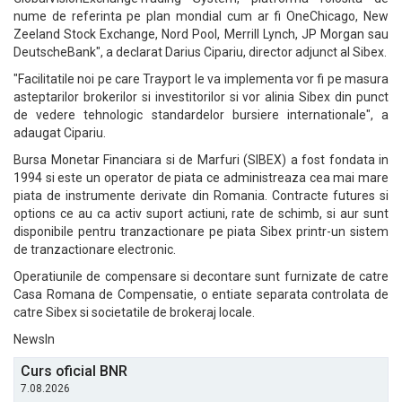
nume de referinta pe plan mondial cum ar fi OneChicago, New
Zeeland Stock Exchange, Nord Pool, Merrill Lynch, JP Morgan sau
DeutscheBank", a declarat Darius Cipariu, director adjunct al Sibex.
"Facilitatile noi pe care Trayport le va implementa vor fi pe masura
asteptarilor brokerilor si investitorilor si vor alinia Sibex din punct
de vedere tehnologic standardelor bursiere internationale", a
adaugat Cipariu.
Bursa Monetar Financiara si de Marfuri (SIBEX) a fost fondata in
1994 si este un operator de piata ce administreaza cea mai mare
piata de instrumente derivate din Romania. Contracte futures si
options ce au ca activ suport actiuni, rate de schimb, si aur sunt
disponibile pentru tranzactionare pe piata Sibex printr-un sistem
de tranzactionare electronic.
Operatiunile de compensare si decontare sunt furnizate de catre
Casa Romana de Compensatie, o entiate separata controlata de
catre Sibex si societatile de brokeraj locale.
NewsIn
Curs oficial BNR
7.08.2026