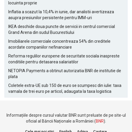
locuinta proprie
Inflatia a scazut la 10,4% in iunie, dar analistii avertizeaza
asupra presiunilor persistente pentru IMM-uri
IKEA deschide doua puncte de servicii in centrul comercial
Grand Arena din sudul Bucurestiului
Imobiliarele comerciale concentreaza 54% din creditele
acordate companiilor nefinanciare
Reforma regulilor europene de securitate sociala inaspreste
conditiile pentru detasarea salariatilor
NETOPIA Payments a obtinut autorizatia BNR de institutie de
plata
Coletele extra-UE sub 150 de euro se scumpesc din iulie: taxa
vamala de trei euro pe articol, adaugata la taxa logistica
Informațiile despre cursul valutar BNR sunt preluate de pe site-ul
oficial al Băncii Naționale a României (
BNR
).
Cele mai noi stiri
English
Arhiva
Cautare