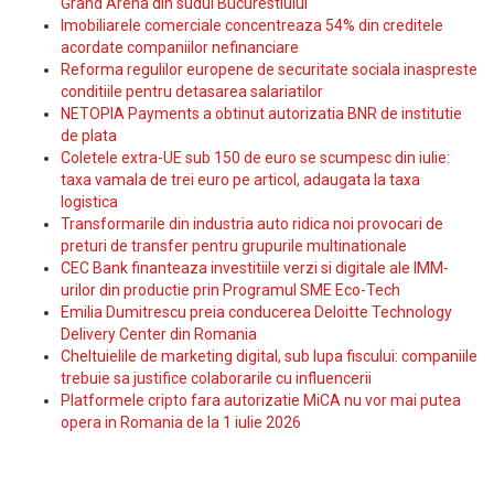
Grand Arena din sudul Bucurestiului
Imobiliarele comerciale concentreaza 54% din creditele
acordate companiilor nefinanciare
Reforma regulilor europene de securitate sociala inaspreste
conditiile pentru detasarea salariatilor
NETOPIA Payments a obtinut autorizatia BNR de institutie
de plata
Coletele extra-UE sub 150 de euro se scumpesc din iulie:
taxa vamala de trei euro pe articol, adaugata la taxa
logistica
Transformarile din industria auto ridica noi provocari de
preturi de transfer pentru grupurile multinationale
CEC Bank finanteaza investitiile verzi si digitale ale IMM-
urilor din productie prin Programul SME Eco-Tech
Emilia Dumitrescu preia conducerea Deloitte Technology
Delivery Center din Romania
Cheltuielile de marketing digital, sub lupa fiscului: companiile
trebuie sa justifice colaborarile cu influencerii
Platformele cripto fara autorizatie MiCA nu vor mai putea
opera in Romania de la 1 iulie 2026