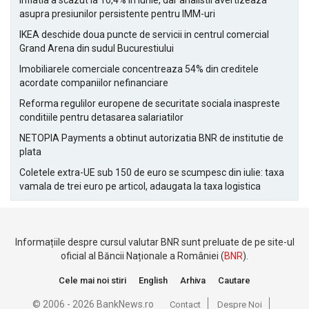
Inflatia a scazut la 10,4% in iunie, dar analistii avertizeaza
asupra presiunilor persistente pentru IMM-uri
IKEA deschide doua puncte de servicii in centrul comercial
Grand Arena din sudul Bucurestiului
Imobiliarele comerciale concentreaza 54% din creditele
acordate companiilor nefinanciare
Reforma regulilor europene de securitate sociala inaspreste
conditiile pentru detasarea salariatilor
NETOPIA Payments a obtinut autorizatia BNR de institutie de
plata
Coletele extra-UE sub 150 de euro se scumpesc din iulie: taxa
vamala de trei euro pe articol, adaugata la taxa logistica
Informațiile despre cursul valutar BNR sunt preluate de pe site-ul
oficial al Băncii Naționale a României (
BNR
).
Cele mai noi stiri
English
Arhiva
Cautare
© 2006 - 2026 BankNews.ro
Contact
Despre Noi