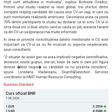
mult sunt atitudinea si motivatia", explica Andreea Ovadiuc.
Potrivit unui studiu realizat la nivel global, trei sferturi dintre
companii resping candidatii din cauza unor CV-uri vagi, in care nu
sunt mentionate realizarile anterioare. Cercetarea arata ca peste
70% dintre participantii la studiu au declarat ca isi scriu CV-ul in
circa doua ore si doar atunci cand isi cauta un job, aceasta facand
ca din CV-uri sa lipseasca mai multe informatii.
In ceea ce priveste corectitudinea datelor mentionate in CV, este
important ca CV-ul sa nu fie incarcat cu aspecte neadevarate,
spun consultantii.
"O situatie de acest gen va avea implicatii negative semnificative,
deoarece exista grupuri, site-uri, baze de date in care pot figura
diverse �liste negre� cu candidati ce nu prezinta incredere",
spune Loredana Vladareanu, Search&Selection Services
coordinator la HART Human Resource Consulting.
Business Standard
Curs oficial BNR
7.08.2026
1 EUR
5.2554
1 USD
4.5584