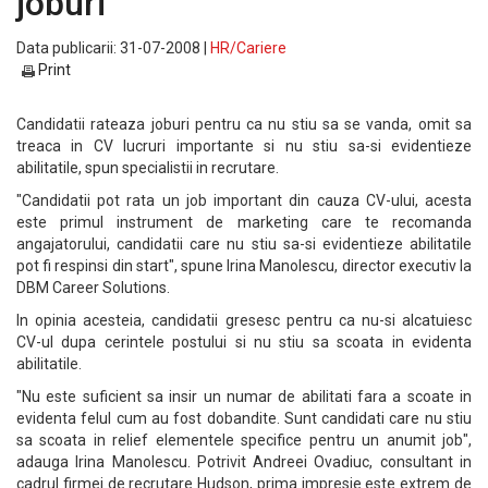
joburi
Data publicarii: 31-07-2008 |
HR/Cariere
Print
Candidatii rateaza joburi pentru ca nu stiu sa se vanda, omit sa
treaca in CV lucruri importante si nu stiu sa-si evidentieze
abilitatile, spun specialistii in recrutare.
"Candidatii pot rata un job important din cauza CV-ului, acesta
este primul instrument de marketing care te recomanda
angajatorului, candidatii care nu stiu sa-si evidentieze abilitatile
pot fi respinsi din start", spune Irina Manolescu, director executiv la
DBM Career Solutions.
In opinia acesteia, candidatii gresesc pentru ca nu-si alcatuiesc
CV-ul dupa cerintele postului si nu stiu sa scoata in evidenta
abilitatile.
"Nu este suficient sa insir un numar de abilitati fara a scoate in
evidenta felul cum au fost dobandite. Sunt candidati care nu stiu
sa scoata in relief elementele specifice pentru un anumit job",
adauga Irina Manolescu. Potrivit Andreei Ovadiuc, consultant in
cadrul firmei de recrutare Hudson, prima impresie este extrem de