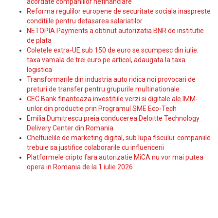
acordate companiilor nefinanciare
Reforma regulilor europene de securitate sociala inaspreste
conditiile pentru detasarea salariatilor
NETOPIA Payments a obtinut autorizatia BNR de institutie
de plata
Coletele extra-UE sub 150 de euro se scumpesc din iulie:
taxa vamala de trei euro pe articol, adaugata la taxa
logistica
Transformarile din industria auto ridica noi provocari de
preturi de transfer pentru grupurile multinationale
CEC Bank finanteaza investitiile verzi si digitale ale IMM-
urilor din productie prin Programul SME Eco-Tech
Emilia Dumitrescu preia conducerea Deloitte Technology
Delivery Center din Romania
Cheltuielile de marketing digital, sub lupa fiscului: companiile
trebuie sa justifice colaborarile cu influencerii
Platformele cripto fara autorizatie MiCA nu vor mai putea
opera in Romania de la 1 iulie 2026