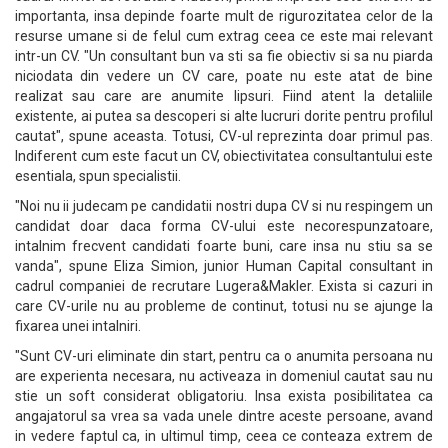
importanta, insa depinde foarte mult de rigurozitatea celor de la
resurse umane si de felul cum extrag ceea ce este mai relevant
intr-un CV. "Un consultant bun va sti sa fie obiectiv si sa nu piarda
niciodata din vedere un CV care, poate nu este atat de bine
realizat sau care are anumite lipsuri. Fiind atent la detaliile
existente, ai putea sa descoperi si alte lucruri dorite pentru profilul
cautat", spune aceasta. Totusi, CV-ul reprezinta doar primul pas.
Indiferent cum este facut un CV, obiectivitatea consultantului este
esentiala, spun specialistii.
"Noi nu ii judecam pe candidatii nostri dupa CV si nu respingem un
candidat doar daca forma CV-ului este necorespunzatoare,
intalnim frecvent candidati foarte buni, care insa nu stiu sa se
vanda", spune Eliza Simion, junior Human Capital consultant in
cadrul companiei de recrutare Lugera&Makler. Exista si cazuri in
care CV-urile nu au probleme de continut, totusi nu se ajunge la
fixarea unei intalniri.
"Sunt CV-uri eliminate din start, pentru ca o anumita persoana nu
are experienta necesara, nu activeaza in domeniul cautat sau nu
stie un soft considerat obligatoriu. Insa exista posibilitatea ca
angajatorul sa vrea sa vada unele dintre aceste persoane, avand
in vedere faptul ca, in ultimul timp, ceea ce conteaza extrem de