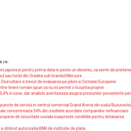
s.ro:
i japonezi pentru prima data in peste un deceniu, ca semn de prieteni
ul sau hotel din Oradea sub brandul Mercure
si Dezvoltare a trecut de evaluarea pe piloni a Comisiei Europene
intre tinerii romani spun ca nu isi permit o locuinta proprie
10,4% in iunie, dar analistii avertizeaza asupra presiunilor persistente pe
uncte de servicii in centrul comercial Grand Arena din sudul Bucurestiu
iale concentreaza 54% din creditele acordate companiilor nefinanciare
uropene de securitate sociala inaspreste conditiile pentru detasarea
obtinut autorizatia BNR de institutie de plata