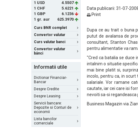
1 USD
4.5507
1 CHF
5.6221
Data publicarii: 31-07-2008
1 GBP
6.1236
Print
1 gr. aur
625.3970
Curs BNR complet
Dupa ce au trait o buna p
Convertor valutar
putut de avalansa de prod
Curs valutar banci
consultant, Stanton Cha
pentru alimentatie va raman
Convertor valutar
bănci
"Cred ca batalia se duce 
intalnim o situatie specifi
Informatii utile
mai bine platit si, surpr
incolo, pentru ca, in scur
Dictionar Financiar-
Bancar
salariale. Vor ramane cat
cautate, iar cei care isi f
Despre Credite
nevoiti sa-si regandeasca 
Despre Leasing
Servicii bancare:
Business Magazin via Ziaru
Depozite si Conturi de
economii
Lista bancilor
comerciale