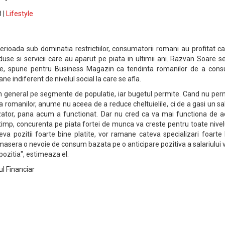
 |
Lifestyle
erioada sub dominatia restrictiilor, consumatorii romani au profitat c
use si servicii care au aparut pe piata in ultimii ani. Razvan Soare s
se, spune pentru Business Magazin ca tendinta romanilor de a con
e indiferent de nivelul social la care se afla.
in general pe segmente de populatie, iar bugetul permite. Cand nu per
ca romanilor, anume nu aceea de a reduce cheltuielile, ci de a gasi un sa
inzator, pana acum a functionat. Dar nu cred ca va mai functiona de 
t timp, concurenta pe piata fortei de munca va creste pentru toate nivel
eva pozitii foarte bine platite, vor ramane cateva specializari foarte
ormasera o nevoie de consum bazata pe o anticipare pozitiva a salariului v
pozitia", estimeaza el.
l Financiar