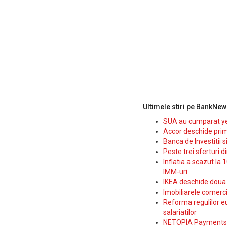
Ultimele stiri pe BankNew
SUA au cumparat yen
Accor deschide prim
Banca de Investitii 
Peste trei sferturi d
Inflatia a scazut la 
IMM-uri
IKEA deschide doua p
Imobiliarele comerc
Reforma regulilor e
salariatilor
NETOPIA Payments a 