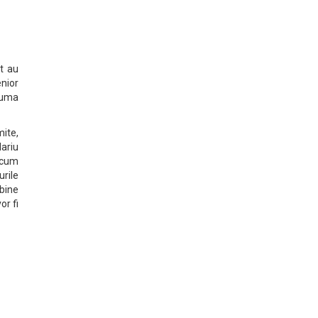
at au
enior
suma
mite,
lariu
acum
urile
 bine
or fi