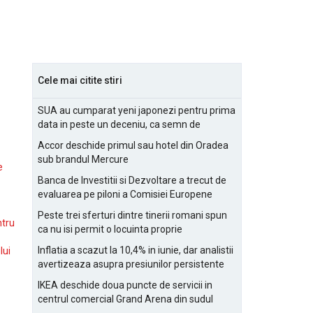
Cele mai citite stiri
SUA au cumparat yeni japonezi pentru prima
data in peste un deceniu, ca semn de
prietenie
Accor deschide primul sau hotel din Oradea
sub brandul Mercure
e
Banca de Investitii si Dezvoltare a trecut de
evaluarea pe piloni a Comisiei Europene
Peste trei sferturi dintre tinerii romani spun
ntru
ca nu isi permit o locuinta proprie
Inflatia a scazut la 10,4% in iunie, dar analistii
lui
avertizeaza asupra presiunilor persistente
pentru IMM-uri
IKEA deschide doua puncte de servicii in
centrul comercial Grand Arena din sudul