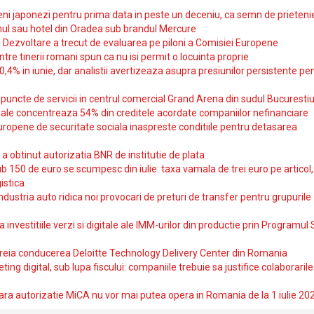
i japonezi pentru prima data in peste un deceniu, ca semn de prieteni
ul sau hotel din Oradea sub brandul Mercure
si Dezvoltare a trecut de evaluarea pe piloni a Comisiei Europene
intre tinerii romani spun ca nu isi permit o locuinta proprie
10,4% in iunie, dar analistii avertizeaza asupra presiunilor persistente pe
uncte de servicii in centrul comercial Grand Arena din sudul Bucurestiu
iale concentreaza 54% din creditele acordate companiilor nefinanciare
uropene de securitate sociala inaspreste conditiile pentru detasarea
obtinut autorizatia BNR de institutie de plata
b 150 de euro se scumpesc din iulie: taxa vamala de trei euro pe articol,
istica
ndustria auto ridica noi provocari de preturi de transfer pentru grupurile
investitiile verzi si digitale ale IMM-urilor din productie prin Programul
reia conducerea Deloitte Technology Delivery Center din Romania
ting digital, sub lupa fiscului: companiile trebuie sa justifice colaborarile
ara autorizatie MiCA nu vor mai putea opera in Romania de la 1 iulie 20