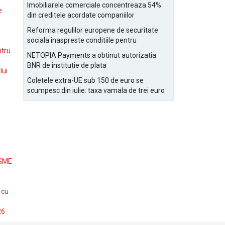
Bucurestiului
Imobiliarele comerciale concentreaza 54%
e
din creditele acordate companiilor
nefinanciare
Reforma regulilor europene de securitate
sociala inaspreste conditiile pentru
detasarea salariatilor
ntru
NETOPIA Payments a obtinut autorizatia
BNR de institutie de plata
lui
Coletele extra-UE sub 150 de euro se
scumpesc din iulie: taxa vamala de trei euro
pe articol, adaugata la taxa logistica
 SME
 cu
26