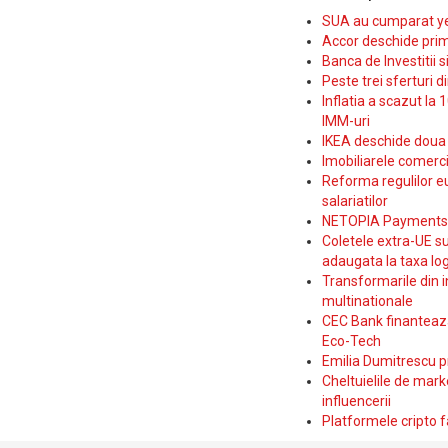
SUA au cumparat yen
Accor deschide prim
Banca de Investitii 
Peste trei sferturi d
Inflatia a scazut la 
IMM-uri
IKEA deschide doua p
Imobiliarele comerc
Reforma regulilor e
salariatilor
NETOPIA Payments a 
Coletele extra-UE su
adaugata la taxa log
Transformarile din i
multinationale
CEC Bank finanteaza 
Eco-Tech
Emilia Dumitrescu p
Cheltuielile de marke
influencerii
Platformele cripto f