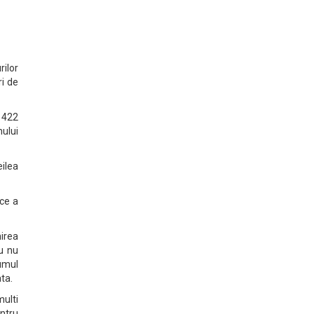
rilor
ri de
e 422
nului
eilea
 ce a
nirea
nu nu
lumul
ta.
ulti
ntru