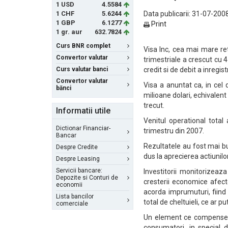
1 USD
4.5584
1 CHF
5.6244
Data publicarii: 31-07-2008
1 GBP
6.1277
Print
1 gr. aur
632.7824
Curs BNR complet
Visa Inc, cea mai mare ret
Convertor valutar
trimestriale a crescut cu 4
Curs valutar banci
credit si de debit a inregis
Convertor valutar
Visa a anuntat ca, in cel d
bănci
milioane dolari, echivalent
trecut.
Informatii utile
Venitul operational total 
Dictionar Financiar-
trimestru din 2007.
Bancar
Rezultatele au fost mai bu
Despre Credite
dus la aprecierea actiunilor
Despre Leasing
Servicii bancare:
Investitorii monitorizeaza
Depozite si Conturi de
cresterii economice afecte
economii
acorda imprumuturi, fiind 
Lista bancilor
total de cheltuieli, ce ar 
comerciale
Un element ce compenseaza
consumatori, in special d