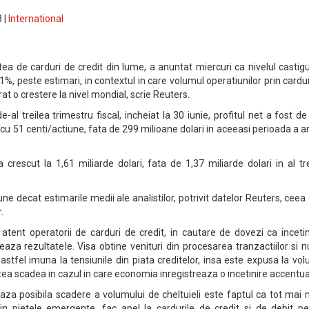
 |
International
ea de carduri de credit din lume, a anuntat miercuri ca nivelul castigu
1%, peste estimari, in contextul in care volumul operatiunilor prin cardu
trat o crestere la nivel mondial, scrie Reuters.
e-al treilea trimestru fiscal, incheiat la 30 iunie, profitul net a fost d
 cu 51 centi/actiune, fata de 299 milioane dolari in aceeasi perioada a a
a crescut la 1,61 miliarde dolari, fata de 1,37 miliarde dolari in al tr
ne decat estimarile medii ale analistilor, potrivit datelor Reuters, ceea
.
 atent operatorii de carduri de credit, in cautare de dovezi ca inceti
aza rezultatele. Visa obtine venituri din procesarea tranzactiilor si 
astfel imuna la tensiunile din piata creditelor, insa este expusa la vo
putea scadea in cazul in care economia inregistreaza o incetinire accentua
 posibila scadere a volumului de cheltuieli este faptul ca tot mai m
in pietele emergente, fac apel la cardurile de credit si de debit pe