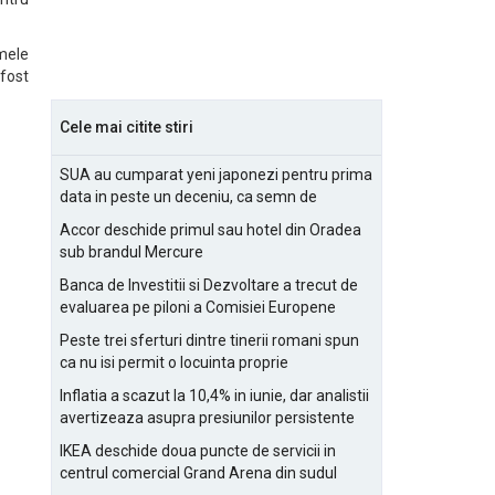
umele
 fost
Cele mai citite stiri
SUA au cumparat yeni japonezi pentru prima
data in peste un deceniu, ca semn de
prietenie
Accor deschide primul sau hotel din Oradea
sub brandul Mercure
Banca de Investitii si Dezvoltare a trecut de
evaluarea pe piloni a Comisiei Europene
Peste trei sferturi dintre tinerii romani spun
ca nu isi permit o locuinta proprie
Inflatia a scazut la 10,4% in iunie, dar analistii
avertizeaza asupra presiunilor persistente
pentru IMM-uri
IKEA deschide doua puncte de servicii in
centrul comercial Grand Arena din sudul