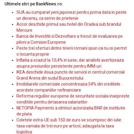
Ultimele stiri pe BankNews.ro:
SUA au cumparat yeni japonezi pentru prima data in peste
un deceniu, ca semn de prietenie
Accor deschide primul sau hotel din Oradea sub brandul
Mercure
Banca de Investitii si Dezvoltare a trecut de evaluarea pe
piloni a Comisiei Europene
Peste trei sferturi dintre tinerii romani spun ca nu isi permit
o locuinta proprie
Inflatia a scazut la 10,4% in iunie, dar analistii avertizeaza
asupra presiunilor persistente pentru IMM-uri
IKEA deschide doua puncte de servicii in centrul comercial
Grand Arena din sudul Bucurestiului
Imobiliarele comerciale concentreaza 54% din creditele
acordate companiilor nefinanciare
Reforma regulilor europene de securitate sociala inaspreste
conditiile pentru detasarea salariatilor
NETOPIA Payments a obtinut autorizatia BNR de institutie
de plata
Coletele extra-UE sub 150 de euro se scumpesc din iulie:
taxa vamala de trei euro pe articol, adaugata la taxa
logistica