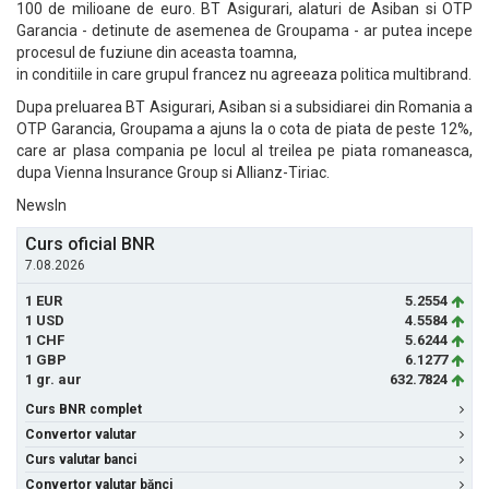
100 de milioane de euro. BT Asigurari, alaturi de Asiban si OTP
Garancia - detinute de asemenea de Groupama - ar putea incepe
procesul de fuziune din aceasta toamna,
in conditiile in care grupul francez nu agreeaza politica multibrand.
Dupa preluarea BT Asigurari, Asiban si a subsidiarei din Romania a
OTP Garancia, Groupama a ajuns la o cota de piata de peste 12%,
care ar plasa compania pe locul al treilea pe piata romaneasca,
dupa Vienna Insurance Group si Allianz-Tiriac.
NewsIn
Curs oficial BNR
7.08.2026
1 EUR
5.2554
1 USD
4.5584
1 CHF
5.6244
1 GBP
6.1277
1 gr. aur
632.7824
Curs BNR complet
Convertor valutar
Curs valutar banci
Convertor valutar bănci