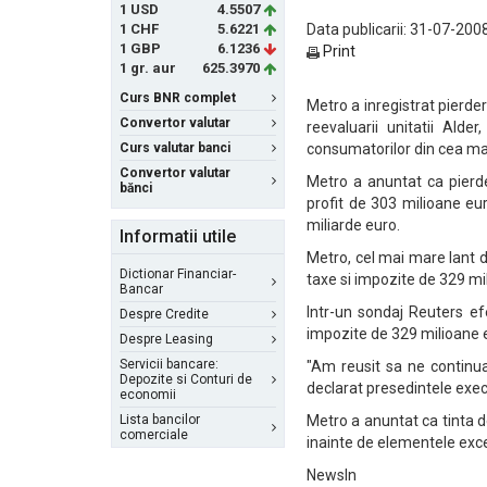
1 USD
4.5507
1 CHF
5.6221
Data publicarii: 31-07-2008
1 GBP
6.1236
Print
1 gr. aur
625.3970
Curs BNR complet
Metro a inregistrat pierder
Convertor valutar
reevaluarii unitatii Alde
Curs valutar banci
consumatorilor din cea m
Convertor valutar
Metro a anuntat ca pierde
bănci
profit de 303 milioane eu
miliarde euro.
Informatii utile
Metro, cel mai mare lant d
Dictionar Financiar-
taxe si impozite de 329 mil
Bancar
Intr-un sondaj Reuters efe
Despre Credite
impozite de 329 milioane e
Despre Leasing
Servicii bancare:
"Am reusit sa ne continua
Depozite si Conturi de
declarat presedintele exec
economii
Lista bancilor
Metro a anuntat ca tinta 
comerciale
inainte de elementele exce
NewsIn