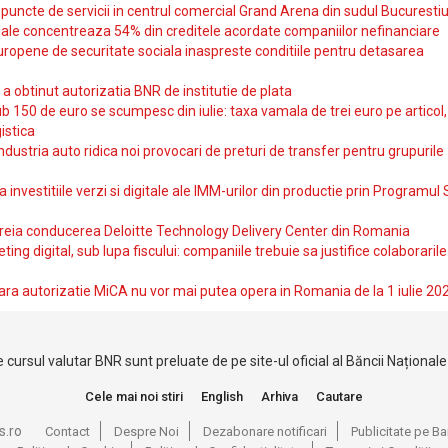
uncte de servicii in centrul comercial Grand Arena din sudul Bucurestiu
iale concentreaza 54% din creditele acordate companiilor nefinanciare
uropene de securitate sociala inaspreste conditiile pentru detasarea
obtinut autorizatia BNR de institutie de plata
b 150 de euro se scumpesc din iulie: taxa vamala de trei euro pe articol,
istica
ndustria auto ridica noi provocari de preturi de transfer pentru grupurile
investitiile verzi si digitale ale IMM-urilor din productie prin Programul
reia conducerea Deloitte Technology Delivery Center din Romania
ting digital, sub lupa fiscului: companiile trebuie sa justifice colaborarile
ara autorizatie MiCA nu vor mai putea opera in Romania de la 1 iulie 20
 cursul valutar BNR sunt preluate de pe site-ul oficial al Băncii Național
Cele mai noi stiri
English
Arhiva
Cautare
s.ro
Contact
Despre Noi
Dezabonare notificari
Publicitate pe 