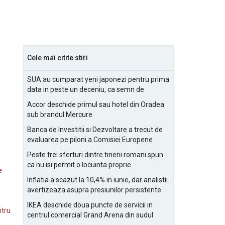
Cele mai citite stiri
SUA au cumparat yeni japonezi pentru prima
data in peste un deceniu, ca semn de
prietenie
Accor deschide primul sau hotel din Oradea
sub brandul Mercure
Banca de Investitii si Dezvoltare a trecut de
evaluarea pe piloni a Comisiei Europene
Peste trei sferturi dintre tinerii romani spun
ca nu isi permit o locuinta proprie
e
Inflatia a scazut la 10,4% in iunie, dar analistii
avertizeaza asupra presiunilor persistente
pentru IMM-uri
IKEA deschide doua puncte de servicii in
ntru
centrul comercial Grand Arena din sudul