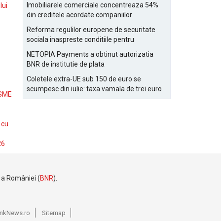
Bucurestiului
Imobiliarele comerciale concentreaza 54%
lui
din creditele acordate companiilor
nefinanciare
Reforma regulilor europene de securitate
sociala inaspreste conditiile pentru
detasarea salariatilor
NETOPIA Payments a obtinut autorizatia
BNR de institutie de plata
Coletele extra-UE sub 150 de euro se
scumpesc din iulie: taxa vamala de trei euro
 SME
pe articol, adaugata la taxa logistica
 cu
26
e a României (
BNR
).
BankNews.ro
Sitemap