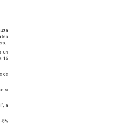
cauza
rtea
rs.
e un
la 16
te de
xe si
", a
6-8%