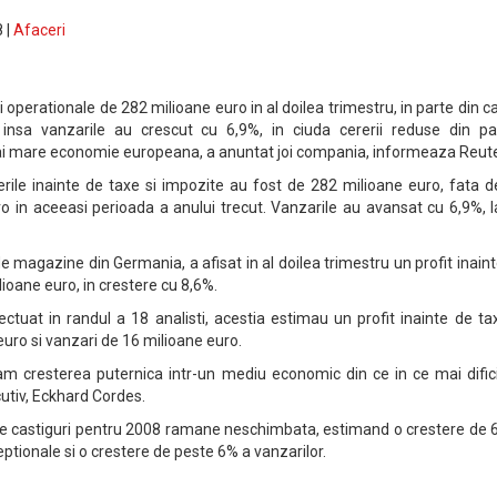
 |
Afaceri
i operationale de 282 milioane euro in al doilea trimestru, in parte din 
r, insa vanzarile au crescut cu 6,9%, in ciuda cererii reduse din pa
ai mare economie europeana, a anuntat joi compania, informeaza Reute
rile inainte de taxe si impozite au fost de 282 milioane euro, fata d
ro in aceeasi perioada a anului trecut. Vanzarile au avansat cu 6,9%, 
e magazine din Germania, a afisat in al doilea trimestru un profit inain
ioane euro, in crestere cu 8,6%.
ctuat in randul a 18 analisti, acestia estimau un profit inainte de ta
uro si vanzari de 16 milioane euro.
m cresterea puternica intr-un mediu economic din ce in ce mai dificil
utiv, Eckhard Cordes.
de castiguri pentru 2008 ramane neschimbata, estimand o crestere de 
ptionale si o crestere de peste 6% a vanzarilor.