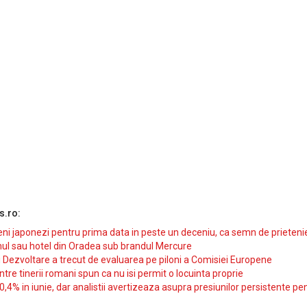
s.ro:
i japonezi pentru prima data in peste un deceniu, ca semn de prieteni
ul sau hotel din Oradea sub brandul Mercure
si Dezvoltare a trecut de evaluarea pe piloni a Comisiei Europene
intre tinerii romani spun ca nu isi permit o locuinta proprie
10,4% in iunie, dar analistii avertizeaza asupra presiunilor persistente pe