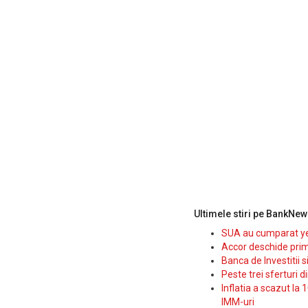
Ultimele stiri pe BankNew
SUA au cumparat yen
Accor deschide prim
Banca de Investitii 
Peste trei sferturi d
Inflatia a scazut la 
IMM-uri