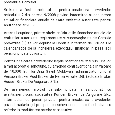
prealabil al Comisiei".
Brokerul a fost sanctionat si pentru incalcarea prevederilor
articolului 7 din norma 9/2008 privind intocmirea si depunerea
situatiilor financiare anuale de catre entitatile autorizate pentru
anul financiar 2007.
Articolul cuprinde, printre altele, ca "situatiile financiare anuale ale
entitatilor autorizate, reglementate si supravegheate de Comisie
prevazute (...) se vor depune la Comisie in termen de 120 de zile
calendaristice de la incheierea exercitiului financiar, in baza legii
pensilor private obligatorii.
Pentru incalcarea prevederilor legale mentionate mai sus, CSSPP
a mai acordat o sanctiune, cu amenda contraventionala in valoare
de 10.000 lei, lui Dinu Gavril Moldovan, administrator unic al
Pension Broker Pool Broker de Pensii Private SRL (actuala Broker
House - Broker De Asigurare SRL).
De asemenea, arbitrul pensiilor private a sanctionat, cu
avertisment scris, societatea Kunden Broker de Asigurare SRL,
intermediar de pensii private, pentru incalcarea prevederilor
privind marketingul prospectului schemei de pensii facultative, cu
referire la modificarea actelor constitutive.