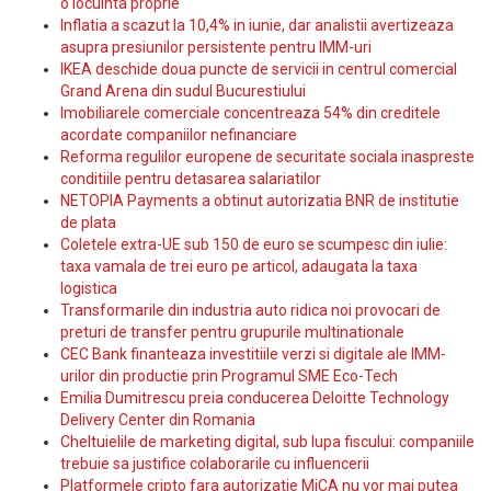
o locuinta proprie
Inflatia a scazut la 10,4% in iunie, dar analistii avertizeaza
asupra presiunilor persistente pentru IMM-uri
IKEA deschide doua puncte de servicii in centrul comercial
Grand Arena din sudul Bucurestiului
Imobiliarele comerciale concentreaza 54% din creditele
acordate companiilor nefinanciare
Reforma regulilor europene de securitate sociala inaspreste
conditiile pentru detasarea salariatilor
NETOPIA Payments a obtinut autorizatia BNR de institutie
de plata
Coletele extra-UE sub 150 de euro se scumpesc din iulie:
taxa vamala de trei euro pe articol, adaugata la taxa
logistica
Transformarile din industria auto ridica noi provocari de
preturi de transfer pentru grupurile multinationale
CEC Bank finanteaza investitiile verzi si digitale ale IMM-
urilor din productie prin Programul SME Eco-Tech
Emilia Dumitrescu preia conducerea Deloitte Technology
Delivery Center din Romania
Cheltuielile de marketing digital, sub lupa fiscului: companiile
trebuie sa justifice colaborarile cu influencerii
Platformele cripto fara autorizatie MiCA nu vor mai putea