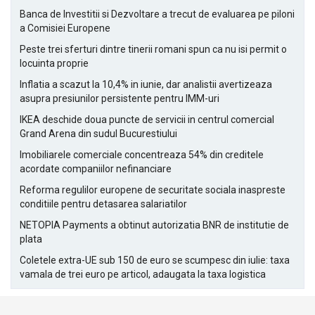
Banca de Investitii si Dezvoltare a trecut de evaluarea pe piloni
a Comisiei Europene
Peste trei sferturi dintre tinerii romani spun ca nu isi permit o
locuinta proprie
Inflatia a scazut la 10,4% in iunie, dar analistii avertizeaza
asupra presiunilor persistente pentru IMM-uri
IKEA deschide doua puncte de servicii in centrul comercial
Grand Arena din sudul Bucurestiului
Imobiliarele comerciale concentreaza 54% din creditele
acordate companiilor nefinanciare
Reforma regulilor europene de securitate sociala inaspreste
conditiile pentru detasarea salariatilor
NETOPIA Payments a obtinut autorizatia BNR de institutie de
plata
Coletele extra-UE sub 150 de euro se scumpesc din iulie: taxa
vamala de trei euro pe articol, adaugata la taxa logistica