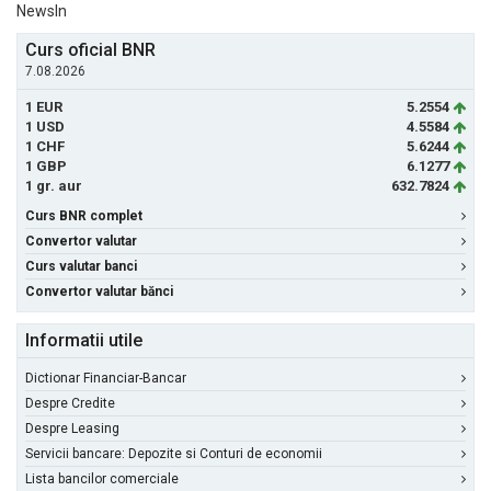
NewsIn
Curs oficial BNR
7.08.2026
1 EUR
5.2554
1 USD
4.5584
1 CHF
5.6244
1 GBP
6.1277
1 gr. aur
632.7824
Curs BNR complet
Convertor valutar
Curs valutar banci
Convertor valutar bănci
Informatii utile
Dictionar Financiar-Bancar
Despre Credite
Despre Leasing
Servicii bancare: Depozite si Conturi de economii
Lista bancilor comerciale