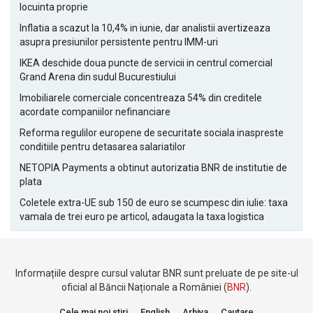
locuinta proprie
Inflatia a scazut la 10,4% in iunie, dar analistii avertizeaza
asupra presiunilor persistente pentru IMM-uri
IKEA deschide doua puncte de servicii in centrul comercial
Grand Arena din sudul Bucurestiului
Imobiliarele comerciale concentreaza 54% din creditele
acordate companiilor nefinanciare
Reforma regulilor europene de securitate sociala inaspreste
conditiile pentru detasarea salariatilor
NETOPIA Payments a obtinut autorizatia BNR de institutie de
plata
Coletele extra-UE sub 150 de euro se scumpesc din iulie: taxa
vamala de trei euro pe articol, adaugata la taxa logistica
Informațiile despre cursul valutar BNR sunt preluate de pe site-ul
oficial al Băncii Naționale a României (
BNR
).
Cele mai noi stiri
English
Arhiva
Cautare