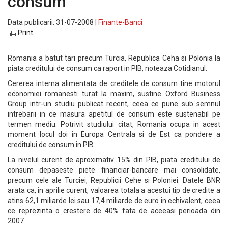
consum
Data publicarii: 31-07-2008 |
Finante-Banci
Print
Romania a batut tari precum Turcia, Republica Ceha si Polonia la
piata creditului de consum ca raport in PIB, noteaza Cotidianul.
Cererea interna alimentata de creditele de consum tine motorul
economiei romanesti turat la maxim, sustine Oxford Business
Group intr-un studiu publicat recent, ceea ce pune sub semnul
intrebarii in ce masura apetitul de consum este sustenabil pe
termen mediu. Potrivit studiului citat, Romania ocupa in acest
moment locul doi in Europa Centrala si de Est ca pondere a
creditului de consum in PIB.
La nivelul curent de aproximativ 15% din PIB, piata creditului de
consum depaseste piete financiar-bancare mai consolidate,
precum cele ale Turciei, Republicii Cehe si Poloniei. Datele BNR
arata ca, in aprilie curent, valoarea totala a acestui tip de credite a
atins 62,1 miliarde lei sau 17,4 miliarde de euro in echivalent, ceea
ce reprezinta o crestere de 40% fata de aceeasi perioada din
2007.