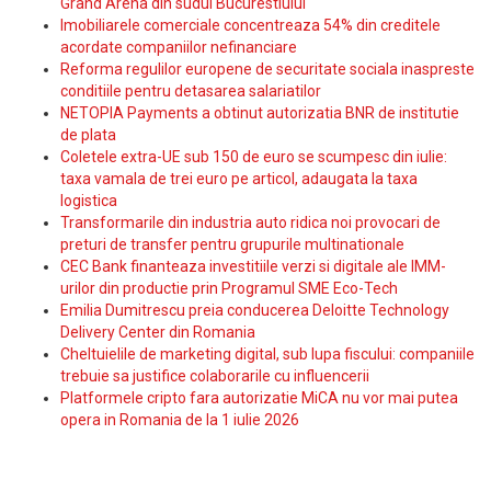
Grand Arena din sudul Bucurestiului
Imobiliarele comerciale concentreaza 54% din creditele
acordate companiilor nefinanciare
Reforma regulilor europene de securitate sociala inaspreste
conditiile pentru detasarea salariatilor
NETOPIA Payments a obtinut autorizatia BNR de institutie
de plata
Coletele extra-UE sub 150 de euro se scumpesc din iulie:
taxa vamala de trei euro pe articol, adaugata la taxa
logistica
Transformarile din industria auto ridica noi provocari de
preturi de transfer pentru grupurile multinationale
CEC Bank finanteaza investitiile verzi si digitale ale IMM-
urilor din productie prin Programul SME Eco-Tech
Emilia Dumitrescu preia conducerea Deloitte Technology
Delivery Center din Romania
Cheltuielile de marketing digital, sub lupa fiscului: companiile
trebuie sa justifice colaborarile cu influencerii
Platformele cripto fara autorizatie MiCA nu vor mai putea
opera in Romania de la 1 iulie 2026