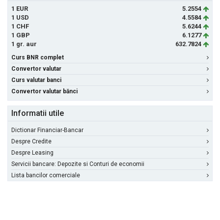
1 EUR
5.2554
1 USD
4.5584
1 CHF
5.6244
1 GBP
6.1277
1 gr. aur
632.7824
Curs BNR complet
Convertor valutar
Curs valutar banci
Convertor valutar bănci
Informatii utile
Dictionar Financiar-Bancar
Despre Credite
Despre Leasing
Servicii bancare: Depozite si Conturi de economii
Lista bancilor comerciale