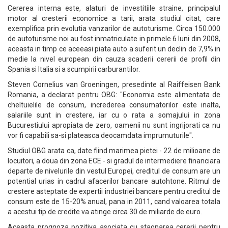
Cererea interna este, alaturi de investitiile straine, principalul
motor al cresterii economice a tarii, arata studiul citat, care
exemplifica prin evolutia vanzarilor de autoturisme. Circa 150.000
de autoturisme noi au fost inmatriculate in primele 6 luni din 2008,
aceasta in timp ce aceeasi piata auto a suferit un declin de 7,9% in
medie la nivel european din cauza scaderii cererii de profil din
Spania si Italia si a scumpirii carburantilor.
Steven Cornelius van Groeningen, presedinte al Raiffeisen Bank
Romania, a declarat pentru OBG: "Economia este alimentata de
cheltuielile de consum, increderea consumatorilor este inalta,
salariile sunt in crestere, iar cu o rata a somajului in zona
Bucurestiului apropiata de zero, oamenii nu sunt ingrijorati ca nu
vor fi capabili sa-si plateasca deocamdata imprumuturile".
Studiul OBG arata ca, date fiind marimea pietei - 22 de milioane de
locuitori, a doua din zona ECE - si gradul de intermediere financiara
departe de nivelurile din vestul Europei, creditul de consum are un
potential urias in cadrul afacerilor bancare autohtone. Ritmul de
crestere asteptate de expertii industriei bancare pentru creditul de
consum este de 15-20% anual, pana in 2011, cand valoarea totala
a acestui tip de credite va atinge circa 30 de miliarde de euro.
Aceasta prognoza pozitiva asociata cu stagnarea cererii pentru