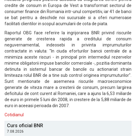
credite de consum in Europa de Vest a transformat sectorul de
consumer finance din Romania intr-unul competitiv, iar 41 de banci
se bat pentru a deschide noi sucursale si a oferi numeroase
facilitati clientilor in scopul acumularii de cota de piata.
Raportul OBG face referire la ingrijorarea BNR privind riscurile
generate de cresterea rapida a creditului de consum
neguvernamental, indeosebi in privinta imprumuturilor
contractate in valuta: "In ciuda eforturilor bancii centrale de a
minimiza aceste riscuri - in principal prin intermediul rezervelor
minime obligatorii impuse bancilor comerciale -, pozitia dominanta
detinuta in sistemul bancar de bancile cu actionariat strain
limiteaza rolul BNR de a tine sub control originea imprumuturilor".
Sunt mentionate de asemenea riscurile macroeconomice
generate de viteza mare a cresterii de consum, precum largirea
deficitului de cont curent al Romaniei, care a ajuns la 6,53 miliarde
de euro in primele 5 luni din 2008, in crestere de la 5,88 miliarde de
euro in aceeasi perioada din 2007.
Cotidianul
Curs oficial BNR
7.08.2026