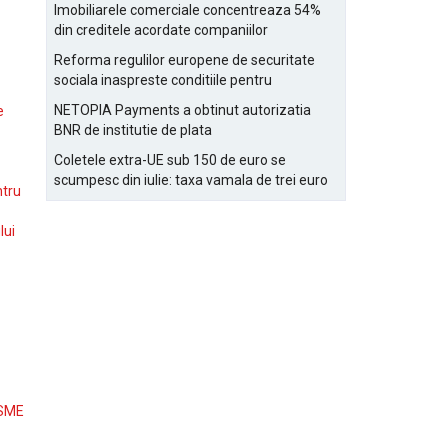
Bucurestiului
Imobiliarele comerciale concentreaza 54%
din creditele acordate companiilor
nefinanciare
Reforma regulilor europene de securitate
sociala inaspreste conditiile pentru
detasarea salariatilor
NETOPIA Payments a obtinut autorizatia
e
BNR de institutie de plata
Coletele extra-UE sub 150 de euro se
scumpesc din iulie: taxa vamala de trei euro
ntru
pe articol, adaugata la taxa logistica
lui
 SME