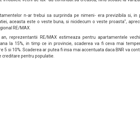
tamentelor n-ar trebui sa surprinda pe nimeni- era previzibila si, in 
tiei, aceasta este o veste buna, si nicidecum o veste proasta", aprec
Regional RE/MAX.
ui an, reprezentantii RE/MAX estimeaza pentru apartamentele vechi
ana la 15%, in timp ce in provincie, scaderea va fi ceva mai temper
tre 5 si 10%. Scaderea ar putea fi insa mai accentuata daca BNR va con
 creditare pentru populatie.