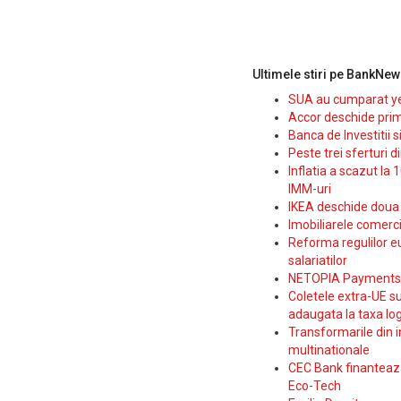
Ultimele stiri pe BankNew
SUA au cumparat yen
Accor deschide prim
Banca de Investitii 
Peste trei sferturi d
Inflatia a scazut la 
IMM-uri
IKEA deschide doua p
Imobiliarele comerc
Reforma regulilor e
salariatilor
NETOPIA Payments a 
Coletele extra-UE su
adaugata la taxa log
Transformarile din i
multinationale
CEC Bank finanteaza 
Eco-Tech