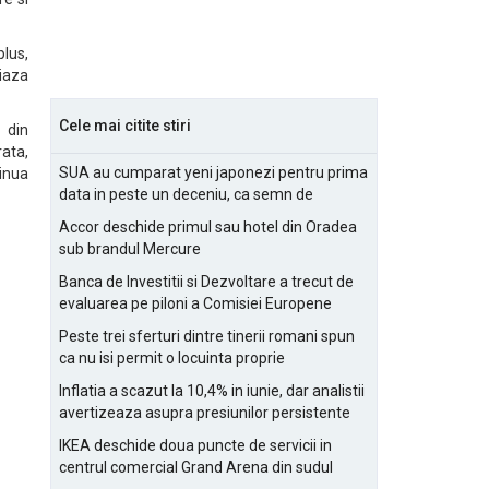
plus,
iaza
Cele mai citite stiri
 din
ata,
SUA au cumparat yeni japonezi pentru prima
tinua
data in peste un deceniu, ca semn de
prietenie
Accor deschide primul sau hotel din Oradea
sub brandul Mercure
Banca de Investitii si Dezvoltare a trecut de
evaluarea pe piloni a Comisiei Europene
Peste trei sferturi dintre tinerii romani spun
ca nu isi permit o locuinta proprie
Inflatia a scazut la 10,4% in iunie, dar analistii
avertizeaza asupra presiunilor persistente
pentru IMM-uri
IKEA deschide doua puncte de servicii in
centrul comercial Grand Arena din sudul