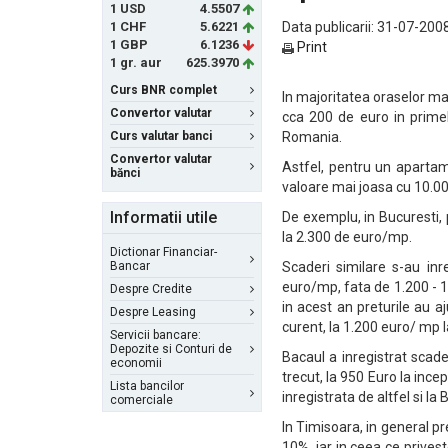
1 USD
4.5507
1 CHF
5.6221
Data publicarii: 31-07-2008
1 GBP
6.1236
Print
1 gr. aur
625.3970
Curs BNR complet
In majoritatea oraselor ma
Convertor valutar
cca 200 de euro in primel
Curs valutar banci
Romania.
Convertor valutar
Astfel, pentru un aparta
bănci
valoare mai joasa cu 10.00
Informatii utile
De exemplu, in Bucuresti, 
la 2.300 de euro/mp.
Dictionar Financiar-
Bancar
Scaderi similare s-au inr
euro/mp, fata de 1.200 - 1
Despre Credite
in acest an preturile au a
Despre Leasing
curent, la 1.200 euro/ mp 
Servicii bancare:
Depozite si Conturi de
Bacaul a inregistrat scade
economii
trecut, la 950 Euro la ince
Lista bancilor
inregistrata de altfel si la 
comerciale
In Timisoara, in general pr
10%, iar in ceea ce prives