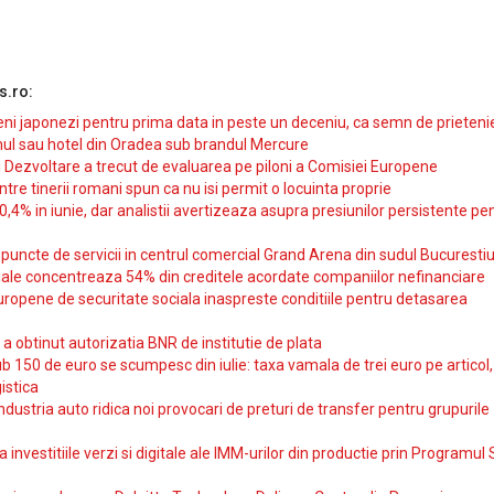
s.ro:
i japonezi pentru prima data in peste un deceniu, ca semn de prieteni
ul sau hotel din Oradea sub brandul Mercure
si Dezvoltare a trecut de evaluarea pe piloni a Comisiei Europene
intre tinerii romani spun ca nu isi permit o locuinta proprie
10,4% in iunie, dar analistii avertizeaza asupra presiunilor persistente pe
uncte de servicii in centrul comercial Grand Arena din sudul Bucurestiu
iale concentreaza 54% din creditele acordate companiilor nefinanciare
uropene de securitate sociala inaspreste conditiile pentru detasarea
obtinut autorizatia BNR de institutie de plata
b 150 de euro se scumpesc din iulie: taxa vamala de trei euro pe articol,
istica
ndustria auto ridica noi provocari de preturi de transfer pentru grupurile
investitiile verzi si digitale ale IMM-urilor din productie prin Programul