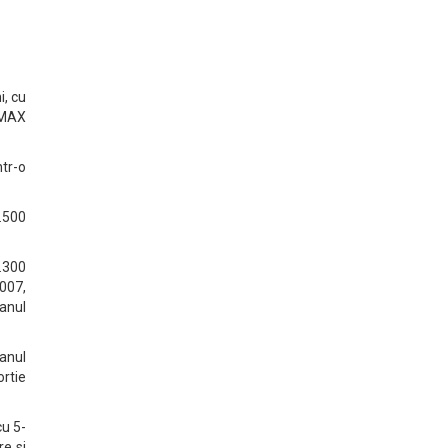
i, cu
/MAX
tr-o
2.500
1.300
2007,
 anul
 anul
ortie
cu 5-
re si