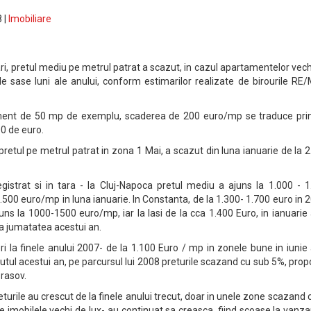
 |
Imobiliare
ri, pretul mediu pe metrul patrat a scazut, in cazul apartamentelor vech
e sase luni ale anului, conform estimarilor realizate de birourile RE
ment de 50 mp de exemplu, scaderea de 200 euro/mp se traduce prin
0 de euro.
pretul pe metrul patrat in zona 1 Mai, a scazut din luna ianuarie de la 
egistrat si in tara - la Cluj-Napoca pretul mediu a ajuns la 1.000 - 
.500 euro/mp in luna ianuarie. In Constanta, de la 1.300- 1.700 euro in 
juns la 1000-1500 euro/mp, iar la Iasi de la cca 1.400 Euro, in ianuarie
la jumatatea acestui an.
ri la finele anului 2007- de la 1.100 Euro / mp in zonele bune in iunie
putul acestui an, pe parcursul lui 2008 preturile scazand cu sub 5%, prop
Brasov.
eturile au crescut de la finele anului trecut, doar in unele zone scazand 
te imobilele vechi de lux- au continuat sa creasca, fiind scoase la vanza