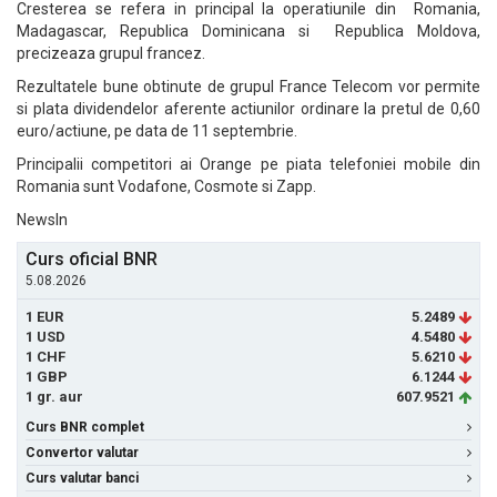
Cresterea se refera in principal la operatiunile din Romania,
Madagascar, Republica Dominicana si Republica Moldova,
precizeaza grupul francez.
Rezultatele bune obtinute de grupul France Telecom vor permite
si plata dividendelor aferente actiunilor ordinare la pretul de 0,60
euro/actiune, pe data de 11 septembrie.
Principalii competitori ai Orange pe piata telefoniei mobile din
Romania sunt Vodafone, Cosmote si Zapp.
NewsIn
Curs oficial BNR
5.08.2026
1 EUR
5.2489
1 USD
4.5480
1 CHF
5.6210
1 GBP
6.1244
1 gr. aur
607.9521
Curs BNR complet
Convertor valutar
Curs valutar banci