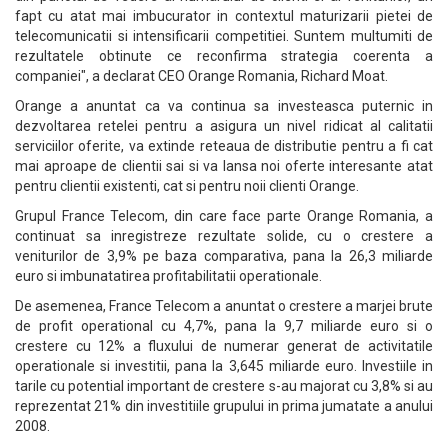
fapt cu atat mai imbucurator in contextul maturizarii pietei de
telecomunicatii si intensificarii competitiei. Suntem multumiti de
rezultatele obtinute ce reconfirma strategia coerenta a
companiei", a declarat CEO Orange Romania, Richard Moat.
Orange a anuntat ca va continua sa investeasca puternic in
dezvoltarea retelei pentru a asigura un nivel ridicat al calitatii
serviciilor oferite, va extinde reteaua de distributie pentru a fi cat
mai aproape de clientii sai si va lansa noi oferte interesante atat
pentru clientii existenti, cat si pentru noii clienti Orange.
Grupul France Telecom, din care face parte Orange Romania, a
continuat sa inregistreze rezultate solide, cu o crestere a
veniturilor de 3,9% pe baza comparativa, pana la 26,3 miliarde
euro si imbunatatirea profitabilitatii operationale.
De asemenea, France Telecom a anuntat o crestere a marjei brute
de profit operational cu 4,7%, pana la 9,7 miliarde euro si o
crestere cu 12% a fluxului de numerar generat de activitatile
operationale si investitii, pana la 3,645 miliarde euro. Investiile in
tarile cu potential important de crestere s-au majorat cu 3,8% si au
reprezentat 21% din investitiile grupului in prima jumatate a anului
2008.