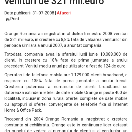
venituri de 321 mil.euro
Data publicarii: 31-07-2008 |
Afaceri
Print
Orange Romania a inregistrat in al doilea trimestru 2008 venituri
de 321 mil.euro, in crestere cu 8,8% fata de valoarea veniturilor din
perioada similara a anului 2007, a anuntat compania.
Totodata, compania avea la sfarsitul lunii iunie 10.088.000 de
clienti, in crestere cu 18% fata de prima jumatate a anului
precedent. Venitul mediu anual pe utilizator a fost de 124 de euro.
Operatorul de telefonie mobila are 1.129.000 clienti broadband, o
majorare cu 135% fata de prima jumatate a anului trecut.
Cresterea puternica a numarului de clienti broadband se
datoreaza extinderii retelei de date mobile Orange in peste 400 de
localitati, inclusiv in zona rurala, ofertei complete de date mobile
cu laptopuri si ofertei convergente de telefonie fixa si Internet
Home & Office Pack.
"Incepand din 2004 Orange Romania a inregistrat o crestere
constanta si echilibrata. Orange este in continuare lider detasat
din punctul de vedere al numarului de clienti si al veniturilor, un