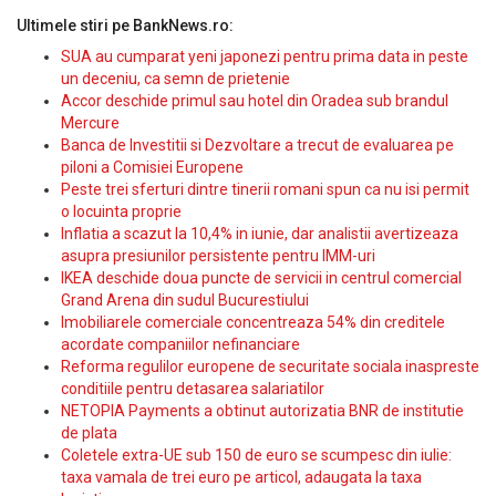
Ultimele stiri pe BankNews.ro:
SUA au cumparat yeni japonezi pentru prima data in peste
un deceniu, ca semn de prietenie
Accor deschide primul sau hotel din Oradea sub brandul
Mercure
Banca de Investitii si Dezvoltare a trecut de evaluarea pe
piloni a Comisiei Europene
Peste trei sferturi dintre tinerii romani spun ca nu isi permit
o locuinta proprie
Inflatia a scazut la 10,4% in iunie, dar analistii avertizeaza
asupra presiunilor persistente pentru IMM-uri
IKEA deschide doua puncte de servicii in centrul comercial
Grand Arena din sudul Bucurestiului
Imobiliarele comerciale concentreaza 54% din creditele
acordate companiilor nefinanciare
Reforma regulilor europene de securitate sociala inaspreste
conditiile pentru detasarea salariatilor
NETOPIA Payments a obtinut autorizatia BNR de institutie
de plata
Coletele extra-UE sub 150 de euro se scumpesc din iulie:
taxa vamala de trei euro pe articol, adaugata la taxa