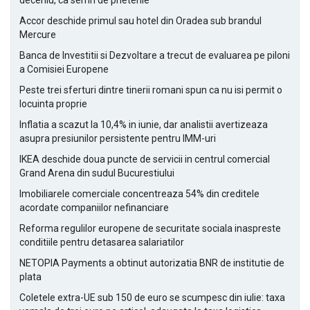
deceniu, ca semn de prietenie
Accor deschide primul sau hotel din Oradea sub brandul
Mercure
Banca de Investitii si Dezvoltare a trecut de evaluarea pe piloni
a Comisiei Europene
Peste trei sferturi dintre tinerii romani spun ca nu isi permit o
locuinta proprie
Inflatia a scazut la 10,4% in iunie, dar analistii avertizeaza
asupra presiunilor persistente pentru IMM-uri
IKEA deschide doua puncte de servicii in centrul comercial
Grand Arena din sudul Bucurestiului
Imobiliarele comerciale concentreaza 54% din creditele
acordate companiilor nefinanciare
Reforma regulilor europene de securitate sociala inaspreste
conditiile pentru detasarea salariatilor
NETOPIA Payments a obtinut autorizatia BNR de institutie de
plata
Coletele extra-UE sub 150 de euro se scumpesc din iulie: taxa