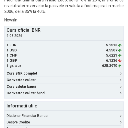
modificat ultima oara in iulie 2006, de la 16% la 20%, in vreme ce
nivelul ratei rezervelor la pasivele in valuta a fost majorat in martie
2006, de la 35% la 40%.
NewsIn
Curs oficial BNR
6.08.2026
1 EUR
5.2513
1 USD
4.5507
1 CHF
5.6221
1 GBP
6.1236
1 gr. aur
625.3970
Curs BNR complet
Convertor valutar
Curs valutar banci
Convertor valutar bănci
Informatii utile
Dictionar Financiar-Bancar
Despre Credite