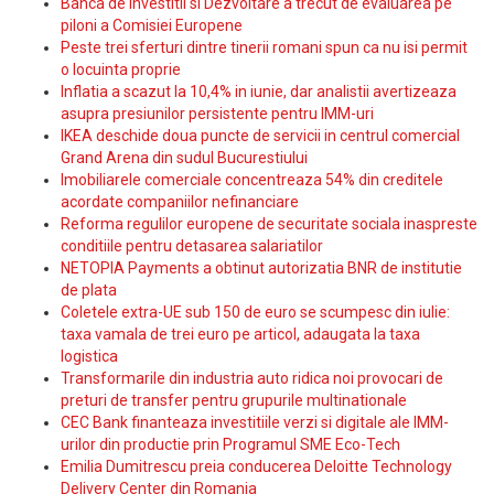
Banca de Investitii si Dezvoltare a trecut de evaluarea pe
piloni a Comisiei Europene
Peste trei sferturi dintre tinerii romani spun ca nu isi permit
o locuinta proprie
Inflatia a scazut la 10,4% in iunie, dar analistii avertizeaza
asupra presiunilor persistente pentru IMM-uri
IKEA deschide doua puncte de servicii in centrul comercial
Grand Arena din sudul Bucurestiului
Imobiliarele comerciale concentreaza 54% din creditele
acordate companiilor nefinanciare
Reforma regulilor europene de securitate sociala inaspreste
conditiile pentru detasarea salariatilor
NETOPIA Payments a obtinut autorizatia BNR de institutie
de plata
Coletele extra-UE sub 150 de euro se scumpesc din iulie:
taxa vamala de trei euro pe articol, adaugata la taxa
logistica
Transformarile din industria auto ridica noi provocari de
preturi de transfer pentru grupurile multinationale
CEC Bank finanteaza investitiile verzi si digitale ale IMM-
urilor din productie prin Programul SME Eco-Tech
Emilia Dumitrescu preia conducerea Deloitte Technology
Delivery Center din Romania