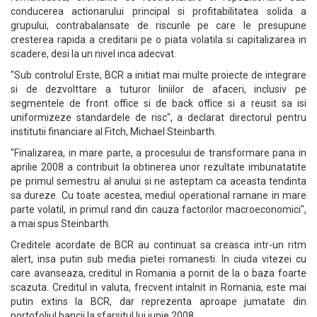
conducerea actionarului principal si profitabilitatea solida a
grupului, contrabalansate de riscurile pe care le presupune
cresterea rapida a creditarii pe o piata volatila si capitalizarea in
scadere, desi la un nivel inca adecvat.
"Sub controlul Erste, BCR a initiat mai multe proiecte de integrare
si de dezvolttare a tuturor liniilor de afaceri, inclusiv pe
segmentele de front office si de back office si a reusit sa isi
uniformizeze standardele de risc", a declarat directorul pentru
institutii financiare al Fitch, Michael Steinbarth.
"Finalizarea, in mare parte, a procesului de transformare pana in
aprilie 2008 a contribuit la obtinerea unor rezultate imbunatatite
pe primul semestru al anului si ne asteptam ca aceasta tendinta
sa dureze. Cu toate acestea, mediul operational ramane in mare
parte volatil, in primul rand din cauza factorilor macroeconomici",
a mai spus Steinbarth.
Creditele acordate de BCR au continuat sa creasca intr-un ritm
alert, insa putin sub media pietei romanesti. In ciuda vitezei cu
care avanseaza, creditul in Romania a pornit de la o baza foarte
scazuta. Creditul in valuta, frecvent intalnit in Romania, este mai
putin extins la BCR, dar reprezenta aproape jumatate din
portofoliul bancii la sfarsitul lui iunie 2008.