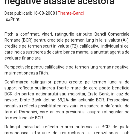
negative atasate acestora
Data publicarii: 16-08-2008 |
Finante-Banci
Print
Fitch a confirmat, vineri, ratingurile atribuite Bancii Comerciale
Romane (BCR) pentru creditele pe termen lung in lei si valuta (A-),
creditele pe termen scurt in valuta (F2), calificativul individual si cel
care indica sustinerea de catre banca mama, a anuntat agentia de
evaluare financiara.
Perspectivele pentru calificativele pe termen lung raman negative,
mai mentioneaza Fitch.
Confirmarea ratingurilor pentru credite pe termen lung si de
suport reflecta sustinerea foarte mare de care poate beneficia
BCR din partea actionarului sau majoritar, Erste Bank, in caz de
nevoie. Erste Bank detine 69,2% din actiunile BCR. Perspectiva
negativa reflecta posibilitatea revizuirii in scadere a plafonului de
tara al Romaniei, care ar crea presiuni si asupra ratingurilor pe
termen lung ale BCR.
Ratingul individual reflecta marca puternica a BCR de piata
romaneasca, eforturile de restructurare si repozitionare sub