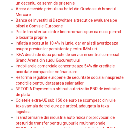
un deceniu, ca semn de prietenie
Accor deschide primul sau hotel din Oradea sub brandul
Mercure
Banca de Investitii si Dezvoltare a trecut de evaluarea pe
piloni a Comisiei Europene
Peste trei sferturi dintre tinerii romani spun ca nu isi permit
o locuinta proprie
Inflatia a scazut la 10,4% in iunie, dar analistii avertizeaza
asupra presiunilor persistente pentru IMM-uri
IKEA deschide doua puncte de servicii in centrul comercial
Grand Arena din sudul Bucurestiului
Imobiliarele comerciale concentreaza 54% din creditele
acordate companiilor nefinanciare
Reforma regulilor europene de securitate sociala inaspreste
conditiile pentru detasarea salariatilor
NETOPIA Payments a obtinut autorizatia BNR de institutie
de plata
Coletele extra-UE sub 150 de euro se scumpesc din iulie:
taxa vamala de trei euro pe articol, adaugata la taxa
logistica
Transformarile din industria auto ridica noi provocari de
preturi de transfer pentru grupurile multinationale