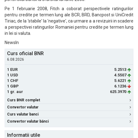
Pe 1 februarie 2008, Fitch a coborat perspectivele ratingurilor
pentru credite pe termen lung ale BCR, BRD, Bancpost si UniCredit
Tiriac, de la 'stabile' la 'negative', ca urmare a a revizuirii in scadere
a perspectivei ratingurilor Romaniei pentru credite pe termen lung
in lei si valuta.
NewsIn
Curs oficial BNR
6.08.2026
1 EUR
5.2513
1 USD
4.5507
1 CHF
5.6221
1 GBP
6.1236
1 gr. aur
625.3970
Curs BNR complet
Convertor valutar
Curs valutar banci
Convertor valutar bănci
Informatii utile