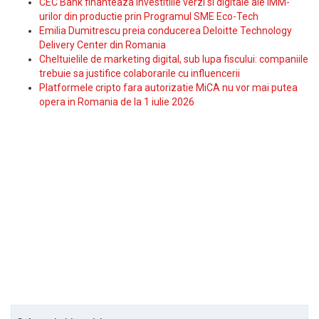
CEC Bank finanteaza investitiile verzi si digitale ale IMM-
urilor din productie prin Programul SME Eco-Tech
Emilia Dumitrescu preia conducerea Deloitte Technology
Delivery Center din Romania
Cheltuielile de marketing digital, sub lupa fiscului: companiile
trebuie sa justifice colaborarile cu influencerii
Platformele cripto fara autorizatie MiCA nu vor mai putea
opera in Romania de la 1 iulie 2026