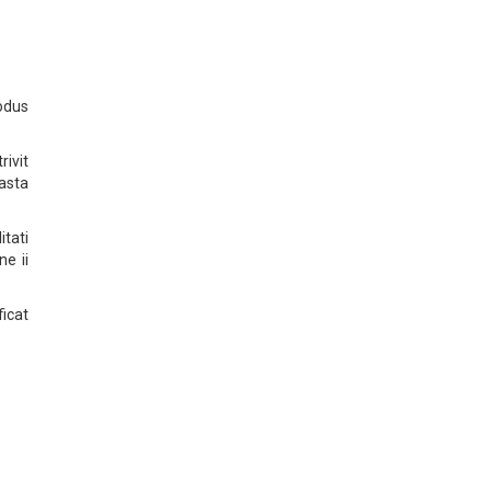
odus
rivit
easta
tati
ne ii
ficat