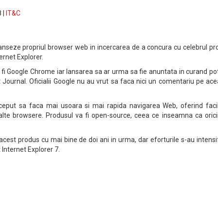
 |
IT&C
anseze propriul browser web in incercarea de a concura cu celebrul pr
ternet Explorer.
fi Google Chrome iar lansarea sa ar urma sa fie anuntata in curand pot
et Journal. Oficialii Google nu au vrut sa faca nici un comentariu pe ac
put sa faca mai usoara si mai rapida navigarea Web, oferind facili
rlalte browsere. Produsul va fi open-source, ceea ce inseamna ca orici
 acest produs cu mai bine de doi ani in urma, dar eforturile s-au intensi
 Internet Explorer 7.