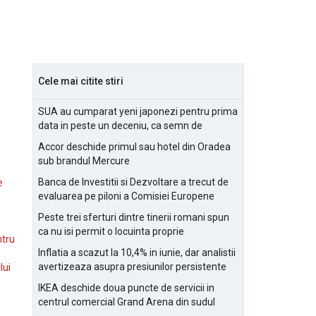
Cele mai citite stiri
SUA au cumparat yeni japonezi pentru prima
data in peste un deceniu, ca semn de
prietenie
Accor deschide primul sau hotel din Oradea
sub brandul Mercure
Banca de Investitii si Dezvoltare a trecut de
e
evaluarea pe piloni a Comisiei Europene
Peste trei sferturi dintre tinerii romani spun
ca nu isi permit o locuinta proprie
ntru
Inflatia a scazut la 10,4% in iunie, dar analistii
avertizeaza asupra presiunilor persistente
lui
pentru IMM-uri
IKEA deschide doua puncte de servicii in
centrul comercial Grand Arena din sudul