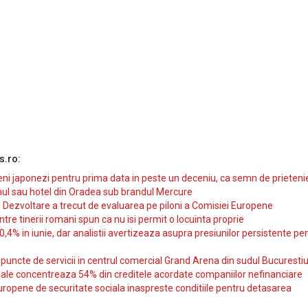
s.ro:
i japonezi pentru prima data in peste un deceniu, ca semn de prieteni
ul sau hotel din Oradea sub brandul Mercure
si Dezvoltare a trecut de evaluarea pe piloni a Comisiei Europene
intre tinerii romani spun ca nu isi permit o locuinta proprie
10,4% in iunie, dar analistii avertizeaza asupra presiunilor persistente pe
uncte de servicii in centrul comercial Grand Arena din sudul Bucurestiu
iale concentreaza 54% din creditele acordate companiilor nefinanciare
uropene de securitate sociala inaspreste conditiile pentru detasarea