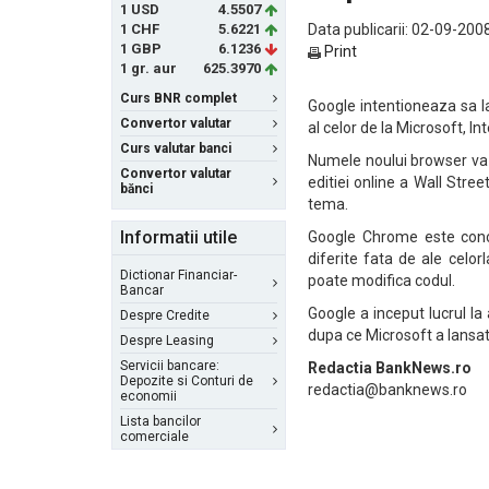
1 USD
4.5507
1 CHF
5.6221
Data publicarii: 02-09-2008
1 GBP
6.1236
Print
1 gr. aur
625.3970
Curs BNR complet
Google intentioneaza sa l
Convertor valutar
al celor de la Microsoft, In
Curs valutar banci
Numele noului browser va 
Convertor valutar
editiei online a Wall Stre
bănci
tema.
Informatii utile
Google Chrome este conce
diferite fata de ale celo
Dictionar Financiar-
poate modifica codul.
Bancar
Google a inceput lucrul la
Despre Credite
dupa ce Microsoft a lansat
Despre Leasing
Servicii bancare:
Redactia BankNews.ro
Depozite si Conturi de
redactia@banknews.ro
economii
Lista bancilor
comerciale