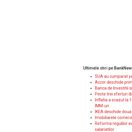
Ultimele stiri pe BankNew
SUA au cumparat yen
Accor deschide prim
Banca de Investitii 
Peste trei sferturi d
Inflatia a scazut la 
IMM-uri
IKEA deschide doua p
Imobiliarele comerc
Reforma regulilor e
salariatilor