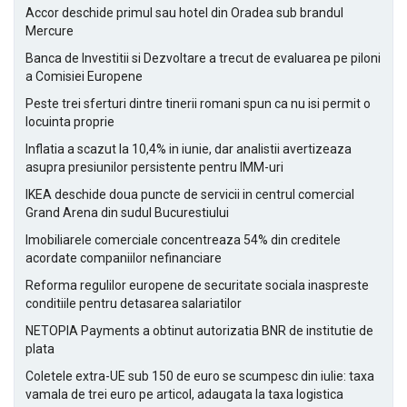
Accor deschide primul sau hotel din Oradea sub brandul
Mercure
Banca de Investitii si Dezvoltare a trecut de evaluarea pe piloni
a Comisiei Europene
Peste trei sferturi dintre tinerii romani spun ca nu isi permit o
locuinta proprie
Inflatia a scazut la 10,4% in iunie, dar analistii avertizeaza
asupra presiunilor persistente pentru IMM-uri
IKEA deschide doua puncte de servicii in centrul comercial
Grand Arena din sudul Bucurestiului
Imobiliarele comerciale concentreaza 54% din creditele
acordate companiilor nefinanciare
Reforma regulilor europene de securitate sociala inaspreste
conditiile pentru detasarea salariatilor
NETOPIA Payments a obtinut autorizatia BNR de institutie de
plata
Coletele extra-UE sub 150 de euro se scumpesc din iulie: taxa
vamala de trei euro pe articol, adaugata la taxa logistica