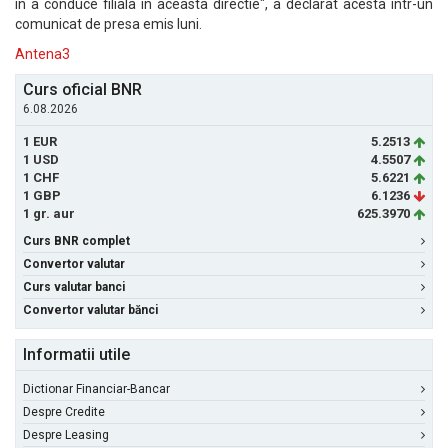
in a conduce filiala in aceasta directie", a declarat acesta intr-un
comunicat de presa emis luni.
Antena3
Curs oficial BNR
6.08.2026
1 EUR
5.2513
1 USD
4.5507
1 CHF
5.6221
1 GBP
6.1236
1 gr. aur
625.3970
Curs BNR complet
Convertor valutar
Curs valutar banci
Convertor valutar bănci
Informatii utile
Dictionar Financiar-Bancar
Despre Credite
Despre Leasing