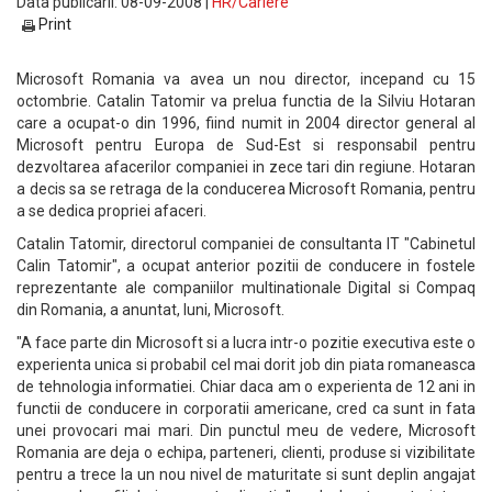
Data publicarii: 08-09-2008 |
HR/Cariere
Print
Microsoft Romania va avea un nou director, incepand cu 15
octombrie. Catalin Tatomir va prelua functia de la Silviu Hotaran
care a ocupat-o din 1996, fiind numit in 2004 director general al
Microsoft pentru Europa de Sud-Est si responsabil pentru
dezvoltarea afacerilor companiei in zece tari din regiune. Hotaran
a decis sa se retraga de la conducerea Microsoft Romania, pentru
a se dedica propriei afaceri.
Catalin Tatomir, directorul companiei de consultanta IT "Cabinetul
Calin Tatomir", a ocupat anterior pozitii de conducere in fostele
reprezentante ale companiilor multinationale Digital si Compaq
din Romania, a anuntat, luni, Microsoft.
"A face parte din Microsoft si a lucra intr-o pozitie executiva este o
experienta unica si probabil cel mai dorit job din piata romaneasca
de tehnologia informatiei. Chiar daca am o experienta de 12 ani in
functii de conducere in corporatii americane, cred ca sunt in fata
unei provocari mai mari. Din punctul meu de vedere, Microsoft
Romania are deja o echipa, parteneri, clienti, produse si vizibilitate
pentru a trece la un nou nivel de maturitate si sunt deplin angajat