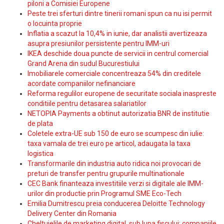
piloni a Comisiei Europene
Peste trei sferturi dintre tinerii romani spun ca nu isi permit
o locuinta proprie
Inflatia a scazut la 10,4% in iunie, dar analistii avertizeaza
asupra presiunilor persistente pentru IMM-uri
IKEA deschide doua puncte de servicii in centrul comercial
Grand Arena din sudul Bucurestiului
Imobiliarele comerciale concentreaza 54% din creditele
acordate companiilor nefinanciare
Reforma regulilor europene de securitate sociala inaspreste
conditiile pentru detasarea salariatilor
NETOPIA Payments a obtinut autorizatia BNR de institutie
de plata
Coletele extra-UE sub 150 de euro se scumpesc din iulie:
taxa vamala de trei euro pe articol, adaugata la taxa
logistica
Transformarile din industria auto ridica noi provocari de
preturi de transfer pentru grupurile multinationale
CEC Bank finanteaza investitiile verzi si digitale ale IMM-
urilor din productie prin Programul SME Eco-Tech
Emilia Dumitrescu preia conducerea Deloitte Technology
Delivery Center din Romania
Cheltuielile de marketing digital, sub lupa fiscului: companiile