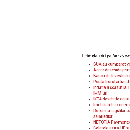
Ultimele stiri pe BankNew
SUA au cumparat yen
Accor deschide prim
Banca de Investitii 
Peste trei sferturi d
Inflatia a scazut la 
IMM-uri
IKEA deschide doua p
Imobiliarele comerc
Reforma regulilor e
salariatilor
NETOPIA Payments a 
Coletele extra-UE su