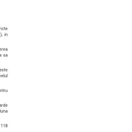
uncte
, in
cerea
a sa
peste
velul
ntru
iarde
 luna
 118