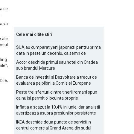
ea ce
.
ca va
Cele mai citite stiri
e ale
velul
SUA au cumparat yeni japonezi pentru prima
data in peste un deceniu, ca semn de
prietenie
ling.
Accor deschide primul sau hotel din Oradea
ile",
sub brandul Mercure
Banca de Investitii si Dezvoltare a trecut de
bile,
evaluarea pe piloni a Comisiei Europene
Peste trei sferturi dintre tinerii romani spun
ca nu isi permit o locuinta proprie
Inflatia a scazut la 10,4% in iunie, dar analistii
avertizeaza asupra presiunilor persistente
pentru IMM-uri
IKEA deschide doua puncte de servicii in
centrul comercial Grand Arena din sudul