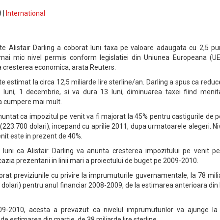
 |
International
ante Alistair Darling a coborat luni taxa pe valoare adaugata cu 2,5 p
 mai mic nivel permis conform legislatiei din Uniunea Europeana (UE)
a cresterea economica, arata Reuters.
e estimat la circa 12,5 miliarde lire sterline/an. Darling a spus ca redu
 luni, 1 decembrie, si va dura 13 luni, diminuarea taxei fiind menit
a cumpere mai mult.
ntat ca impozitul pe venit va fi majorat la 45% pentru castigurile de 
 (223.700 dolari), incepand cu aprilie 2011, dupa urmatoarele alegeri. Ni
nit este in prezent de 40%.
uni ca Alistair Darling va anunta cresterea impozitului pe venit pe
 ocazia prezentarii in linii mari a proiectului de buget pe 2009-2010.
orat previziunile cu privire la imprumuturile guvernamentale, la 78 mil
de dolari) pentru anul financiar 2008-2009, de la estimarea anterioara din
09-2010, acesta a prevazut ca nivelul imprumuturilor va ajunge la
a de estimarea din martie, de 38 miliarde lire sterline.