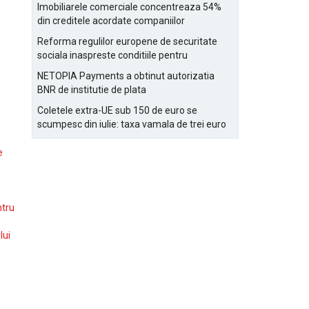
Bucurestiului
Imobiliarele comerciale concentreaza 54%
din creditele acordate companiilor
nefinanciare
Reforma regulilor europene de securitate
sociala inaspreste conditiile pentru
detasarea salariatilor
NETOPIA Payments a obtinut autorizatia
BNR de institutie de plata
Coletele extra-UE sub 150 de euro se
scumpesc din iulie: taxa vamala de trei euro
pe articol, adaugata la taxa logistica
e
ntru
lui