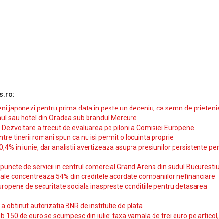
s.ro:
i japonezi pentru prima data in peste un deceniu, ca semn de prieteni
ul sau hotel din Oradea sub brandul Mercure
si Dezvoltare a trecut de evaluarea pe piloni a Comisiei Europene
intre tinerii romani spun ca nu isi permit o locuinta proprie
10,4% in iunie, dar analistii avertizeaza asupra presiunilor persistente pe
uncte de servicii in centrul comercial Grand Arena din sudul Bucurestiu
iale concentreaza 54% din creditele acordate companiilor nefinanciare
uropene de securitate sociala inaspreste conditiile pentru detasarea
obtinut autorizatia BNR de institutie de plata
b 150 de euro se scumpesc din iulie: taxa vamala de trei euro pe articol,