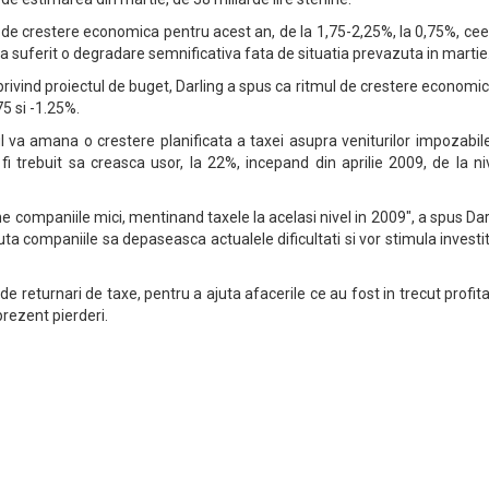
 de crestere economica pentru acest an, de la 1,75-2,25%, la 0,75%, ce
 suferit o degradare semnificativa fata de situatia prevazuta in martie
rivind proiectul de buget, Darling a spus ca ritmul de crestere economi
75 si -1.25%.
l va amana o crestere planificata a taxei asupra veniturilor impozabil
fi trebuit sa creasca usor, la 22%, incepand din aprilie 2009, de la ni
 companiile mici, mentinand taxele la acelasi nivel in 2009", a spus Dar
uta companiile sa depaseasca actualele dificultati si vor stimula investiti
de returnari de taxe, pentru a ajuta afacerile ce au fost in trecut profita
prezent pierderi.