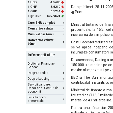
1 USD
4.5480
1 CHF
5.6210
Data publicarii: 25-11-2008
1 GBP
6.1244
Print
1 gr. aur
607.9521
Curs BNR complet
Ministrul britanic de fin
Convertor valutar
procentuale, la 15%, cel
Curs valutar banci
incercarea de a impulsion
Convertor valutar
Costul acestei reduceri est
bănci
se va aplica incepand de
incurajeze consumatorii s
Informatii utile
De asemenea, Darling a anu
Dictionar Financiar-
150.000 lire sterline pe an
Bancar
maxim al impozitului pe ve
Despre Credite
BBC si The Sun anuntau l
Despre Leasing
contribuabilii instariti, cu
Servicii bancare:
Depozite si Conturi de
Ministrul de finante a maj
economii
lire sterline (116,3 miliar
Lista bancilor
martie, de 43 miliarde lire.
comerciale
Pentru anul financiar 20
miliarde lire, in urcare fat