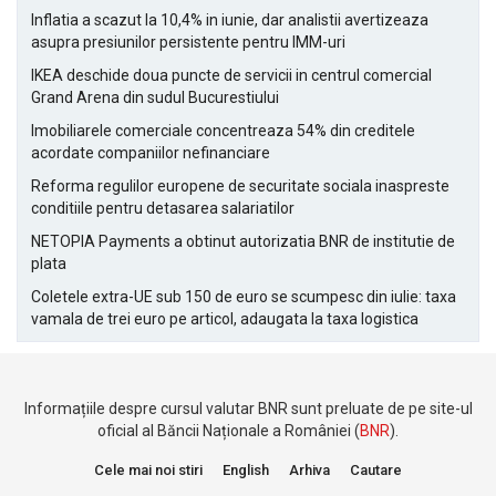
Inflatia a scazut la 10,4% in iunie, dar analistii avertizeaza
asupra presiunilor persistente pentru IMM-uri
IKEA deschide doua puncte de servicii in centrul comercial
Grand Arena din sudul Bucurestiului
Imobiliarele comerciale concentreaza 54% din creditele
acordate companiilor nefinanciare
Reforma regulilor europene de securitate sociala inaspreste
conditiile pentru detasarea salariatilor
NETOPIA Payments a obtinut autorizatia BNR de institutie de
plata
Coletele extra-UE sub 150 de euro se scumpesc din iulie: taxa
vamala de trei euro pe articol, adaugata la taxa logistica
Informațiile despre cursul valutar BNR sunt preluate de pe site-ul
oficial al Băncii Naționale a României (
BNR
).
Cele mai noi stiri
English
Arhiva
Cautare