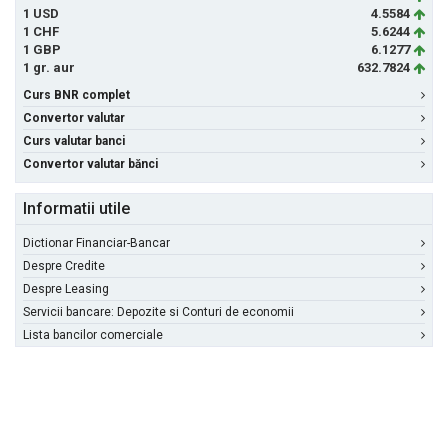
1 USD
4.5584
1 CHF
5.6244
1 GBP
6.1277
1 gr. aur
632.7824
Curs BNR complet
Convertor valutar
Curs valutar banci
Convertor valutar bănci
Informatii utile
Dictionar Financiar-Bancar
Despre Credite
Despre Leasing
Servicii bancare: Depozite si Conturi de economii
Lista bancilor comerciale