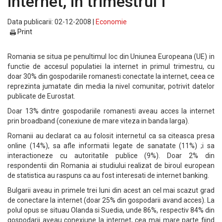
internet, in trimestrul I
Data publicarii: 02-12-2008 |
Economie
Print
Romania se situa pe penultimul loc din Uniunea Europeana (UE) in
functie de accesul populatiei la internet in primul trimestru, cu
doar 30% din gospodariile romanesti conectate la internet, ceea ce
reprezinta jumatate din media la nivel comunitar, potrivit datelor
publicate de Eurostat.
Doar 13% dintre gospodariile romanesti aveau acces la internet
prin broadband (conexiune de mare viteza in banda larga).
Romanii au declarat ca au folosit internetul ca sa citeasca presa
online (14%), sa afle informatii legate de sanatate (11%) ;i sa
interactioneze cu autoritatile publice (9%). Doar 2% din
respondentii din Romania ai studiului realizat de biroul european
de statistica au raspuns ca au fost interesati de internet banking.
Bulgarii aveau in primele trei luni din acest an cel mai scazut grad
de conectare la internet (doar 25% din gospodarii avand acces). La
polul opus se situau Olanda si Suedia, unde 86%, respectiv 84% din
gospodarii aveau conexiune la internet, cea mai mare parte fiind