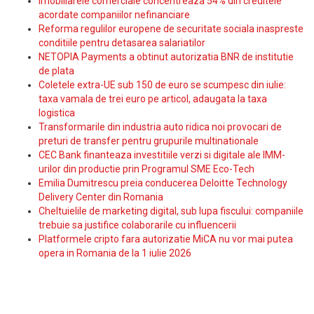
Imobiliarele comerciale concentreaza 54% din creditele
acordate companiilor nefinanciare
Reforma regulilor europene de securitate sociala inaspreste
conditiile pentru detasarea salariatilor
NETOPIA Payments a obtinut autorizatia BNR de institutie
de plata
Coletele extra-UE sub 150 de euro se scumpesc din iulie:
taxa vamala de trei euro pe articol, adaugata la taxa
logistica
Transformarile din industria auto ridica noi provocari de
preturi de transfer pentru grupurile multinationale
CEC Bank finanteaza investitiile verzi si digitale ale IMM-
urilor din productie prin Programul SME Eco-Tech
Emilia Dumitrescu preia conducerea Deloitte Technology
Delivery Center din Romania
Cheltuielile de marketing digital, sub lupa fiscului: companiile
trebuie sa justifice colaborarile cu influencerii
Platformele cripto fara autorizatie MiCA nu vor mai putea
opera in Romania de la 1 iulie 2026