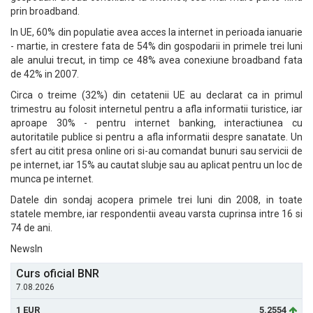
prin broadband.
In UE, 60% din populatie avea acces la internet in perioada ianuarie
- martie, in crestere fata de 54% din gospodarii in primele trei luni
ale anului trecut, in timp ce 48% avea conexiune broadband fata
de 42% in 2007.
Circa o treime (32%) din cetatenii UE au declarat ca in primul
trimestru au folosit internetul pentru a afla informatii turistice, iar
aproape 30% - pentru internet banking, interactiunea cu
autoritatile publice si pentru a afla informatii despre sanatate. Un
sfert au citit presa online ori si-au comandat bunuri sau servicii de
pe internet, iar 15% au cautat slubje sau au aplicat pentru un loc de
munca pe internet.
Datele din sondaj acopera primele trei luni din 2008, in toate
statele membre, iar respondentii aveau varsta cuprinsa intre 16 si
74 de ani.
NewsIn
Curs oficial BNR
7.08.2026
1 EUR
5.2554