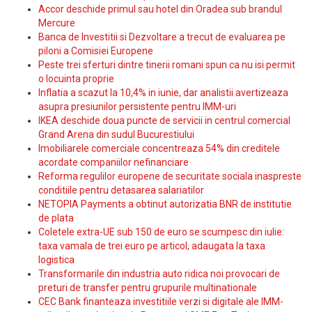
Accor deschide primul sau hotel din Oradea sub brandul
Mercure
Banca de Investitii si Dezvoltare a trecut de evaluarea pe
piloni a Comisiei Europene
Peste trei sferturi dintre tinerii romani spun ca nu isi permit
o locuinta proprie
Inflatia a scazut la 10,4% in iunie, dar analistii avertizeaza
asupra presiunilor persistente pentru IMM-uri
IKEA deschide doua puncte de servicii in centrul comercial
Grand Arena din sudul Bucurestiului
Imobiliarele comerciale concentreaza 54% din creditele
acordate companiilor nefinanciare
Reforma regulilor europene de securitate sociala inaspreste
conditiile pentru detasarea salariatilor
NETOPIA Payments a obtinut autorizatia BNR de institutie
de plata
Coletele extra-UE sub 150 de euro se scumpesc din iulie:
taxa vamala de trei euro pe articol, adaugata la taxa
logistica
Transformarile din industria auto ridica noi provocari de
preturi de transfer pentru grupurile multinationale
CEC Bank finanteaza investitiile verzi si digitale ale IMM-