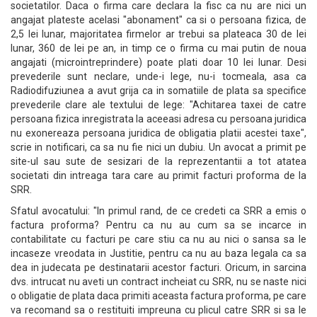
societatilor. Daca o firma care declara la fisc ca nu are nici un
angajat plateste acelasi "abonament" ca si o persoana fizica, de
2,5 lei lunar, majoritatea firmelor ar trebui sa plateaca 30 de lei
lunar, 360 de lei pe an, in timp ce o firma cu mai putin de noua
angajati (microintreprindere) poate plati doar 10 lei lunar. Desi
prevederile sunt neclare, unde-i lege, nu-i tocmeala, asa ca
Radiodifuziunea a avut grija ca in somatiile de plata sa specifice
prevederile clare ale textului de lege: "Achitarea taxei de catre
persoana fizica inregistrata la aceeasi adresa cu persoana juridica
nu exonereaza persoana juridica de obligatia platii acestei taxe",
scrie in notificari, ca sa nu fie nici un dubiu. Un avocat a primit pe
site-ul sau sute de sesizari de la reprezentantii a tot atatea
societati din intreaga tara care au primit facturi proforma de la
SRR.
Sfatul avocatului: "In primul rand, de ce credeti ca SRR a emis o
factura proforma? Pentru ca nu au cum sa se incarce in
contabilitate cu facturi pe care stiu ca nu au nici o sansa sa le
incaseze vreodata in Justitie, pentru ca nu au baza legala ca sa
dea in judecata pe destinatarii acestor facturi. Oricum, in sarcina
dvs. intrucat nu aveti un contract incheiat cu SRR, nu se naste nici
o obligatie de plata daca primiti aceasta factura proforma, pe care
va recomand sa o restituiti impreuna cu plicul catre SRR si sa le