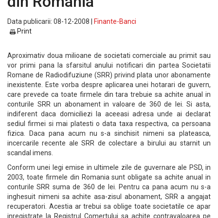
din Romania
Data publicarii: 08-12-2008 |
Finante-Banci
Print
Aproximativ doua milioane de societati comerciale au primit sau
vor primi pana la sfarsitul anului notificari din partea Societatii
Romane de Radiodifuziune (SRR) privind plata unor abonamente
inexistente. Este vorba despre aplicarea unei hotarari de guvern,
care prevede ca toate firmele din tara trebuie sa achite anual in
conturile SRR un abonament in valoare de 360 de lei. Si asta,
indiferent daca domiciliezi la aceeasi adresa unde ai declarat
sediul firmei si mai platesti o data taxa respectiva, ca persoana
fizica. Daca pana acum nu s-a sinchisit nimeni sa plateasca,
incercarile recente ale SRR de colectare a birului au starnit un
scandal imens.
Conform unei legi emise in ultimele zile de guvernare ale PSD, in
2003, toate firmele din Romania sunt obligate sa achite anual in
conturile SRR suma de 360 de lei. Pentru ca pana acum nu s-a
inghesuit nimeni sa achite asa-zisul abonament, SRR a angajat
recuperatori. Acestia ar trebui sa oblige toate societatile ce apar
inregistrate la Registrul Comertului sa achite contravaloarea pe