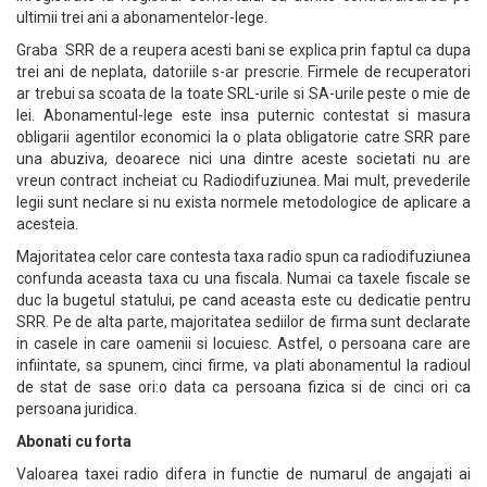
ultimii trei ani a abonamentelor-lege.
Graba SRR de a reupera acesti bani se explica prin faptul ca dupa
trei ani de neplata, datoriile s-ar prescrie. Firmele de recuperatori
ar trebui sa scoata de la toate SRL-urile si SA-urile peste o mie de
lei. Abonamentul-lege este insa puternic contestat si masura
obligarii agentilor economici la o plata obligatorie catre SRR pare
una abuziva, deoarece nici una dintre aceste societati nu are
vreun contract incheiat cu Radiodifuziunea. Mai mult, prevederile
legii sunt neclare si nu exista normele metodologice de aplicare a
acesteia.
Majoritatea celor care contesta taxa radio spun ca radiodifuziunea
confunda aceasta taxa cu una fiscala. Numai ca taxele fiscale se
duc la bugetul statului, pe cand aceasta este cu dedicatie pentru
SRR. Pe de alta parte, majoritatea sediilor de firma sunt declarate
in casele in care oamenii si locuiesc. Astfel, o persoana care are
infiintate, sa spunem, cinci firme, va plati abonamentul la radioul
de stat de sase ori:o data ca persoana fizica si de cinci ori ca
persoana juridica.
Abonati cu forta
Valoarea taxei radio difera in functie de numarul de angajati ai