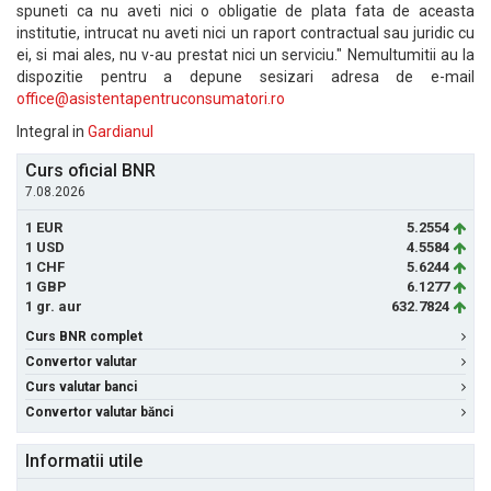
spuneti ca nu aveti nici o obligatie de plata fata de aceasta
institutie, intrucat nu aveti nici un raport contractual sau juridic cu
ei, si mai ales, nu v-au prestat nici un serviciu." Nemultumitii au la
dispozitie pentru a depune sesizari adresa de e-mail
office@asistentapentruconsumatori.ro
Integral in
Gardianul
Curs oficial BNR
7.08.2026
1 EUR
5.2554
1 USD
4.5584
1 CHF
5.6244
1 GBP
6.1277
1 gr. aur
632.7824
Curs BNR complet
Convertor valutar
Curs valutar banci
Convertor valutar bănci
Informatii utile