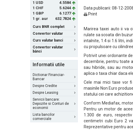
1 USD
4.5584
1 CHF
5.6244
Data publicarii: 08-12-2008
1 GBP
6.1277
Print
1 gr. aur
632.7824
Curs BNR complet
Marirea taxei auto ii va 
Convertor valutar
rulate sa scoata din buzu
Curs valutar banci
intalnite, 1.4 si 1.6 litri
cu propulsoare cu cilindre
Convertor valutar
bănci
Potrivit unei ordonante de
decembrie, pentru toate a
Informatii utile
sau hibride, sau au moto
aplica o taxa chiar daca ele
Dictionar Financiar-
Bancar
Cele mai mici taxe vor fi
Despre Credite
masinile Non Euro produse i
Despre Leasing
statului cei care achiziti
Servicii bancare:
Conform Mediafax, motoriz
Depozite si Conturi de
economii
Pentru un motor de aceeas
Lista bancilor
1.300 de euro, respecti
comerciale
centimetri cubi Euro 2 v
Reprezentative pentru ace