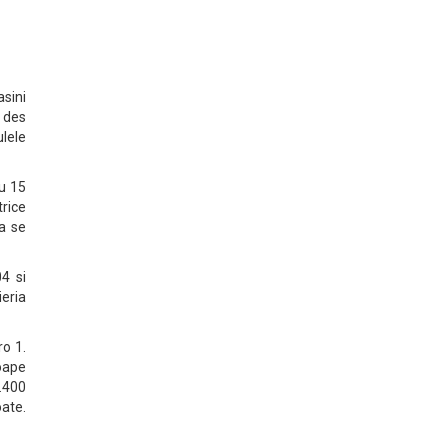
asini
i des
ulele
cu 15
rice
a se
4 si
ieria
ro 1.
oape
.400
ate.