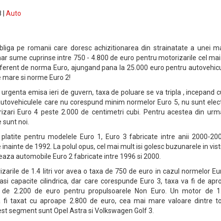
 |
Auto
obliga pe romanii care doresc achizitionarea din strainatate a unei m
nar sume cuprinse intre 750 - 4.800 de euro pentru motorizarile cel ma
, indiferent de norma Euro, ajungand pana la 25.000 euro pentru autovehic
e mare si norme Euro 2!
 urgenta emisa ieri de guvern, taxa de poluare se va tripla , incepand 
utovehiculele care nu corespund minim normelor Euro 5, nu sunt elect
rizari Euro 4 peste 2.000 de centimetri cubi. Pentru acestea din urm
 sunt noi.
 platite pentru modelele Euro 1, Euro 3 fabricate intre anii 2000-200
nainte de 1992. La polul opus, cel mai mult isi golesc buzunarele in vist
oneaza automobile Euro 2 fabricate intre 1996 si 2000.
arile de 1.4 litri vor avea o taxa de 750 de euro in cazul normelor Eu
i capacite cilindrica, dar care corespunde Euro 3, taxa va fi de apr
v de 2.200 de euro pentru propulsoarele Non Euro. Un motor de 1
a fi taxat cu aproape 2.800 de euro, cea mai mare valoare dintre to
st segment sunt Opel Astra si Volkswagen Golf 3.