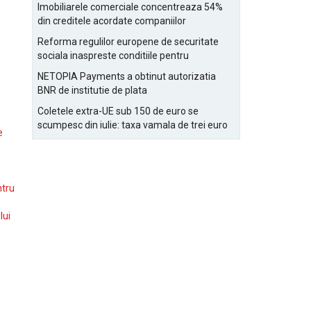
Bucurestiului
Imobiliarele comerciale concentreaza 54%
din creditele acordate companiilor
nefinanciare
Reforma regulilor europene de securitate
sociala inaspreste conditiile pentru
detasarea salariatilor
NETOPIA Payments a obtinut autorizatia
BNR de institutie de plata
Coletele extra-UE sub 150 de euro se
scumpesc din iulie: taxa vamala de trei euro
e
pe articol, adaugata la taxa logistica
ntru
lui