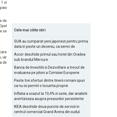
 1 si
epasi
xa de
Opel
Cele mai citite stiri
re se
SUA au cumparat yeni japonezi pentru prima
data in peste un deceniu, ca semn de
prietenie
 care
Accor deschide primul sau hotel din Oradea
, iar
sub brandul Mercure
ea de
Banca de Investitii si Dezvoltare a trecut de
evaluarea pe piloni a Comisiei Europene
Peste trei sferturi dintre tinerii romani spun
ca nu isi permit o locuinta proprie
Inflatia a scazut la 10,4% in iunie, dar analistii
avertizeaza asupra presiunilor persistente
pentru IMM-uri
IKEA deschide doua puncte de servicii in
centrul comercial Grand Arena din sudul