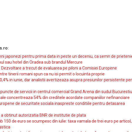
s.ro:
i japonezi pentru prima data in peste un deceniu, ca semn de prieteni
ul sau hotel din Oradea sub brandul Mercure
si Dezvoltare a trecut de evaluarea pe piloni a Comisiei Europene
intre tinerii romani spun ca nu isi permit o locuinta proprie
10,4% in iunie, dar analistii avertizeaza asupra presiunilor persistente pe
uncte de servicii in centrul comercial Grand Arena din sudul Bucurestiu
iale concentreaza 54% din creditele acordate companiilor nefinanciare
uropene de securitate sociala inaspreste conditiile pentru detasarea
obtinut autorizatia BNR de institutie de plata
b 150 de euro se scumpesc din iulie: taxa vamala de trei euro pe articol,
istica