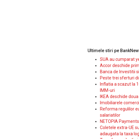
Ultimele stiri pe BankNew
SUA au cumparat yen
Accor deschide prim
Banca de Investitii 
Peste trei sferturi d
Inflatia a scazut la 
IMM-uri
IKEA deschide doua p
Imobiliarele comerc
Reforma regulilor e
salariatilor
NETOPIA Payments a 
Coletele extra-UE su
adaugata la taxa log