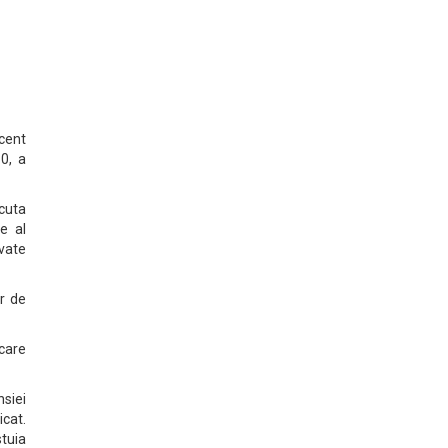
ecent
0, a
cuta
e al
vate
or de
 care
nsiei
icat.
stuia