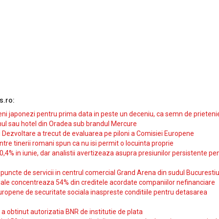
s.ro:
i japonezi pentru prima data in peste un deceniu, ca semn de prieteni
ul sau hotel din Oradea sub brandul Mercure
si Dezvoltare a trecut de evaluarea pe piloni a Comisiei Europene
intre tinerii romani spun ca nu isi permit o locuinta proprie
10,4% in iunie, dar analistii avertizeaza asupra presiunilor persistente pe
uncte de servicii in centrul comercial Grand Arena din sudul Bucurestiu
iale concentreaza 54% din creditele acordate companiilor nefinanciare
uropene de securitate sociala inaspreste conditiile pentru detasarea
obtinut autorizatia BNR de institutie de plata