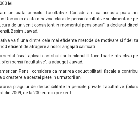
000 lei.
ram pe piata pensiilor facultative. Consideram ca aceasta piata ar
in Romania exista o nevoie clara de pensii facultative suplimentare p
ucura de un venit consistent in momentul pensionarii", a declarat direc
Pensii, Besim Jawad.
tativa va fi una dintre cele mai eficiente metode de motivare si fideliz
od eficient de atragere a noilor angajati calificati.
mentul fiscal aplicat contributiilor la pilonul III face foarte atractiva p
 oferi pensii facultative", a adaugat Jawad.
american Pensii considera ca marirea deductibilitatii fiscale a contribut
la o crestere a acestei piete in urmatorii ani.
area pragului de deductibilitate la pensiile private facultative (pilonul
t din 2009, de la 200 euro in prezent.