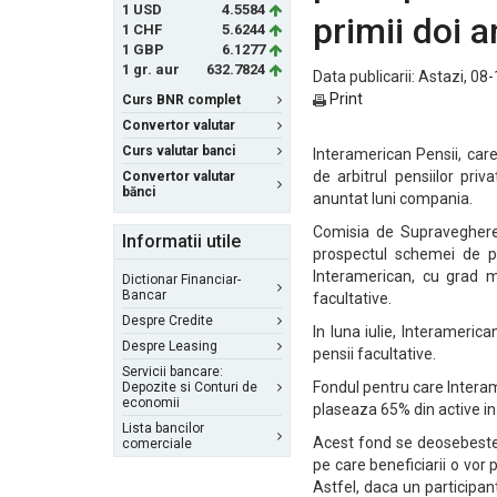
1 USD
4.5584
primii doi a
1 CHF
5.6244
1 GBP
6.1277
1 gr. aur
632.7824
Data publicarii: Astazi, 08
Print
Curs BNR complet
Convertor valutar
Curs valutar banci
Interamerican Pensii, car
de arbitrul pensiilor pri
Convertor valutar
bănci
anuntat luni compania.
Comisia de Supraveghere
Informatii utile
prospectul schemei de pe
Interamerican, cu grad m
Dictionar Financiar-
Bancar
facultative.
Despre Credite
In luna iulie, Interameric
Despre Leasing
pensii facultative.
Servicii bancare:
Fondul pentru care Interam
Depozite si Conturi de
economii
plaseaza 65% din active in 
Lista bancilor
Acest fond se deosebeste d
comerciale
pe care beneficiarii o vor 
Astfel, daca un participan