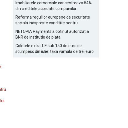
Bucurestiului
Imobiliarele comerciale concentreaza 54%
din creditele acordate companiilor
nefinanciare
Reforma regulilor europene de securitate
sociala inaspreste conditiile pentru
detasarea salariatilor
NETOPIA Payments a obtinut autorizatia
BNR de institutie de plata
Coletele extra-UE sub 150 de euro se
scumpesc din iulie: taxa vamala de trei euro
pe articol, adaugata la taxa logistica
e
ntru
lui