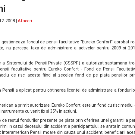
ni
-12-2008 |
Afaceri
e gestioneaza fondul de pensii facultative "Eureko Confort" aprobat r
vate, nu percepe taxa de administrare a activelor pentru 2009 si 201
 a Sistemului de Pensii Private (CSSPP) a autorizat saptamana tre
nsii facultative pentru Eureko Confort - Fond de Pensii Facultativ
ediu de risc, acesta fiind al zecelea fond de pe piata pensiilor pri
an Pensii a aplicat pentru obtinerea licentei de administrare a fonduril
erican a primit autorizare, Eureko Confort, este un fond cu risc mediu,
instrumente cu venit fix si 35% in actiuni.
e restul fondurilor prezente pe piata prin oferirea unei garantii a pe
primi in cazul decesului din accident a participantului, se arata in comun
t Interamerican Pensii moare din cauza unui accident, beneficiarii ace