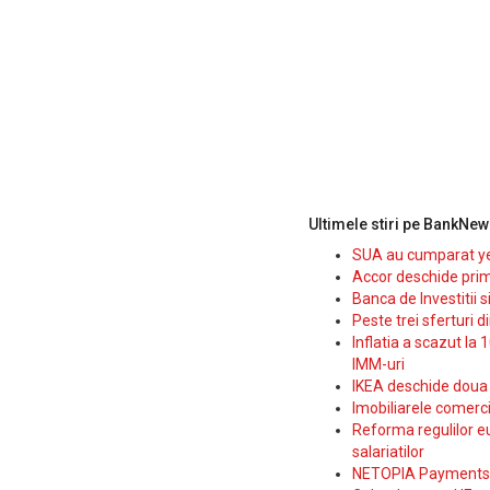
Ultimele stiri pe BankNew
SUA au cumparat yen
Accor deschide prim
Banca de Investitii 
Peste trei sferturi d
Inflatia a scazut la 
IMM-uri
IKEA deschide doua p
Imobiliarele comerc
Reforma regulilor e
salariatilor
NETOPIA Payments a 