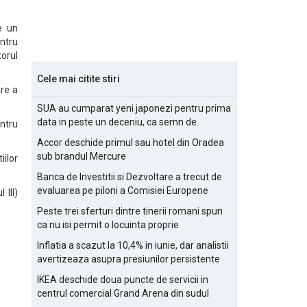
e un
entru
torul
Cele mai citite stiri
are a
SUA au cumparat yeni japonezi pentru prima
data in peste un deceniu, ca semn de
entru
prietenie
Accor deschide primul sau hotel din Oradea
sub brandul Mercure
iilor
Banca de Investitii si Dezvoltare a trecut de
evaluarea pe piloni a Comisiei Europene
 III)
Peste trei sferturi dintre tinerii romani spun
ca nu isi permit o locuinta proprie
Inflatia a scazut la 10,4% in iunie, dar analistii
avertizeaza asupra presiunilor persistente
pentru IMM-uri
IKEA deschide doua puncte de servicii in
centrul comercial Grand Arena din sudul