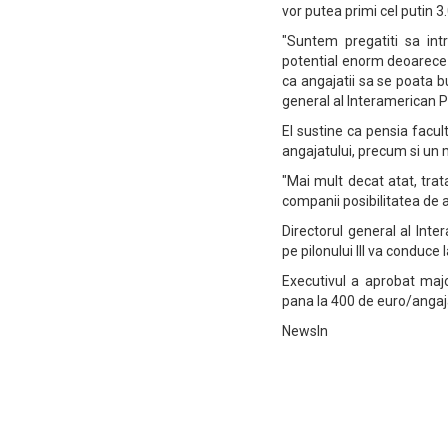
vor putea primi cel putin 3.
"Suntem pregatiti sa int
potential enorm deoarece 
ca angajatii sa se poata b
general al Interamerican 
El sustine ca pensia facul
angajatului, precum si un m
"Mai mult decat atat, trata
companii posibilitatea de a
Directorul general al Inter
pe pilonului III va conduce 
Executivul a aprobat major
pana la 400 de euro/angaja
NewsIn