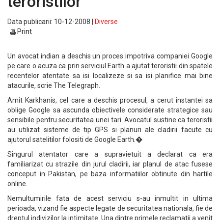
teroristilor
Data publicarii: 10-12-2008 |
Diverse
Print
Un avocat indian a deschis un proces impotriva companiei Google
pe care o acuza ca prin serviciul Earth a ajutat teroristii din spatele
recentelor atentate sa isi localizeze si sa isi planifice mai bine
atacurile, scrie The Telegraph.
Amit Karkhanis, cel care a deschis procesul, a cerut instantei sa
oblige Google sa ascunda obiectivele considerate strategice sau
sensibile pentru securitatea unei tari. Avocatul sustine ca teroristii
au utilizat sisteme de tip GPS si planuri ale cladirii facute cu
ajutorul satelitilor folositi de Google Earth.�
Singurul atentator care a supravietuit a declarat ca era
familiarizat cu strazile din jurul cladirii, iar planul de atac fusese
conceput in Pakistan, pe baza informatiilor obtinute din hartile
online.
Nemultumirile fata de acest serviciu s-au inmultit in ultima
perioada, vizand fie aspecte legate de securitatea nationala, fie de
dreptul indivizilor la intimitate. Una dintre primele reclamatii a venit