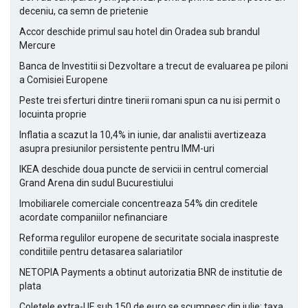
deceniu, ca semn de prietenie
Accor deschide primul sau hotel din Oradea sub brandul
Mercure
Banca de Investitii si Dezvoltare a trecut de evaluarea pe piloni
a Comisiei Europene
Peste trei sferturi dintre tinerii romani spun ca nu isi permit o
locuinta proprie
Inflatia a scazut la 10,4% in iunie, dar analistii avertizeaza
asupra presiunilor persistente pentru IMM-uri
IKEA deschide doua puncte de servicii in centrul comercial
Grand Arena din sudul Bucurestiului
Imobiliarele comerciale concentreaza 54% din creditele
acordate companiilor nefinanciare
Reforma regulilor europene de securitate sociala inaspreste
conditiile pentru detasarea salariatilor
NETOPIA Payments a obtinut autorizatia BNR de institutie de
plata
Coletele extra-UE sub 150 de euro se scumpesc din iulie: taxa