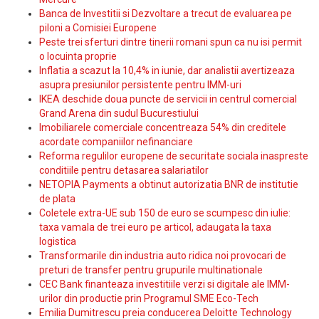
Banca de Investitii si Dezvoltare a trecut de evaluarea pe
piloni a Comisiei Europene
Peste trei sferturi dintre tinerii romani spun ca nu isi permit
o locuinta proprie
Inflatia a scazut la 10,4% in iunie, dar analistii avertizeaza
asupra presiunilor persistente pentru IMM-uri
IKEA deschide doua puncte de servicii in centrul comercial
Grand Arena din sudul Bucurestiului
Imobiliarele comerciale concentreaza 54% din creditele
acordate companiilor nefinanciare
Reforma regulilor europene de securitate sociala inaspreste
conditiile pentru detasarea salariatilor
NETOPIA Payments a obtinut autorizatia BNR de institutie
de plata
Coletele extra-UE sub 150 de euro se scumpesc din iulie:
taxa vamala de trei euro pe articol, adaugata la taxa
logistica
Transformarile din industria auto ridica noi provocari de
preturi de transfer pentru grupurile multinationale
CEC Bank finanteaza investitiile verzi si digitale ale IMM-
urilor din productie prin Programul SME Eco-Tech
Emilia Dumitrescu preia conducerea Deloitte Technology