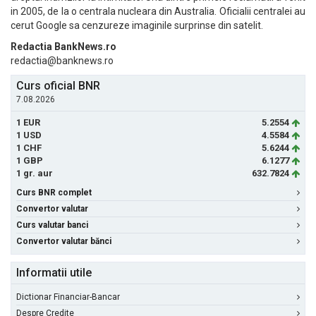
in 2005, de la o centrala nucleara din Australia. Oficialii centralei au
cerut Google sa cenzureze imaginile surprinse din satelit.
Redactia BankNews.ro
redactia@banknews.ro
Curs oficial BNR
7.08.2026
1 EUR
5.2554
1 USD
4.5584
1 CHF
5.6244
1 GBP
6.1277
1 gr. aur
632.7824
Curs BNR complet
Convertor valutar
Curs valutar banci
Convertor valutar bănci
Informatii utile
Dictionar Financiar-Bancar
Despre Credite