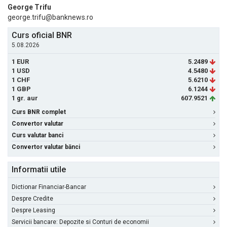
George Trifu
george.trifu@banknews.ro
Curs oficial BNR
5.08.2026
1 EUR
5.2489
1 USD
4.5480
1 CHF
5.6210
1 GBP
6.1244
1 gr. aur
607.9521
Curs BNR complet
Convertor valutar
Curs valutar banci
Convertor valutar bănci
Informatii utile
Dictionar Financiar-Bancar
Despre Credite
Despre Leasing
Servicii bancare: Depozite si Conturi de economii