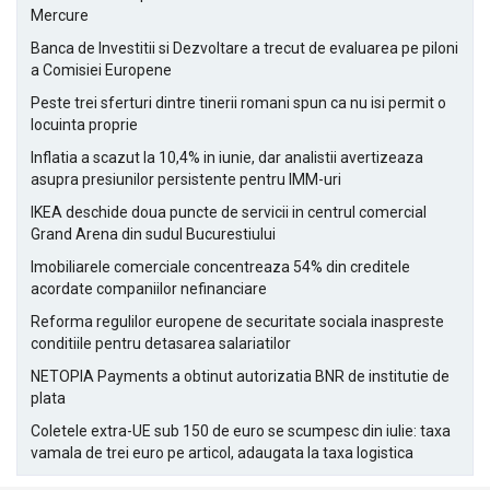
Mercure
Banca de Investitii si Dezvoltare a trecut de evaluarea pe piloni
a Comisiei Europene
Peste trei sferturi dintre tinerii romani spun ca nu isi permit o
locuinta proprie
Inflatia a scazut la 10,4% in iunie, dar analistii avertizeaza
asupra presiunilor persistente pentru IMM-uri
IKEA deschide doua puncte de servicii in centrul comercial
Grand Arena din sudul Bucurestiului
Imobiliarele comerciale concentreaza 54% din creditele
acordate companiilor nefinanciare
Reforma regulilor europene de securitate sociala inaspreste
conditiile pentru detasarea salariatilor
NETOPIA Payments a obtinut autorizatia BNR de institutie de
plata
Coletele extra-UE sub 150 de euro se scumpesc din iulie: taxa
vamala de trei euro pe articol, adaugata la taxa logistica