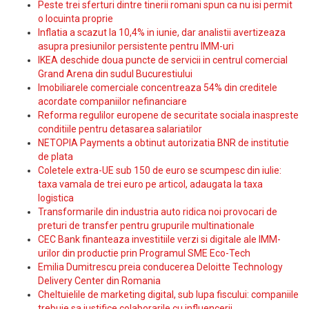
Peste trei sferturi dintre tinerii romani spun ca nu isi permit
o locuinta proprie
Inflatia a scazut la 10,4% in iunie, dar analistii avertizeaza
asupra presiunilor persistente pentru IMM-uri
IKEA deschide doua puncte de servicii in centrul comercial
Grand Arena din sudul Bucurestiului
Imobiliarele comerciale concentreaza 54% din creditele
acordate companiilor nefinanciare
Reforma regulilor europene de securitate sociala inaspreste
conditiile pentru detasarea salariatilor
NETOPIA Payments a obtinut autorizatia BNR de institutie
de plata
Coletele extra-UE sub 150 de euro se scumpesc din iulie:
taxa vamala de trei euro pe articol, adaugata la taxa
logistica
Transformarile din industria auto ridica noi provocari de
preturi de transfer pentru grupurile multinationale
CEC Bank finanteaza investitiile verzi si digitale ale IMM-
urilor din productie prin Programul SME Eco-Tech
Emilia Dumitrescu preia conducerea Deloitte Technology
Delivery Center din Romania
Cheltuielile de marketing digital, sub lupa fiscului: companiile
trebuie sa justifice colaborarile cu influencerii