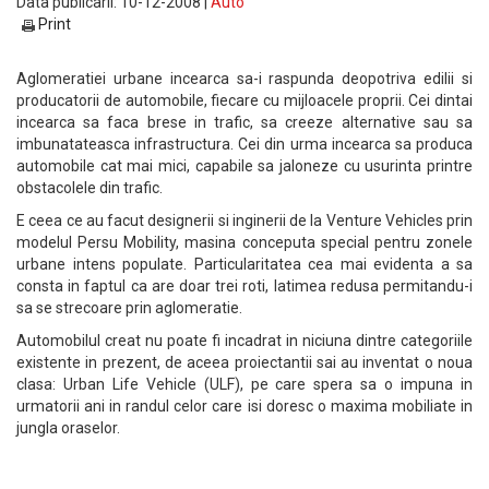
Data publicarii: 10-12-2008 |
Auto
Print
Aglomeratiei urbane incearca sa-i raspunda deopotriva edilii si
producatorii de automobile, fiecare cu mijloacele proprii. Cei dintai
incearca sa faca brese in trafic, sa creeze alternative sau sa
imbunatateasca infrastructura. Cei din urma incearca sa produca
automobile cat mai mici, capabile sa jaloneze cu usurinta printre
obstacolele din trafic.
E ceea ce au facut designerii si inginerii de la Venture Vehicles prin
modelul Persu Mobility, masina conceputa special pentru zonele
urbane intens populate. Particularitatea cea mai evidenta a sa
consta in faptul ca are doar trei roti, latimea redusa permitandu-i
sa se strecoare prin aglomeratie.
Automobilul creat nu poate fi incadrat in niciuna dintre categoriile
existente in prezent, de aceea proiectantii sai au inventat o noua
clasa: Urban Life Vehicle (ULF), pe care spera sa o impuna in
urmatorii ani in randul celor care isi doresc o maxima mobiliate in
jungla oraselor.