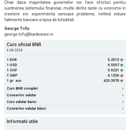
Chiar daca majoritatea guvernelor vor face eforturi pentru
sustinerea sistemului financiar, multe dintre tarile cu economii in
crestere vor experimenta serioase probleme, nefiind exluse
falimente bancare si lipsa de lichiditati.
George Trifu
george.trifu@banknews.ro
Curs oficial BNR
6.08.2026
1 EUR
5.2513
1 USD
4.5507
1 CHF
5.6221
1 GBP
6.1236
1 gr. aur
625.3970
Curs BNR complet
Convertor valutar
Curs valutar banci
Convertor valutar bănci
Informatii utile