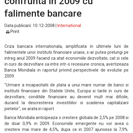
confrunta in 2009 cu
falimente bancare
Data publicarii: 10-12-2008 |
International
Print
Criza bancara internationala, amplificata in ultimele luni de
falimentele unor institutii financiare uriase, s-ar putea prelungi pe
intreg anul 2009 facand ca atat economiile dezvoltate, cat si cele
in curs de dezvoltare sa intre intr-o recesiune cronica, avertizeaza
Banca Mondiala in raportul privind perspectivele de evolutie pe
2009.
"Urmare a incapacitatii de plata a unui mare numar de banci si
institutii financiare din Statele Unite, Europa si tarile in curs de
dezvoltare, conditiile financiare au devenit mult mai dificile,
ducand la descresterea investitiilor si scaderea capitalizarii
pietelor", se arata in raport.
Banca Mondiala anticipeaza o crestere globala de 2,5% pe 2008 si
de doar 0,9% in 2009. Economiile emergente nu vor avea o
crestere mai mare de 4,5%, dupa ce in 2007 ajunsese la 7,9%.