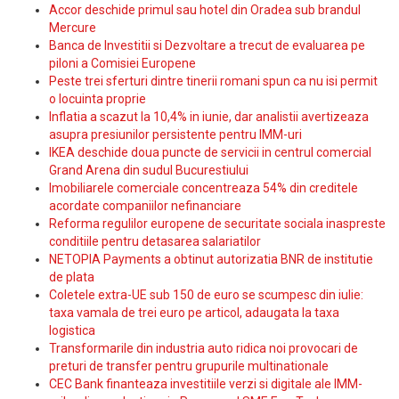
Accor deschide primul sau hotel din Oradea sub brandul
Mercure
Banca de Investitii si Dezvoltare a trecut de evaluarea pe
piloni a Comisiei Europene
Peste trei sferturi dintre tinerii romani spun ca nu isi permit
o locuinta proprie
Inflatia a scazut la 10,4% in iunie, dar analistii avertizeaza
asupra presiunilor persistente pentru IMM-uri
IKEA deschide doua puncte de servicii in centrul comercial
Grand Arena din sudul Bucurestiului
Imobiliarele comerciale concentreaza 54% din creditele
acordate companiilor nefinanciare
Reforma regulilor europene de securitate sociala inaspreste
conditiile pentru detasarea salariatilor
NETOPIA Payments a obtinut autorizatia BNR de institutie
de plata
Coletele extra-UE sub 150 de euro se scumpesc din iulie:
taxa vamala de trei euro pe articol, adaugata la taxa
logistica
Transformarile din industria auto ridica noi provocari de
preturi de transfer pentru grupurile multinationale
CEC Bank finanteaza investitiile verzi si digitale ale IMM-