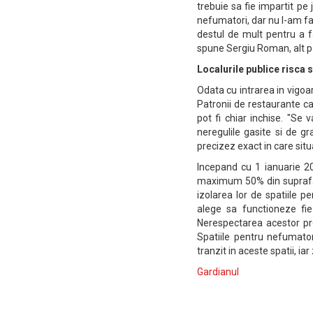
trebuie sa fie impartit pe
nefumatori, dar nu l-am fa
destul de mult pentru a fa
spune Sergiu Roman, alt p
Localurile publice risca s
Odata cu intrarea in vigoar
Patronii de restaurante ca
pot fi chiar inchise. "Se v
neregulile gasite si de gr
precizez exact in care sit
Incepand cu 1 ianuarie 20
maximum 50% din suprafata 
izolarea lor de spatiile 
alege sa functioneze fi
Nerespectarea acestor pre
Spatiile pentru nefumator
tranzit in aceste spatii, i
Gardianul