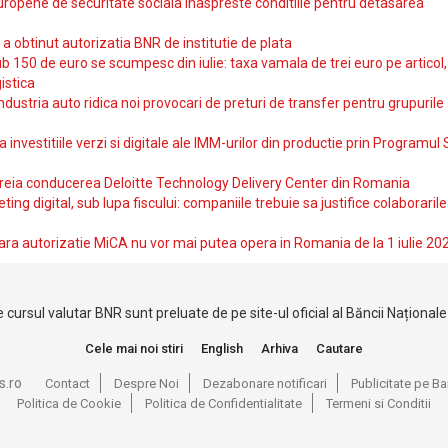
uropene de securitate sociala inaspreste conditiile pentru detasarea
obtinut autorizatia BNR de institutie de plata
b 150 de euro se scumpesc din iulie: taxa vamala de trei euro pe articol,
istica
ndustria auto ridica noi provocari de preturi de transfer pentru grupurile
investitiile verzi si digitale ale IMM-urilor din productie prin Programul
reia conducerea Deloitte Technology Delivery Center din Romania
ting digital, sub lupa fiscului: companiile trebuie sa justifice colaborarile
ara autorizatie MiCA nu vor mai putea opera in Romania de la 1 iulie 20
 cursul valutar BNR sunt preluate de pe site-ul oficial al Băncii Național
Cele mai noi stiri
English
Arhiva
Cautare
s.ro
Contact
Despre Noi
Dezabonare notificari
Publicitate pe 
Politica de Cookie
Politica de Confidentialitate
Termeni si Conditii