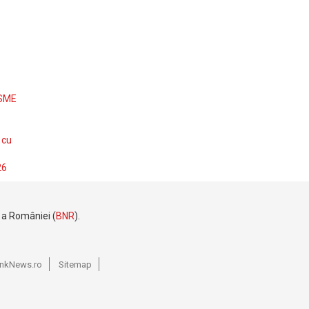
 SME
 cu
26
e a României (
BNR
).
BankNews.ro
Sitemap