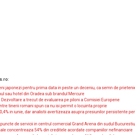
s.ro:
i japonezi pentru prima data in peste un deceniu, ca semn de prieteni
ul sau hotel din Oradea sub brandul Mercure
si Dezvoltare a trecut de evaluarea pe piloni a Comisiei Europene
intre tinerii romani spun ca nu isi permit o locuinta proprie
10,4% in iunie, dar analistii avertizeaza asupra presiunilor persistente pe
uncte de servicii in centrul comercial Grand Arena din sudul Bucurestiu
iale concentreaza 54% din creditele acordate companiilor nefinanciare