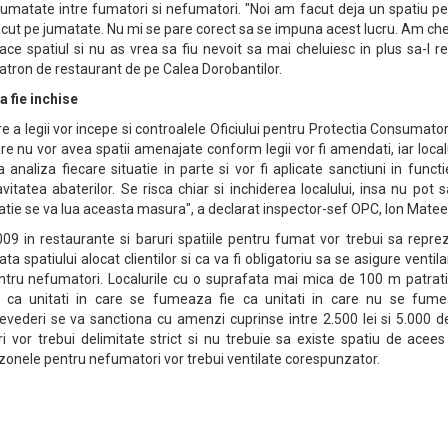
 jumatate intre fumatori si nefumatori. "Noi am facut deja un spatiu p
cut pe jumatate. Nu mi se pare corect sa se impuna acest lucru. Am che
ce spatiul si nu as vrea sa fiu nevoit sa mai cheluiesc in plus sa-l r
atron de restaurant de pe Calea Dorobantilor.
a fie inchise
e a legii vor incepe si controalele Oficiului pentru Protectia Consumator
re nu vor avea spatii amenajate conform legii vor fi amendati, iar local
a analiza fiecare situatie in parte si vor fi aplicate sanctiuni in funct
avitatea abaterilor. Se risca chiar si inchiderea localului, insa nu pot 
uatie se va lua aceasta masura", a declarat inspector-sef OPC, Ion Matee
09 in restaurante si baruri spatiile pentru fumat vor trebui sa repre
spatiului alocat clientilor si ca va fi obligatoriu sa se asigure ventila
pentru nefumatori. Localurile cu o suprafata mai mica de 100 m patrat
e ca unitati in care se fumeaza fie ca unitati in care nu se fume
vederi se va sanctiona cu amenzi cuprinse intre 2.500 lei si 5.000 de
i vor trebui delimitate strict si nu trebuie sa existe spatiu de acee
ar zonele pentru nefumatori vor trebui ventilate corespunzator.