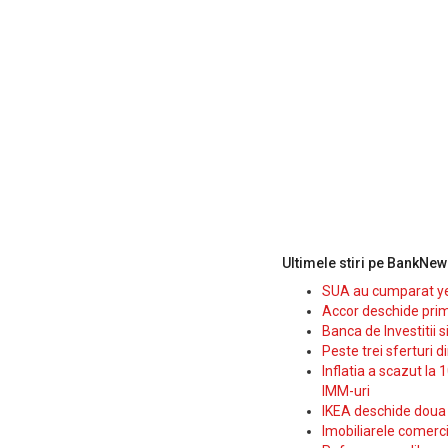
Ultimele stiri pe BankNew
SUA au cumparat yen
Accor deschide prim
Banca de Investitii 
Peste trei sferturi d
Inflatia a scazut la 
IMM-uri
IKEA deschide doua p
Imobiliarele comerc