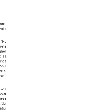
entru
ului
. "Nu
erete
ghel,
sc sa
 inca
onul
ri si
e.",
tori,
 doar
mese
ardul
atiul