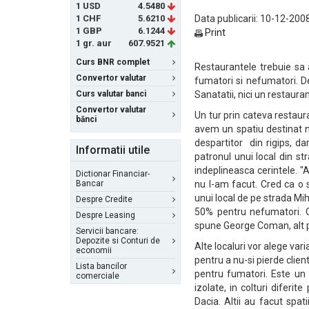
1 USD
4.5480
1 CHF
5.6210
Data publicarii: 10-12-2008
1 GBP
6.1244
Print
1 gr. aur
607.9521
Curs BNR complet
Restaurantele trebuie sa 
Convertor valutar
fumatori si nefumatori. D
Curs valutar banci
Sanatatii, nici un restaura
Convertor valutar
Un tur prin cateva restau
bănci
avem un spatiu destinat n
despartitor din rigips, da
Informatii utile
patronul unui local din s
indeplineasca cerintele. 
Dictionar Financiar-
Bancar
nu l-am facut. Cred ca o 
unui local de pe strada Mi
Despre Credite
50% pentru nefumatori. 
Despre Leasing
spune George Coman, alt p
Servicii bancare:
Depozite si Conturi de
Alte localuri vor alege var
economii
pentru a nu-si pierde clien
Lista bancilor
pentru fumatori. Este un
comerciale
izolate, in colturi diferi
Dacia. Altii au facut spat