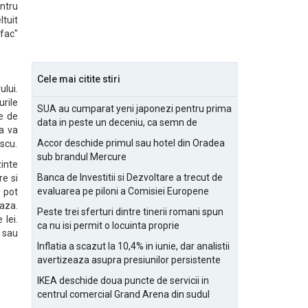
entru
ltuit
efac"
Cele mai citite stiri
ului.
urile
SUA au cumparat yeni japonezi pentru prima
ie de
data in peste un deceniu, ca semn de
sa va
prietenie
Accor deschide primul sau hotel din Oradea
scu.
sub brandul Mercure
zinte
Banca de Investitii si Dezvoltare a trecut de
re si
evaluarea pe piloni a Comisiei Europene
i pot
aza.
Peste trei sferturi dintre tinerii romani spun
 lei.
ca nu isi permit o locuinta proprie
s sau
Inflatia a scazut la 10,4% in iunie, dar analistii
avertizeaza asupra presiunilor persistente
pentru IMM-uri
IKEA deschide doua puncte de servicii in
centrul comercial Grand Arena din sudul