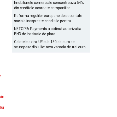
Bucurestiului
Imobiliarele comerciale concentreaza 54%
din creditele acordate companiilor
nefinanciare
Reforma regulilor europene de securitate
sociala inaspreste conditiile pentru
detasarea salariatilor
NETOPIA Payments a obtinut autorizatia
BNR de institutie de plata
Coletele extra-UE sub 150 de euro se
scumpesc din iulie: taxa vamala de trei euro
pe articol, adaugata la taxa logistica
e
ntru
lui