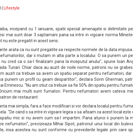
 |
Lifestyle
aiba, incepand cu 1 ianuarie, spatii special amenajate si delimitate p
esi mai sunt doar 3 saptamani pana sa intre in vigoare norma Minister
nt nu este pregatit in acest sens.
rante arata ca nu sunt pregatite sa respecte normele de la data impusa
efumatorilor, dar ii mutam in alta parte a localului. O sa punem un p
r nu cred ca o sa-l finalizam pana la inceputul anului", spune Ioan An
trada Tunari. Chiar daca au auzit de noile norme, patronii nu se grabe
"Am auzit ca trebuie sa avem un spatiu separat pentru nefumatori, dar
sa punem un profil cu geam despartitor", declara Sorin Gherman, patr
hai Eminescu. "Nu am stiut ca trebuie sa fie 50% din spatiu pentru fumato
Oricum mai multi sunt fumatori. Pentru nefumatori avem cateva mes
atron de restaurant.
ianta mai simpla, fara a face modificari si vor declara localul pentru fuma
tela. "De cand o sa intre in vigoare legea o sa afisam ca acest local este
 spatiu mic si nu avem cum sa-l impartim. Pana atunci ii punem la 
te pe nefumatori", precizeaza Mihai Sipot, patronul unui local din bulev
iile, insa acestea nu sunt conforme cu prevederile legale prin care sp