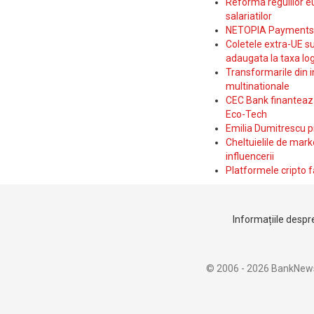
Reforma regulilor e
salariatilor
NETOPIA Payments a 
Coletele extra-UE su
adaugata la taxa log
Transformarile din i
multinationale
CEC Bank finanteaza 
Eco-Tech
Emilia Dumitrescu p
Cheltuielile de marke
influencerii
Platformele cripto f
Informațiile despre
© 2006 - 2026 BankNew