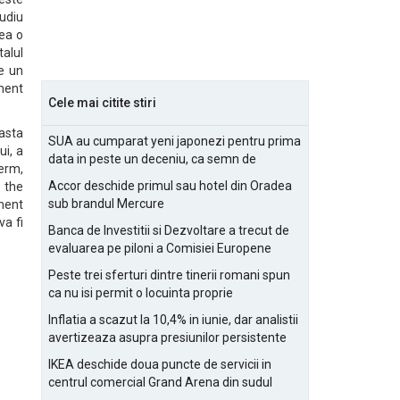
udiu
vea o
alul
de un
ument
Cele mai citite stiri
 asta
SUA au cumparat yeni japonezi pentru prima
i, a
data in peste un deceniu, ca semn de
herm,
prietenie
Accor deschide primul sau hotel din Oradea
o the
sub brandul Mercure
ment
a fi
Banca de Investitii si Dezvoltare a trecut de
evaluarea pe piloni a Comisiei Europene
Peste trei sferturi dintre tinerii romani spun
ca nu isi permit o locuinta proprie
Inflatia a scazut la 10,4% in iunie, dar analistii
avertizeaza asupra presiunilor persistente
pentru IMM-uri
IKEA deschide doua puncte de servicii in
centrul comercial Grand Arena din sudul