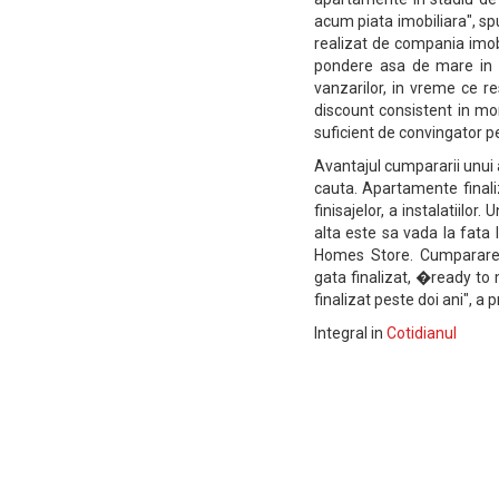
acum piata imobiliara", s
realizat de compania imobi
pondere asa de mare in p
vanzarilor, in vreme ce re
discount consistent in mo
suficient de convingator pe
Avantajul cumpararii unui a
cauta. Apartamente finali
finisajelor, a instalatiilo
alta este sa vada la fata
Homes Store. Cumpararea 
gata finalizat, �ready t
finalizat peste doi ani", a 
Integral in
Cotidianul