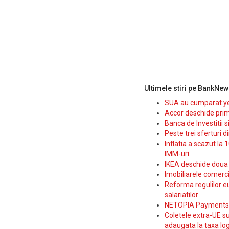
Ultimele stiri pe BankNew
SUA au cumparat yen
Accor deschide prim
Banca de Investitii 
Peste trei sferturi d
Inflatia a scazut la 
IMM-uri
IKEA deschide doua p
Imobiliarele comerc
Reforma regulilor e
salariatilor
NETOPIA Payments a 
Coletele extra-UE su
adaugata la taxa log