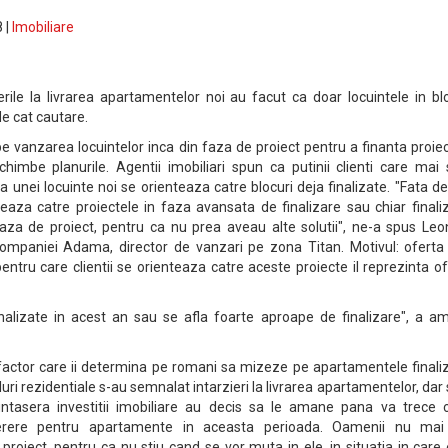
 |
Imobiliare
ierile la livrarea apartamentelor noi au facut ca doar locuintele in bl
de cat cautare.
e vanzarea locuintelor inca din faza de proiect pentru a finanta proie
schimbe planurile. Agentii imobiliari spun ca putinii clienti care mai
a unei locuinte noi se orienteaza catre blocuri deja finalizate. "Fata de
enteaza catre proiectele in faza avansata de finalizare sau chiar finali
aza de proiect, pentru ca nu prea aveau alte solutii", ne-a spus Leo
ompaniei Adama, director de vanzari pe zona Titan. Motivul: oferta
pentru care clientii se orienteaza catre aceste proiecte il reprezinta o
nalizate in acest an sau se afla foarte aproape de finalizare", a ami
factor care ii determina pe romani sa mizeze pe apartamentele finaliz
ri rezidentiale s-au semnalat intarzieri la livrarea apartamentelor, dar 
tasera investitii imobiliare au decis sa le amane pana va trece c
erere pentru apartamente in aceasta perioada. Oamenii nu mai
roiect, pentru ca nu stiu cand se vor muta in ele, in situatia in care