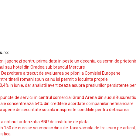
s.ro:
i japonezi pentru prima data in peste un deceniu, ca semn de prieteni
ul sau hotel din Oradea sub brandul Mercure
si Dezvoltare a trecut de evaluarea pe piloni a Comisiei Europene
intre tinerii romani spun ca nu isi permit o locuinta proprie
10,4% in iunie, dar analistii avertizeaza asupra presiunilor persistente pe
uncte de servicii in centrul comercial Grand Arena din sudul Bucurestiu
iale concentreaza 54% din creditele acordate companiilor nefinanciare
uropene de securitate sociala inaspreste conditiile pentru detasarea
obtinut autorizatia BNR de institutie de plata
b 150 de euro se scumpesc din iulie: taxa vamala de trei euro pe articol,
istica