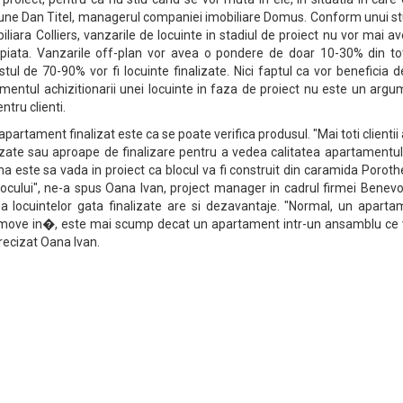
pune Dan Titel, managerul companiei imobiliare Domus. Conform unui st
liara Colliers, vanzarile de locuinte in stadiul de proiect nu vor mai a
iata. Vanzarile off-plan vor avea o pondere de doar 10-30% din tot
stul de 70-90% vor fi locuinte finalizate. Nici faptul ca vor beneficia 
mentul achizitionarii unei locuinte in faza de proiect nu este un arg
ntru clienti.
partament finalizat este ca se poate verifica produsul. "Mai toti clientii
zate sau aproape de finalizare pentru a vedea calitatea apartamentulu
r. Una este sa vada in proiect ca blocul va fi construit din caramida Porot
 locului", ne-a spus Oana Ivan, project manager in cadrul firmei Benev
locuintelor gata finalizate are si dezavantaje. "Normal, un aparta
o move in�, este mai scump decat un apartament intr-un ansamblu ce v
precizat Oana Ivan.