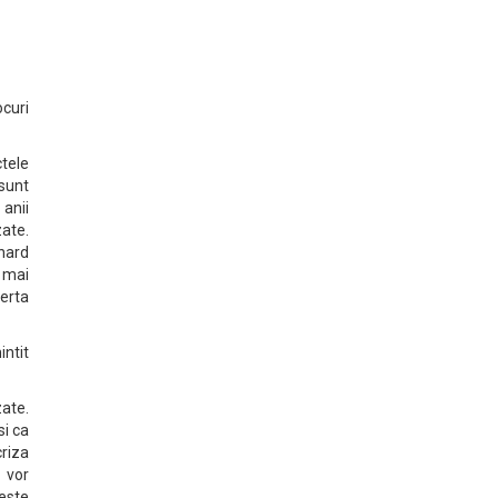
ocuri
ctele
 sunt
 anii
zate.
nard
 mai
ferta
ntit
ate.
si ca
riza
 vor
 este