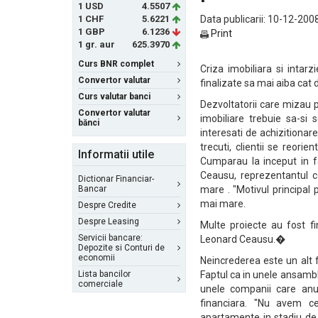
1 USD
4.5507
1 CHF
5.6221
Data publicarii: 10-12-2008
1 GBP
6.1236
Print
1 gr. aur
625.3970
Curs BNR complet
Criza imobiliara si intarz
Convertor valutar
finalizate sa mai aiba cat 
Curs valutar banci
Dezvoltatorii care mizau p
Convertor valutar
imobiliare trebuie sa-si 
bănci
interesati de achizitionare
trecuti, clientii se reori
Informatii utile
Cumparau la inceput in f
Ceausu, reprezentantul c
Dictionar Financiar-
Bancar
mare . "Motivul principal 
mai mare.
Despre Credite
Despre Leasing
Multe proiecte au fost fi
Servicii bancare:
Leonard Ceausu.�
Depozite si Conturi de
economii
Neincrederea este un alt 
Lista bancilor
Faptul ca in unele ansamblu
comerciale
unele companii care anun
financiara. "Nu avem c
apartamente in stadiu de p