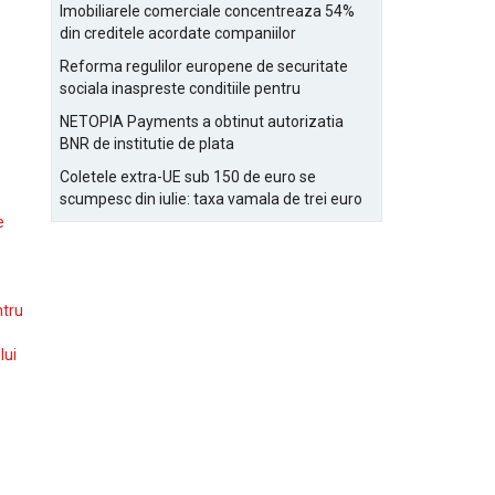
Bucurestiului
Imobiliarele comerciale concentreaza 54%
din creditele acordate companiilor
nefinanciare
Reforma regulilor europene de securitate
sociala inaspreste conditiile pentru
detasarea salariatilor
NETOPIA Payments a obtinut autorizatia
BNR de institutie de plata
Coletele extra-UE sub 150 de euro se
scumpesc din iulie: taxa vamala de trei euro
pe articol, adaugata la taxa logistica
e
ntru
lui