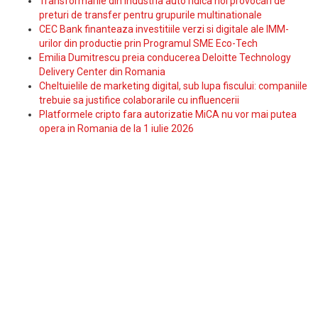
Transformarile din industria auto ridica noi provocari de
preturi de transfer pentru grupurile multinationale
CEC Bank finanteaza investitiile verzi si digitale ale IMM-
urilor din productie prin Programul SME Eco-Tech
Emilia Dumitrescu preia conducerea Deloitte Technology
Delivery Center din Romania
Cheltuielile de marketing digital, sub lupa fiscului: companiile
trebuie sa justifice colaborarile cu influencerii
Platformele cripto fara autorizatie MiCA nu vor mai putea
opera in Romania de la 1 iulie 2026