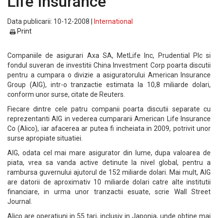
Life Insurance
Data publicarii: 10-12-2008 |
International
Print
Companiile de asigurari Axa SA, MetLife Inc, Prudential Plc si
fondul suveran de investitii China Investment Corp poarta discutii
pentru a cumpara o divizie a asiguratorului American Insurance
Group (AIG), intr-o tranzactie estimata la 10,8 miliarde dolari,
conform unor surse, citate de Reuters.
Fiecare dintre cele patru companii poarta discutii separate cu
reprezentanti AIG in vederea cumpararii American Life Insurance
Co (Alico), iar afacerea ar putea fi incheiata in 2009, potrivit unor
surse apropiate situatiei.
AIG, odata cel mai mare asigurator din lume, dupa valoarea de
piata, vrea sa vanda active detinute la nivel global, pentru a
rambursa guvernului ajutorul de 152 miliarde dolari. Mai mult, AIG
are datorii de aproximativ 10 miliarde dolari catre alte institutii
financiare, in urma unor tranzactii esuate, scrie Wall Street
Journal.
Alico are operatiuni in 55 tari, inclusiv in Japonia, unde obtine mai