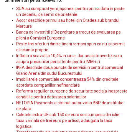
Ultimele stiri pe BankNews.ro:
SUA au cumparat yeni japonezi pentru prima data in peste
un deceniu, ca semn de prietenie
Accor deschide primul sau hotel din Oradea sub brandul
Mercure
Banca de Investitii si Dezvoltare a trecut de evaluarea pe
piloni a Comisiei Europene
Peste trei sferturi dintre tinerii romani spun ca nu isi permit
o locuinta proprie
Inflatia a scazut la 10,4% in iunie, dar analistii avertizeaza
asupra presiunilor persistente pentru IMM-uri
IKEA deschide doua puncte de servicii in centrul comercial
Grand Arena din sudul Bucurestiului
Imobiliarele comerciale concentreaza 54% din creditele
acordate companiilor nefinanciare
Reforma regulilor europene de securitate sociala inaspreste
conditiile pentru detasarea salariatilor
NETOPIA Payments a obtinut autorizatia BNR de institutie
de plata
Coletele extra-UE sub 150 de euro se scumpesc din iulie:
taxa vamala de trei euro pe articol, adaugata la taxa
logistica