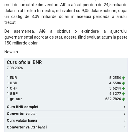
mult de jumatate din venituri. AIG a afisat pierderi de 24,5 miliarde
dolari in al treilea trimestru, echivalent cu 9,05 dolari/actiune, dupa
un castig de 3,09 miliarde dolari in aceeasi perioada a anului
trecut.
De asemenea, AIG a obtinut o extindere a ajutorului
guvernamental acordat de stat, acesta fiind evaluat acum la peste
150 miliarde dolari.
NewsIn
Curs oficial BNR
7.08.2026
1 EUR
5.2554
1 USD
4.5584
1 CHF
5.6244
1 GBP
6.1277
1 gr. aur
632.7824
Curs BNR complet
Convertor valutar
Curs valutar banci
Convertor valutar bănci