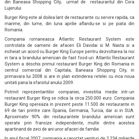
din Baneasa Shopping City, urmat de restaurantul din Cora
Lujerului.
Burger King este al doilea lant de restaurante cu servire rapida, ca
marime, din lume, din luna aprilie aflandu-se si pe piata din
Romania.
Compania romaneasca Atlantic Restaurant System este
controlata de oamenii de afaceri Eli Davidai si M. Nasta si a
incheiat un acord cu Burger King Europe pentru dezvoltarea la noi
in tara a brandului american de fast food-uri. Atlantic Restaurant
System a deschis primul restaurant Burger King din Romania in
centrul comercial din Capitala, Baneasa Shopping City, in
primavara lui 2008 si are in plan extinderea retelei cu inca noua
unitati pana la sfarsitul anului 2009.
Potrivit reprezentantilor companiei, investitia medie intr-un
restaurant Burger King se ridica la circa 250.000 euro. Compania
Burger King opereaza in prezent peste 11.500 de restaurante in
69 de tari printre care Spania, Germania, Turcia, dar si in SUA.
Aproximativ 90% din restaurantele brandului american sunt
operate prin francize independente, multe dintre acestea
apartinand de zeci de ani unor afaceri de familie.
In anul fiscal 2007, compania a raportat venituri de 2,234 miliarde