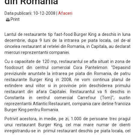
din Romania
Data publicarii: 10-12-2008 |
Afaceri
Print
Lantul de restaurante tip fast-food Burger King a deschis in luna
decembrie, dupa 9 luni de la intrarea pe piata locala, cel de-al
cincelea restaurant al retelei din Romania, in Capitala, au declarat
miercuri reprezentantii companiei.
Cu o capacitate de 120 mp, restaurantul se afla situat in zona de
foodcourt din centrul comercial Cora Pantelimon. "Depasind
previziunile anuntate la intrarea pe piata din Romania, de patru
restaurante Burger King in 2008, ne vom continua planul de
extindere anul viitor si in provincie prin deschiderea primului
restaurant din afara Capitalei. Restaurantul va fi deschis in
Constanta in centrul comercial Carrefour (Tom)", sustin
reprezentantii Atlantic Restaurant, compania care detine franciza
Burger King pentru Romania.
Potrivit acestora, in medie, pe zi, 1.000 de persoane trec pragul
unui restaurant Burger King, cel mai mare numar de clienti
inregistrandu-se in primul restaurant deschis pe piata locala, cel