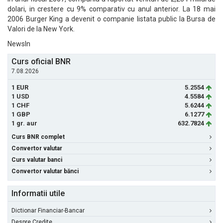
dolari, in crestere cu 9% comparativ cu anul anterior. La 18 mai
2006 Burger King a devenit o companie listata public la Bursa de
Valori de la New York.
NewsIn
Curs oficial BNR
7.08.2026
1 EUR
5.2554
1 USD
4.5584
1 CHF
5.6244
1 GBP
6.1277
1 gr. aur
632.7824
Curs BNR complet
Convertor valutar
Curs valutar banci
Convertor valutar bănci
Informatii utile
Dictionar Financiar-Bancar
Despre Credite