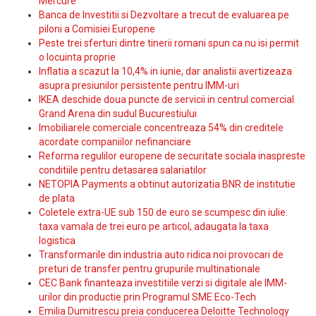
Mercure
Banca de Investitii si Dezvoltare a trecut de evaluarea pe
piloni a Comisiei Europene
Peste trei sferturi dintre tinerii romani spun ca nu isi permit
o locuinta proprie
Inflatia a scazut la 10,4% in iunie, dar analistii avertizeaza
asupra presiunilor persistente pentru IMM-uri
IKEA deschide doua puncte de servicii in centrul comercial
Grand Arena din sudul Bucurestiului
Imobiliarele comerciale concentreaza 54% din creditele
acordate companiilor nefinanciare
Reforma regulilor europene de securitate sociala inaspreste
conditiile pentru detasarea salariatilor
NETOPIA Payments a obtinut autorizatia BNR de institutie
de plata
Coletele extra-UE sub 150 de euro se scumpesc din iulie:
taxa vamala de trei euro pe articol, adaugata la taxa
logistica
Transformarile din industria auto ridica noi provocari de
preturi de transfer pentru grupurile multinationale
CEC Bank finanteaza investitiile verzi si digitale ale IMM-
urilor din productie prin Programul SME Eco-Tech
Emilia Dumitrescu preia conducerea Deloitte Technology