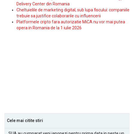
Delivery Center din Romania
Cheltuielile de marketing digital, sub lupa fiscului: companiile
trebuie sa justifice colaborarile cu influencerii
Platformele cripto fara autorizatie MiCA nu vor mai putea
opera in Romania de la 1 iulie 2026
Cele mai citite stiri
SUA au cumparat yeni japonezi pentru prima data in peste un