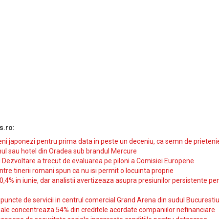
s.ro:
i japonezi pentru prima data in peste un deceniu, ca semn de prieteni
ul sau hotel din Oradea sub brandul Mercure
si Dezvoltare a trecut de evaluarea pe piloni a Comisiei Europene
intre tinerii romani spun ca nu isi permit o locuinta proprie
10,4% in iunie, dar analistii avertizeaza asupra presiunilor persistente pe
uncte de servicii in centrul comercial Grand Arena din sudul Bucurestiu
iale concentreaza 54% din creditele acordate companiilor nefinanciare