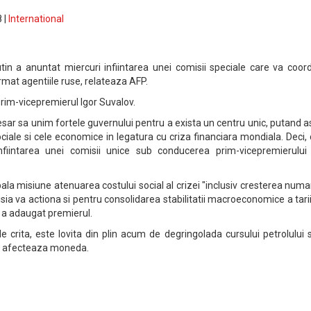
 |
International
tin a anuntat miercuri infiintarea unei comisii speciale care va coor
rmat agentiile ruse, relateaza AFP.
rim-vicepremierul Igor Suvalov.
sar sa unim fortele guvernului pentru a exista un centru unic, putand a
iale si cele economice in legatura cu criza financiara mondiala. Deci,
nfiintarea unei comisii unice sub conducerea prim-vicepremierului 
ala misiune atenuarea costului social al crizei "inclusiv cresterea numa
sia va actiona si pentru consolidarea stabilitatii macroeconomice a tarii
r, a adaugat premierul.
e crita, este lovita din plin acum de degringolada cursului petrolului 
 ii afecteaza moneda.