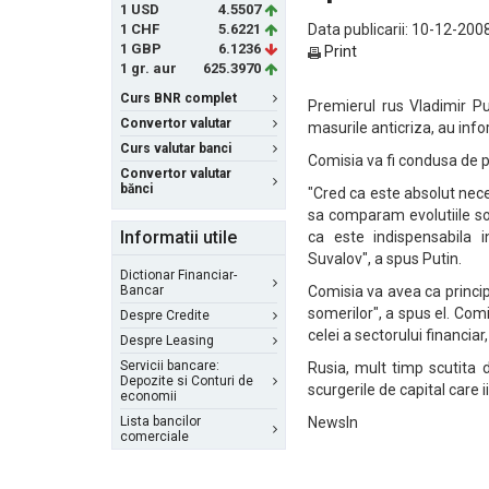
1 USD
4.5507
1 CHF
5.6221
Data publicarii: 10-12-2008
1 GBP
6.1236
Print
1 gr. aur
625.3970
Curs BNR complet
Premierul rus Vladimir Pu
Convertor valutar
masurile anticriza, au info
Curs valutar banci
Comisia va fi condusa de p
Convertor valutar
bănci
"Cred ca este absolut nece
sa comparam evolutiile soc
Informatii utile
ca este indispensabila i
Suvalov", a spus Putin.
Dictionar Financiar-
Bancar
Comisia va avea ca princip
somerilor", a spus el. Comi
Despre Credite
celei a sectorului financia
Despre Leasing
Servicii bancare:
Rusia, mult timp scutita d
Depozite si Conturi de
scurgerile de capital care
economii
Lista bancilor
NewsIn
comerciale