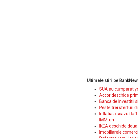
Ultimele stiri pe BankNew
SUA au cumparat yen
Accor deschide prim
Banca de Investitii 
Peste trei sferturi d
Inflatia a scazut la 
IMM-uri
IKEA deschide doua p
Imobiliarele comerc