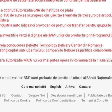
uropene de securitate sociala inaspreste conditiile pentru detasarea
obtinut autorizatia BNR de institutie de plata
b 150 de euro se scumpesc din iulie: taxa vamala de trei euro pe articol,
istica
ndustria auto ridica noi provocari de preturi de transfer pentru grupurile
investitiile verzi si digitale ale IMM-urilor din productie prin Programul
reia conducerea Deloitte Technology Delivery Center din Romania
ting digital, sub lupa fiscului: companiile trebuie sa justifice colaborarile
ara autorizatie MiCA nu vor mai putea opera in Romania de la 1 iulie 20
 cursul valutar BNR sunt preluate de pe site-ul oficial al Băncii Național
Cele mai noi stiri
English
Arhiva
Cautare
s.ro
Contact
Despre Noi
Dezabonare notificari
Publicitate pe 
Politica de Cookie
Politica de Confidentialitate
Termeni si Conditii