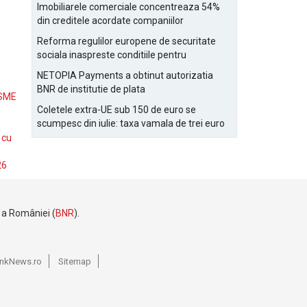
Bucurestiului
Imobiliarele comerciale concentreaza 54%
din creditele acordate companiilor
nefinanciare
Reforma regulilor europene de securitate
sociala inaspreste conditiile pentru
detasarea salariatilor
NETOPIA Payments a obtinut autorizatia
BNR de institutie de plata
 SME
Coletele extra-UE sub 150 de euro se
scumpesc din iulie: taxa vamala de trei euro
pe articol, adaugata la taxa logistica
 cu
26
e a României (
BNR
).
BankNews.ro
Sitemap