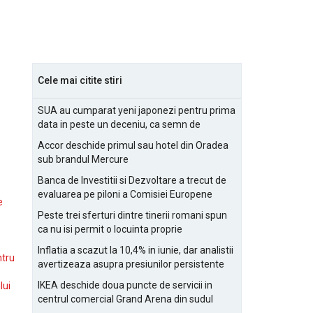
Cele mai citite stiri
SUA au cumparat yeni japonezi pentru prima
data in peste un deceniu, ca semn de
prietenie
Accor deschide primul sau hotel din Oradea
sub brandul Mercure
Banca de Investitii si Dezvoltare a trecut de
evaluarea pe piloni a Comisiei Europene
e
Peste trei sferturi dintre tinerii romani spun
ca nu isi permit o locuinta proprie
Inflatia a scazut la 10,4% in iunie, dar analistii
ntru
avertizeaza asupra presiunilor persistente
pentru IMM-uri
IKEA deschide doua puncte de servicii in
lui
centrul comercial Grand Arena din sudul