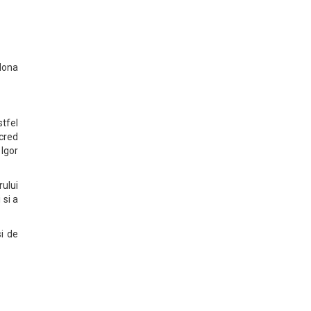
dona
stfel
 cred
Igor
rului
 si a
si de