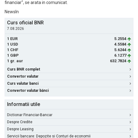
financiar", se arata in comunicat.
NewsIn
Curs oficial BNR
7.08.2026
1 EUR
5.2554
1 USD
4.5584
1 CHF
5.6244
1 GBP
6.1277
1 gr. aur
632.7824
Curs BNR complet
Convertor valutar
Curs valutar banci
Convertor valutar bănci
Informatii utile
Dictionar Financiar-Bancar
Despre Credite
Despre Leasing
Servicii bancare: Depozite si Conturi de economii