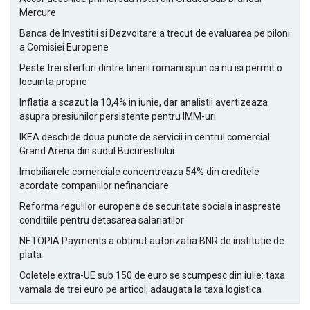
Mercure
Banca de Investitii si Dezvoltare a trecut de evaluarea pe piloni
a Comisiei Europene
Peste trei sferturi dintre tinerii romani spun ca nu isi permit o
locuinta proprie
Inflatia a scazut la 10,4% in iunie, dar analistii avertizeaza
asupra presiunilor persistente pentru IMM-uri
IKEA deschide doua puncte de servicii in centrul comercial
Grand Arena din sudul Bucurestiului
Imobiliarele comerciale concentreaza 54% din creditele
acordate companiilor nefinanciare
Reforma regulilor europene de securitate sociala inaspreste
conditiile pentru detasarea salariatilor
NETOPIA Payments a obtinut autorizatia BNR de institutie de
plata
Coletele extra-UE sub 150 de euro se scumpesc din iulie: taxa
vamala de trei euro pe articol, adaugata la taxa logistica