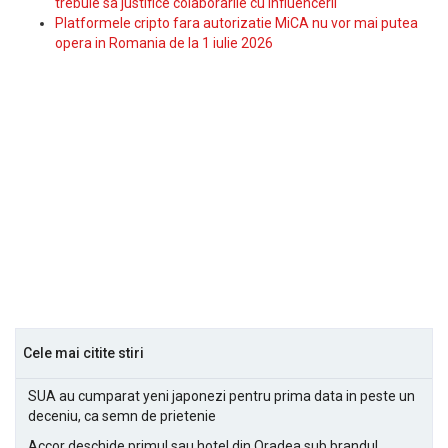
trebuie sa justifice colaborarile cu influencerii
Platformele cripto fara autorizatie MiCA nu vor mai putea
opera in Romania de la 1 iulie 2026
Cele mai citite stiri
SUA au cumparat yeni japonezi pentru prima data in peste un
deceniu, ca semn de prietenie
Accor deschide primul sau hotel din Oradea sub brandul