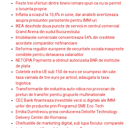
Peste trei sferturi dintre tinerii romani spun ca nu isi permit
o locuinta proprie
Inflatia a scazut la 10,4% in iunie, dar analistii avertizeaza
asupra presiunilor persistente pentru IMM-uri
IKEA deschide doua puncte de servicii in centrul comercial
Grand Arena din sudul Bucurestiului
Imobiliarele comerciale concentreaza 54% din creditele
acordate companiilor nefinanciare
Reforma regulilor europene de securitate sociala inaspreste
conditiile pentru detasarea salariatilor
NETOPIA Payments a obtinut autorizatia BNR de institutie
de plata
Coletele extra-UE sub 150 de euro se scumpesc din iulie:
taxa vamala de trei euro pe articol, adaugata la taxa
logistica
Transformarile din industria auto ridica noi provocari de
preturi de transfer pentru grupurile multinationale
CEC Bank finanteaza investitiile verzi si digitale ale IMM-
urilor din productie prin Programul SME Eco-Tech
Emilia Dumitrescu preia conducerea Deloitte Technology
Delivery Center din Romania
Cheltuielile de marketing digital, sub lupa fiscului: companiile