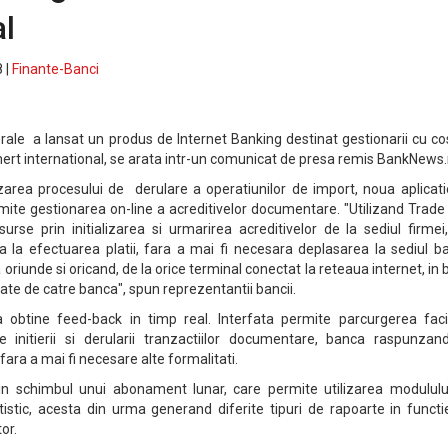
al
 |
Finante-Banci
le a lansat un produs de Internet Banking destinat gestionarii cu cos
mert international, se arata intr-un comunicat de presa remis BankNews.
area procesului de derulare a operatiunilor de import, noua aplicati
ite gestionarea on-line a acreditivelor documentare. "Utilizand Trade
esurse prin initializarea si urmarirea acreditivelor de la sediul firmei
 la efectuarea platii, fara a mai fi necesara deplasarea la sediul ba
 oriunde si oricand, de la orice terminal conectat la reteaua internet, in
cate de catre banca", spun reprezentantii bancii.
 a obtine feed-back in timp real. Interfata permite parcurgerea faci
ce initierii si derularii tranzactiilor documentare, banca raspunzan
, fara a mai fi necesare alte formalitati.
a in schimbul unui abonament lunar, care permite utilizarea modululu
tistic, acesta din urma generand diferite tipuri de rapoarte in funct
tor.