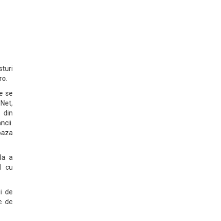
turi
ro.
e se
 Net,
, din
ncii.
 baza
la a
d cu
i de
ie de