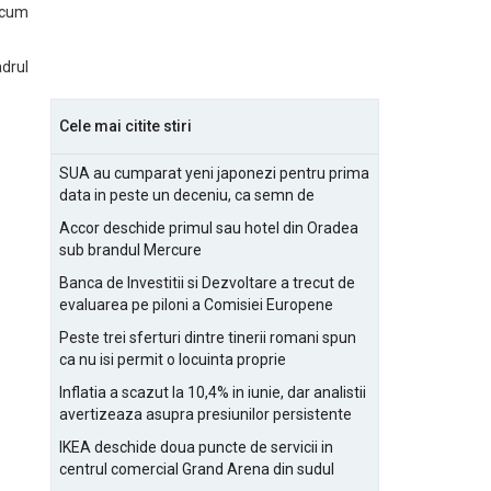
recum
adrul
Cele mai citite stiri
SUA au cumparat yeni japonezi pentru prima
data in peste un deceniu, ca semn de
prietenie
Accor deschide primul sau hotel din Oradea
sub brandul Mercure
Banca de Investitii si Dezvoltare a trecut de
evaluarea pe piloni a Comisiei Europene
Peste trei sferturi dintre tinerii romani spun
ca nu isi permit o locuinta proprie
Inflatia a scazut la 10,4% in iunie, dar analistii
avertizeaza asupra presiunilor persistente
pentru IMM-uri
IKEA deschide doua puncte de servicii in
centrul comercial Grand Arena din sudul