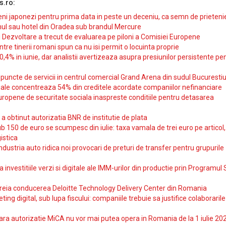
s.ro:
i japonezi pentru prima data in peste un deceniu, ca semn de prieteni
ul sau hotel din Oradea sub brandul Mercure
si Dezvoltare a trecut de evaluarea pe piloni a Comisiei Europene
intre tinerii romani spun ca nu isi permit o locuinta proprie
10,4% in iunie, dar analistii avertizeaza asupra presiunilor persistente pe
uncte de servicii in centrul comercial Grand Arena din sudul Bucurestiu
iale concentreaza 54% din creditele acordate companiilor nefinanciare
uropene de securitate sociala inaspreste conditiile pentru detasarea
obtinut autorizatia BNR de institutie de plata
b 150 de euro se scumpesc din iulie: taxa vamala de trei euro pe articol,
istica
ndustria auto ridica noi provocari de preturi de transfer pentru grupurile
investitiile verzi si digitale ale IMM-urilor din productie prin Programul
reia conducerea Deloitte Technology Delivery Center din Romania
ting digital, sub lupa fiscului: companiile trebuie sa justifice colaborarile
ara autorizatie MiCA nu vor mai putea opera in Romania de la 1 iulie 20