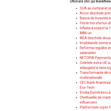
Ultimele stiri pe BankNew
SUA au cumparat yen
Accor deschide prim
Banca de Investitii 
Peste trei sferturi d
Inflatia a scazut la 
IMM-uri
IKEA deschide doua p
Imobiliarele comerc
Reforma regulilor e
salariatilor
NETOPIA Payments a 
Coletele extra-UE su
adaugata la taxa log
Transformarile din i
multinationale
CEC Bank finanteaza 
Eco-Tech
Emilia Dumitrescu p
Cheltuielile de marke
influencerii
Platformele cripto f