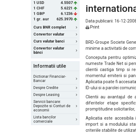
1 USD
4.5507
internation
1 CHF
5.6221
1 GBP
6.1236
1 gr. aur
625.3970
Data publicarii: 16-12-2008
Print
Curs BNR complet
Convertor valutar
Curs valutar banci
BRD-Groupe Societe Genera
minime a activitatii de co
Convertor valutar
bănci
Conceputa pentru optimiz
numeste Trade Net si perm
Informatii utile
clientii castiga timp si r
momentul emiterii si pana
Dictionar Financiar-
Bancar
Aplicatia poate fi accesata
ID-ului si a parolei comuni
Despre Credite
Despre Leasing
Clientii au avantajul de
Servicii bancare:
diferitelor etape specifi
Depozite si Conturi de
promptitudine solicitarilor
economii
Lista bancilor
Aplicatia este accesibil
comerciale
import si a modulului sta
criteriile stabilite de utiliza