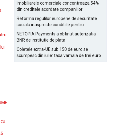
Bucurestiului
Imobiliarele comerciale concentreaza 54%
din creditele acordate companiilor
e
nefinanciare
Reforma regulilor europene de securitate
sociala inaspreste conditiile pentru
detasarea salariatilor
NETOPIA Payments a obtinut autorizatia
ntru
BNR de institutie de plata
lui
Coletele extra-UE sub 150 de euro se
scumpesc din iulie: taxa vamala de trei euro
pe articol, adaugata la taxa logistica
 SME
 cu
26