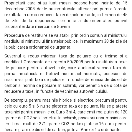
Proprietarii care si-au luat masini second-hand inainte de 15
decembrie 2008, dar le-au inmatriculat ulterior, pot primi diferenta
rezultata in urma reducerii taxei de poluare auto, in termen de 45
de zile de la depunerea cererii si a documentatiei, potrivit
ordonantei date miercuri de Guvern.
Procedura de restituire se va stabili prin ordin comun al ministrului
mediului si ministrului finantelor publice, in maximum 30 de zile de
la publicarea ordonantei de urgenta.
Guvernul a redus miercuri taxa de poluare cu o treime si a
modificat Ordonanta de urgenta 50/2008 pentru instituirea taxei
de poluare pentru autovehicule, care a inlocuit vechea taxa de
prima inmatriculare. Potrivit noului act normativ, posesorii de
masini vor plati taxa de poluare in functie de emisia de dioxid de
carbon si norma de poluare. In schimb, vor beneficia de o cota de
reducere a taxei, in functie de vechimea autovehiculului.
De exemplu, pentru masinile hibride si electrice, precum si pentru
cele cu euro 5 si 6 nu se plateste taxa de poluare. Nu se plateste
taxa nici pentru masinile cu Euro 3 si 4, care emit mai putin de 120
grame de CO2 pe kilometru. In schimb, posesorii unor masini care
emit mai mult de 271 grame CO2 pe km platesc 16 euro pentru
fiecare gram de dioxid de carbon, potrivit Anexei 1 a ordonantei.