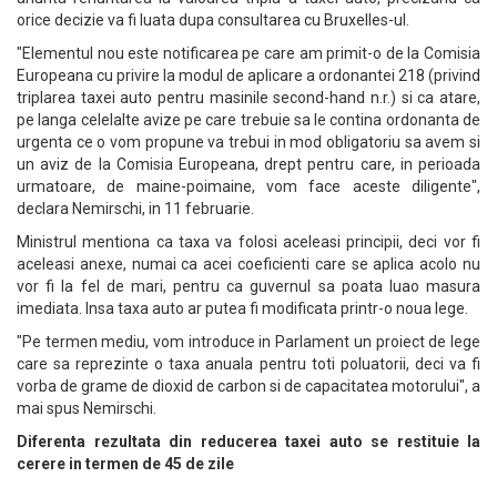
orice decizie va fi luata dupa consultarea cu Bruxelles-ul.
"Elementul nou este notificarea pe care am primit-o de la Comisia
Europeana cu privire la modul de aplicare a ordonantei 218 (privind
triplarea taxei auto pentru masinile second-hand n.r.) si ca atare,
pe langa celelalte avize pe care trebuie sa le contina ordonanta de
urgenta ce o vom propune va trebui in mod obligatoriu sa avem si
un aviz de la Comisia Europeana, drept pentru care, in perioada
urmatoare, de maine-poimaine, vom face aceste diligente",
declara Nemirschi, in 11 februarie.
Ministrul mentiona ca taxa va folosi aceleasi principii, deci vor fi
aceleasi anexe, numai ca acei coeficienti care se aplica acolo nu
vor fi la fel de mari, pentru ca guvernul sa poata luao masura
imediata. Insa taxa auto ar putea fi modificata printr-o noua lege.
"Pe termen mediu, vom introduce in Parlament un proiect de lege
care sa reprezinte o taxa anuala pentru toti poluatorii, deci va fi
vorba de grame de dioxid de carbon si de capacitatea motorului", a
mai spus Nemirschi.
Diferenta rezultata din reducerea taxei auto se restituie la
cerere in termen de 45 de zile