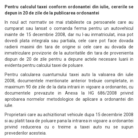
Pentru calculul taxei conform ordonantei din iulie, cererile se
depun in 20 de zile de la publicarea ordonantei
In noul act normativ se mai stabileste ca persoanele care au
cumparat sau lansat o comanda ferma pentru un autovehicul
inainte de 15 decembrie 2008, dar nu l-au inmatriculat, insa pot
dovedi plata integrala sau partiala, cele care pot face dovada
radierii masinii din tara de origine si cele care au dovada de
inmatriculare provizorie de la autoritatile din tara de provenienta
dispun de 20 de zile pentru a depune actele necesare luarii in
evidenta pentru calcului taxei de poluare.
Pentru calcularea cuantumului taxei auto la valoarea din iulie
2008, documentele mentionate anterior trebuie completate, in
maximum 90 de zile de la data intrarii in vigoare a ordonantei, cu
documentele prevazute in Anexa la HG 686/2008 privind
aprobarea normelor metodologice de aplicare a ordonantei din
iulie.
Proprietarii care au achizitionat vehicule dupa 15 decembrie 2008
si au platit taxa de poluare pana la intrarea in vigoare a ordonantei
privind reducerea cu o treime a taxei auto nu se supun
prevederilor acesteia.