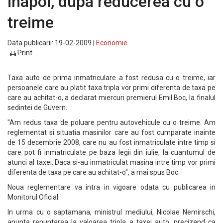
inapoi, dupa reducerea cu o
treime
Data publicarii: 19-02-2009 |
Economie
Print
Taxa auto de prima inmatriculare a fost redusa cu o treime, iar
persoanele care au platit taxa tripla vor primi diferenta de taxa pe
care au achitat-o, a declarat miercuri premierul Emil Boc, la finalul
sedintei de Guvern.
"Am redus taxa de poluare pentru autovehicule cu o treime. Am
reglementat si situatia masinilor care au fost cumparate inainte
de 15 decembrie 2008, care nu au fost inmatriculate intre timp si
care pot fi inmatriculate pe baza legii din iulie, la cuantumul de
atunci al taxei. Daca si-au inmatriculat masina intre timp vor primi
diferenta de taxa pe care au achitat-o", a mai spus Boc.
Noua reglementare va intra in vigoare odata cu publicarea in
Monitorul Oficial.
In urma cu o saptamana, ministrul mediului, Nicolae Nemirschi,
anunta renuntarea la valoarea tripla a taxei auto, precizand ca