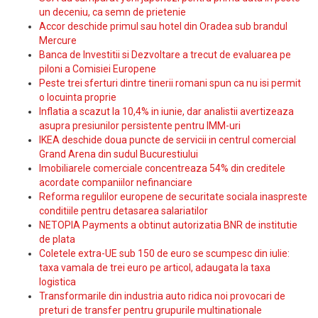
un deceniu, ca semn de prietenie
Accor deschide primul sau hotel din Oradea sub brandul
Mercure
Banca de Investitii si Dezvoltare a trecut de evaluarea pe
piloni a Comisiei Europene
Peste trei sferturi dintre tinerii romani spun ca nu isi permit
o locuinta proprie
Inflatia a scazut la 10,4% in iunie, dar analistii avertizeaza
asupra presiunilor persistente pentru IMM-uri
IKEA deschide doua puncte de servicii in centrul comercial
Grand Arena din sudul Bucurestiului
Imobiliarele comerciale concentreaza 54% din creditele
acordate companiilor nefinanciare
Reforma regulilor europene de securitate sociala inaspreste
conditiile pentru detasarea salariatilor
NETOPIA Payments a obtinut autorizatia BNR de institutie
de plata
Coletele extra-UE sub 150 de euro se scumpesc din iulie:
taxa vamala de trei euro pe articol, adaugata la taxa
logistica
Transformarile din industria auto ridica noi provocari de
preturi de transfer pentru grupurile multinationale