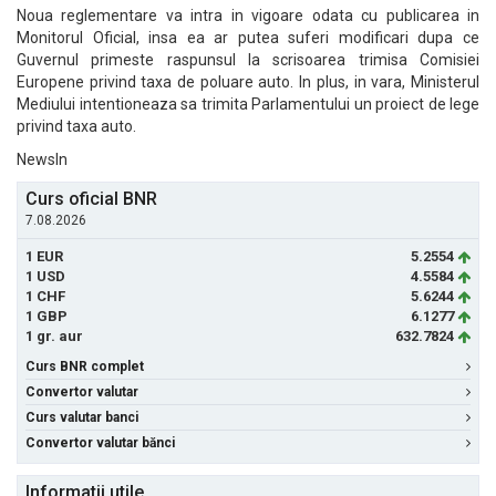
Noua reglementare va intra in vigoare odata cu publicarea in
Monitorul Oficial, insa ea ar putea suferi modificari dupa ce
Guvernul primeste raspunsul la scrisoarea trimisa Comisiei
Europene privind taxa de poluare auto. In plus, in vara, Ministerul
Mediului intentioneaza sa trimita Parlamentului un proiect de lege
privind taxa auto.
NewsIn
Curs oficial BNR
7.08.2026
1 EUR
5.2554
1 USD
4.5584
1 CHF
5.6244
1 GBP
6.1277
1 gr. aur
632.7824
Curs BNR complet
Convertor valutar
Curs valutar banci
Convertor valutar bănci
Informatii utile