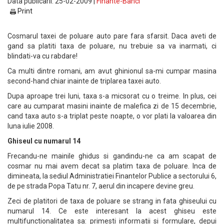
Data publicarii: 25-02-2009 |
Finante-Banci
Print
Cosmarul taxei de poluare auto pare fara sfarsit. Daca aveti de
gand sa platiti taxa de poluare, nu trebuie sa va inarmati, ci
blindati-va cu rabdare!
Ca multi dintre romani, am avut ghinionul sa-mi cumpar masina
second-hand chiar inainte de triplarea taxei auto.
Dupa aproape trei luni, taxa s-a micsorat cu o treime. In plus, cei
care au cumparat masini inainte de malefica zi de 15 decembrie,
cand taxa auto s-a triplat peste noapte, o vor plati la valoarea din
luna iulie 2008.
Ghiseul cu numarul 14
Frecandu-ne mainile ghidus si gandindu-ne ca am scapat de
cosmar nu mai avem decat sa platim taxa de poluare. Inca de
dimineata, la sediul Administratiei Finantelor Publice a sectorului 6,
de pe strada Popa Tatu nr. 7, aerul din incapere devine greu.
Zeci de platitori de taxa de poluare se strang in fata ghiseului cu
numarul 14. Ce este interesant la acest ghiseu este
multifunctionalitatea sa: primesti informatii si formulare, depui