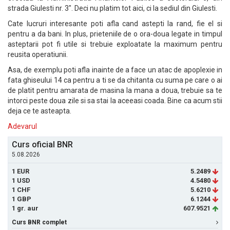
strada Giulesti nr. 3". Deci nu platim tot aici, ci la sediul din Giulesti.
Cate lucruri interesante poti afla cand astepti la rand, fie el si
pentru a da bani. In plus, prieteniile de o ora-doua legate in timpul
asteptarii pot fi utile si trebuie exploatate la maximum pentru
reusita operatiunii.
Asa, de exemplu poti afla inainte de a face un atac de apoplexie in
fata ghiseului 14 ca pentru a ti se da chitanta cu suma pe care o ai
de platit pentru amarata de masina la mana a doua, trebuie sa te
intorci peste doua zile si sa stai la aceeasi coada. Bine ca acum stii
deja ce te asteapta.
Adevarul
Curs oficial BNR
5.08.2026
1 EUR
5.2489
1 USD
4.5480
1 CHF
5.6210
1 GBP
6.1244
1 gr. aur
607.9521
Curs BNR complet