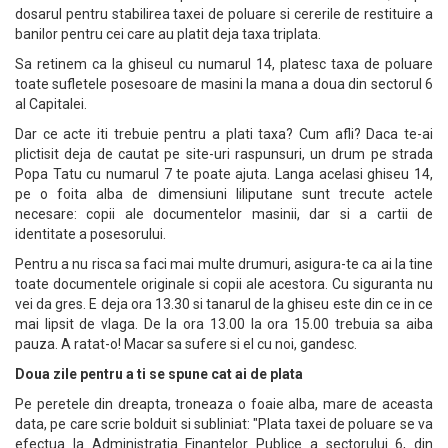
dosarul pentru stabilirea taxei de poluare si cererile de restituire a
banilor pentru cei care au platit deja taxa triplata.
Sa retinem ca la ghiseul cu numarul 14, platesc taxa de poluare
toate sufletele posesoare de masini la mana a doua din sectorul 6
al Capitalei.
Dar ce acte iti trebuie pentru a plati taxa? Cum afli? Daca te-ai
plictisit deja de cautat pe site-uri raspunsuri, un drum pe strada
Popa Tatu cu numarul 7 te poate ajuta. Langa acelasi ghiseu 14,
pe o foita alba de dimensiuni liliputane sunt trecute actele
necesare: copii ale documentelor masinii, dar si a cartii de
identitate a posesorului.
Pentru a nu risca sa faci mai multe drumuri, asigura-te ca ai la tine
toate documentele originale si copii ale acestora. Cu siguranta nu
vei da gres. E deja ora 13.30 si tanarul de la ghiseu este din ce in ce
mai lipsit de vlaga. De la ora 13.00 la ora 15.00 trebuia sa aiba
pauza. A ratat-o! Macar sa sufere si el cu noi, gandesc.
Doua zile pentru a ti se spune cat ai de plata
Pe peretele din dreapta, troneaza o foaie alba, mare de aceasta
data, pe care scrie bolduit si subliniat: "Plata taxei de poluare se va
efectua la Administratia Finantelor Publice a sectorului 6, din