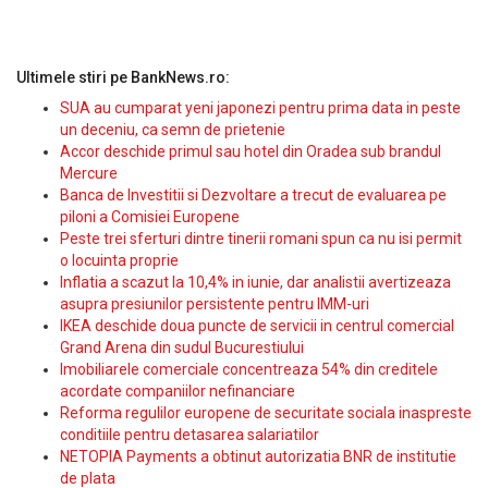
Ultimele stiri pe BankNews.ro:
SUA au cumparat yeni japonezi pentru prima data in peste
un deceniu, ca semn de prietenie
Accor deschide primul sau hotel din Oradea sub brandul
Mercure
Banca de Investitii si Dezvoltare a trecut de evaluarea pe
piloni a Comisiei Europene
Peste trei sferturi dintre tinerii romani spun ca nu isi permit
o locuinta proprie
Inflatia a scazut la 10,4% in iunie, dar analistii avertizeaza
asupra presiunilor persistente pentru IMM-uri
IKEA deschide doua puncte de servicii in centrul comercial
Grand Arena din sudul Bucurestiului
Imobiliarele comerciale concentreaza 54% din creditele
acordate companiilor nefinanciare
Reforma regulilor europene de securitate sociala inaspreste
conditiile pentru detasarea salariatilor
NETOPIA Payments a obtinut autorizatia BNR de institutie
de plata