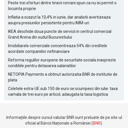
Peste trei sferturi dintre tinerii romani spun ca nu isi permit o
locuinta proprie
Inflatia a scazut la 10,4% in iunie, dar analistii avertizeaza
asupra presiunilor persistente pentru IMM-uri
IKEA deschide doua puncte de servicii in centrul comercial
Grand Arena din sudul Bucurestiului
Imobiliarele comerciale concentreaza 54% din creditele
acordate companiilor nefinanciare
Reforma regulilor europene de securitate sociala inaspreste
conditiile pentru detasarea salariatilor
NETOPIA Payments a obtinut autorizatia BNR de institutie de
plata
Coletele extra-UE sub 150 de euro se scumpesc din iulie: taxa
vamala de trei euro pe articol, adaugata la taxa logistica
Informațiile despre cursul valutar BNR sunt preluate de pe site-ul
oficial al Băncii Naționale a României (
BNR
).