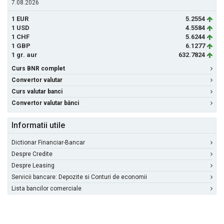
7.08.2026
1 EUR
5.2554
1 USD
4.5584
1 CHF
5.6244
1 GBP
6.1277
1 gr. aur
632.7824
Curs BNR complet
Convertor valutar
Curs valutar banci
Convertor valutar bănci
Informatii utile
Dictionar Financiar-Bancar
Despre Credite
Despre Leasing
Servicii bancare: Depozite si Conturi de economii
Lista bancilor comerciale