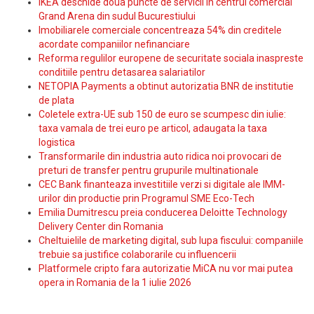
IKEA deschide doua puncte de servicii in centrul comercial
Grand Arena din sudul Bucurestiului
Imobiliarele comerciale concentreaza 54% din creditele
acordate companiilor nefinanciare
Reforma regulilor europene de securitate sociala inaspreste
conditiile pentru detasarea salariatilor
NETOPIA Payments a obtinut autorizatia BNR de institutie
de plata
Coletele extra-UE sub 150 de euro se scumpesc din iulie:
taxa vamala de trei euro pe articol, adaugata la taxa
logistica
Transformarile din industria auto ridica noi provocari de
preturi de transfer pentru grupurile multinationale
CEC Bank finanteaza investitiile verzi si digitale ale IMM-
urilor din productie prin Programul SME Eco-Tech
Emilia Dumitrescu preia conducerea Deloitte Technology
Delivery Center din Romania
Cheltuielile de marketing digital, sub lupa fiscului: companiile
trebuie sa justifice colaborarile cu influencerii
Platformele cripto fara autorizatie MiCA nu vor mai putea
opera in Romania de la 1 iulie 2026