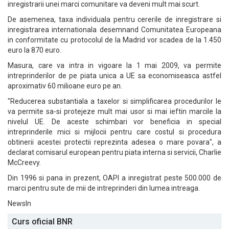
inregistrarii unei marci comunitare va deveni mult mai scurt.
De asemenea, taxa individuala pentru cererile de inregistrare si
inregistrarea internationala desemnand Comunitatea Europeana
in conformitate cu protocolul de la Madrid vor scadea de la 1.450
euro la 870 euro.
Masura, care va intra in vigoare la 1 mai 2009, va permite
intreprinderilor de pe piata unica a UE sa economiseasca astfel
aproximativ 60 milioane euro pe an.
"Reducerea substantiala a taxelor si simplificarea procedurilor le
va permite sa-si protejeze mult mai usor si mai ieftin marcile la
nivelul UE. De aceste schimbari vor beneficia in special
intreprinderile mici si mijlocii pentru care costul si procedura
obtinerii acestei protectii reprezinta adesea o mare povara", a
declarat comisarul european pentru piata interna si servicii, Charlie
McCreevy.
Din 1996 si pana in prezent, OAPI a inregistrat peste 500.000 de
marci pentru sute de mii de intreprinderi din lumea intreaga.
NewsIn
Curs oficial BNR