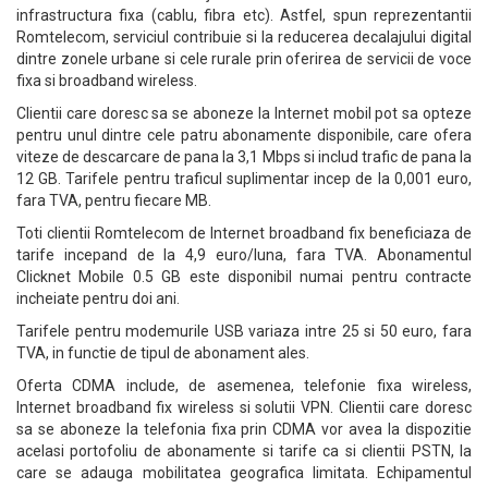
infrastructura fixa (cablu, fibra etc). Astfel, spun reprezentantii
Romtelecom, serviciul contribuie si la reducerea decalajului digital
dintre zonele urbane si cele rurale prin oferirea de servicii de voce
fixa si broadband wireless.
Clientii care doresc sa se aboneze la Internet mobil pot sa opteze
pentru unul dintre cele patru abonamente disponibile, care ofera
viteze de descarcare de pana la 3,1 Mbps si includ trafic de pana la
12 GB. Tarifele pentru traficul suplimentar incep de la 0,001 euro,
fara TVA, pentru fiecare MB.
Toti clientii Romtelecom de Internet broadband fix beneficiaza de
tarife incepand de la 4,9 euro/luna, fara TVA. Abonamentul
Clicknet Mobile 0.5 GB este disponibil numai pentru contracte
incheiate pentru doi ani.
Tarifele pentru modemurile USB variaza intre 25 si 50 euro, fara
TVA, in functie de tipul de abonament ales.
Oferta CDMA include, de asemenea, telefonie fixa wireless,
Internet broadband fix wireless si solutii VPN. Clientii care doresc
sa se aboneze la telefonia fixa prin CDMA vor avea la dispozitie
acelasi portofoliu de abonamente si tarife ca si clientii PSTN, la
care se adauga mobilitatea geografica limitata. Echipamentul