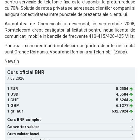
pentru serviciile de telefonie fixa este disponibil la preturi reduse
cu 70%. Solutia de retea privata se adreseaza clientilor companii si
asigura conectivitatea intre punctele de prezenta ale clientului.
Autoritatea de Comunicatii a desemnat, in septembrie 2008,
Romtelecom drept castigator al licitatiei pentru noua licenta de
comunicatii mobile in benzile de frecvente 410-415/420-425 MHz.
Principalii concurenti ai Romtelecom pe partea de internet mobil
sunt Orange Romania, Vodafone Romania si Telemobil (Zapp).
NewsIn
Curs oficial BNR
7.08.2026
1 EUR
5.2554
1 USD
4.5584
1 CHF
5.6244
1 GBP
6.1277
1 gr. aur
632.7824
Curs BNR complet
Convertor valutar
Curs valutar banci