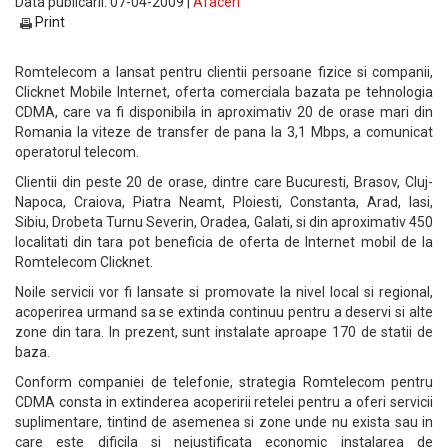
Data publicarii: 07-04-2009 |
Afaceri
Print
Romtelecom a lansat pentru clientii persoane fizice si companii,
Clicknet Mobile Internet, oferta comerciala bazata pe tehnologia
CDMA, care va fi disponibila in aproximativ 20 de orase mari din
Romania la viteze de transfer de pana la 3,1 Mbps, a comunicat
operatorul telecom.
Clientii din peste 20 de orase, dintre care Bucuresti, Brasov, Cluj-
Napoca, Craiova, Piatra Neamt, Ploiesti, Constanta, Arad, Iasi,
Sibiu, Drobeta Turnu Severin, Oradea, Galati, si din aproximativ 450
localitati din tara pot beneficia de oferta de Internet mobil de la
Romtelecom Clicknet.
Noile servicii vor fi lansate si promovate la nivel local si regional,
acoperirea urmand sa se extinda continuu pentru a deservi si alte
zone din tara. In prezent, sunt instalate aproape 170 de statii de
baza.
Conform companiei de telefonie, strategia Romtelecom pentru
CDMA consta in extinderea acoperirii retelei pentru a oferi servicii
suplimentare, tintind de asemenea si zone unde nu exista sau in
care este dificila si nejustificata economic instalarea de