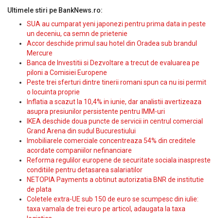
Ultimele stiri pe BankNews.ro:
SUA au cumparat yeni japonezi pentru prima data in peste
un deceniu, ca semn de prietenie
Accor deschide primul sau hotel din Oradea sub brandul
Mercure
Banca de Investitii si Dezvoltare a trecut de evaluarea pe
piloni a Comisiei Europene
Peste trei sferturi dintre tinerii romani spun ca nu isi permit
o locuinta proprie
Inflatia a scazut la 10,4% in iunie, dar analistii avertizeaza
asupra presiunilor persistente pentru IMM-uri
IKEA deschide doua puncte de servicii in centrul comercial
Grand Arena din sudul Bucurestiului
Imobiliarele comerciale concentreaza 54% din creditele
acordate companiilor nefinanciare
Reforma regulilor europene de securitate sociala inaspreste
conditiile pentru detasarea salariatilor
NETOPIA Payments a obtinut autorizatia BNR de institutie
de plata
Coletele extra-UE sub 150 de euro se scumpesc din iulie:
taxa vamala de trei euro pe articol, adaugata la taxa