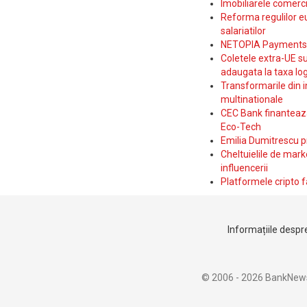
Imobiliarele comerc
Reforma regulilor e
salariatilor
NETOPIA Payments a 
Coletele extra-UE su
adaugata la taxa log
Transformarile din i
multinationale
CEC Bank finanteaza 
Eco-Tech
Emilia Dumitrescu p
Cheltuielile de marke
influencerii
Platformele cripto f
Informațiile despre
© 2006 - 2026 BankNew