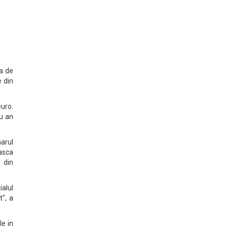
ta de
e din
euro.
gu an
arul
easca
e din
ialul
t", a
le in