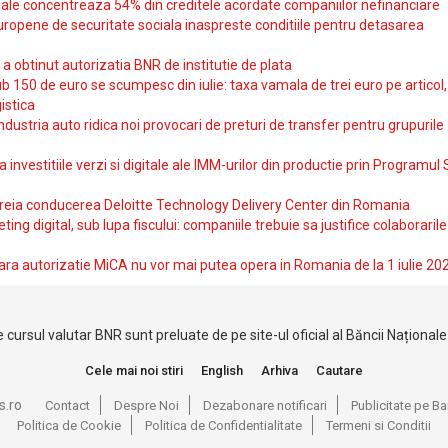
iale concentreaza 54% din creditele acordate companiilor nefinanciare
uropene de securitate sociala inaspreste conditiile pentru detasarea
obtinut autorizatia BNR de institutie de plata
b 150 de euro se scumpesc din iulie: taxa vamala de trei euro pe articol,
istica
ndustria auto ridica noi provocari de preturi de transfer pentru grupurile
investitiile verzi si digitale ale IMM-urilor din productie prin Programul
reia conducerea Deloitte Technology Delivery Center din Romania
ting digital, sub lupa fiscului: companiile trebuie sa justifice colaborarile
ara autorizatie MiCA nu vor mai putea opera in Romania de la 1 iulie 20
 cursul valutar BNR sunt preluate de pe site-ul oficial al Băncii Național
Cele mai noi stiri
English
Arhiva
Cautare
s.ro
Contact
Despre Noi
Dezabonare notificari
Publicitate pe 
Politica de Cookie
Politica de Confidentialitate
Termeni si Conditii