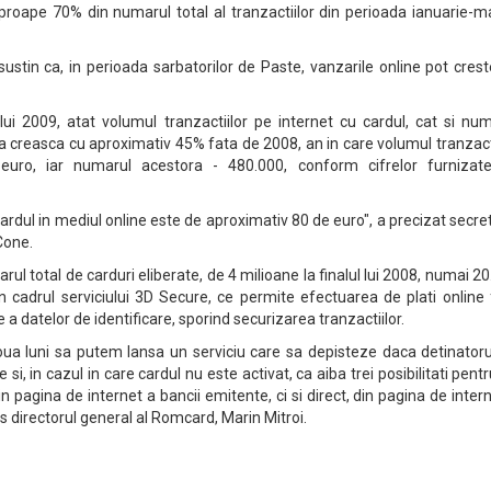
aproape 70% din numarul total al tranzactiilor din perioada ianuarie-m
sustin ca, in perioada sarbatorilor de Paste, vanzarile online pot cres
 lui 2009, atat volumul tranzactiilor pe internet cu cardul, cat si nu
a creasca cu aproximativ 45% fata de 2008, an in care volumul tranzact
uro, iar numarul acestora - 480.000, conform cifrelor furnizat
cardul in mediul online este de aproximativ 80 de euro", a precizat secre
Cone.
ul total de carduri eliberate, de 4 milioane la finalul lui 2008, numai 2
in cadrul serviciului 3D Secure, ce permite efectuarea de plati online
e a datelor de identificare, sporind securizarea tranzactiilor.
ua luni sa putem lansa un serviciu care sa depisteze daca detinatoru
si, in cazul in care cardul nu este activat, ca aiba trei posibilitati pentr
in pagina de internet a bancii emitente, ci si direct, din pagina de inter
s directorul general al Romcard, Marin Mitroi.