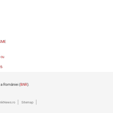
 SME
 cu
26
e a României (
BNR
).
BankNews.ro
Sitemap