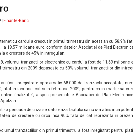
ro
 |
Finante-Banci
nternet cu cardul a crescut in primul trimestru din acest an cu 58,9% fa
, la 18,57 milioane euro, conform datelor Asociatiei de Plati Electronic
la o crestere de 45% in intregul an.
08, volumul tranzactiilor electronice cu cardul a fost de 11,69 milioane 
mul trimestru din 2009 depaseste cu 50% volumul tranzactiilor din intre
au fost inregistrate aproximativ 68.000 de tranzactii acceptate, num
, atat in ianuarie, cat si in februarie 2009, pentru ca in martie sa cr
online finalizate", a spus presedintele Asociatiei de Plati Electronic
 Apolzan.
ntr-o perioada de criza se datoreaza faptului ca nu s-a atins inca potent
litatea de crestere cu circa inca 90% fata de cat reprezinta in prezen
olumul tranzactiilor din primul trimestru a fost inregistrat pentru plati