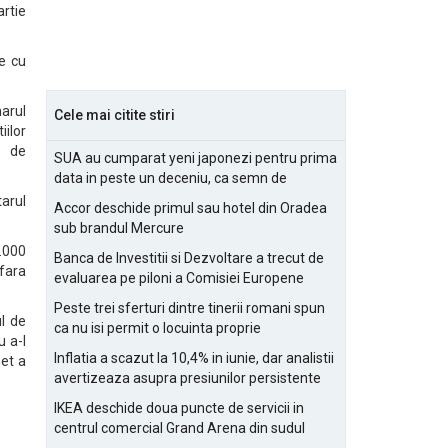
artie
te cu
marul
Cele mai citite stiri
iilor
e de
SUA au cumparat yeni japonezi pentru prima
data in peste un deceniu, ca semn de
prietenie
tarul
Accor deschide primul sau hotel din Oradea
sub brandul Mercure
0.000
Banca de Investitii si Dezvoltare a trecut de
 fara
evaluarea pe piloni a Comisiei Europene
Peste trei sferturi dintre tinerii romani spun
l de
ca nu isi permit o locuinta proprie
u a-l
Inflatia a scazut la 10,4% in iunie, dar analistii
net a
avertizeaza asupra presiunilor persistente
pentru IMM-uri
IKEA deschide doua puncte de servicii in
centrul comercial Grand Arena din sudul