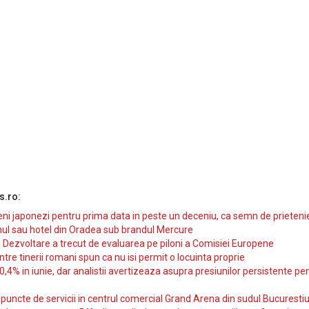
s.ro:
i japonezi pentru prima data in peste un deceniu, ca semn de prieteni
ul sau hotel din Oradea sub brandul Mercure
si Dezvoltare a trecut de evaluarea pe piloni a Comisiei Europene
intre tinerii romani spun ca nu isi permit o locuinta proprie
10,4% in iunie, dar analistii avertizeaza asupra presiunilor persistente pe
uncte de servicii in centrul comercial Grand Arena din sudul Bucurestiu