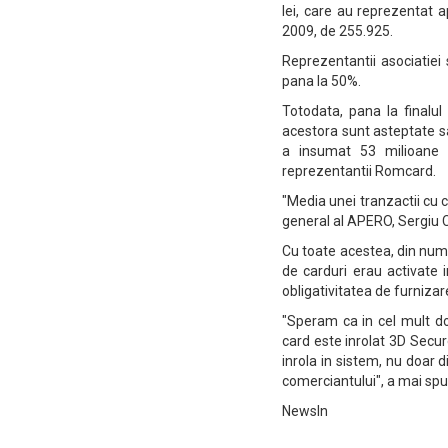
lei, care au reprezentat 
2009, de 255.925.
Reprezentantii asociatiei 
pana la 50%.
Totodata, pana la finalul
acestora sunt asteptate s
a insumat 53 milioane e
reprezentantii Romcard.
"Media unei tranzactii cu 
general al APERO, Sergiu 
Cu toate acestea, din numar
de carduri erau activate 
obligativitatea de furnizar
"Speram ca in cel mult do
card este inrolat 3D Secure 
inrola in sistem, nu doar d
comerciantului", a mai spu
NewsIn