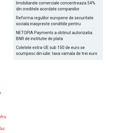
Bucurestiului
Imobiliarele comerciale concentreaza 54%
din creditele acordate companiilor
nefinanciare
Reforma regulilor europene de securitate
sociala inaspreste conditiile pentru
detasarea salariatilor
NETOPIA Payments a obtinut autorizatia
BNR de institutie de plata
Coletele extra-UE sub 150 de euro se
scumpesc din iulie: taxa vamala de trei euro
pe articol, adaugata la taxa logistica
e
ntru
lui