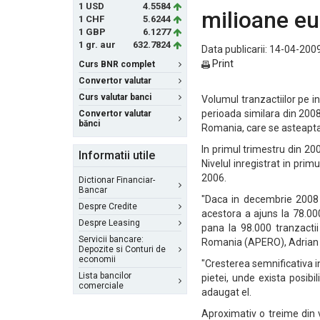
1 USD
4.5584
milioane eu
1 CHF
5.6244
1 GBP
6.1277
1 gr. aur
632.7824
Data publicarii: 14-04-2009
Print
Curs BNR complet
Convertor valutar
Curs valutar banci
Volumul tranzactiilor pe i
perioada similara din 2008
Convertor valutar
bănci
Romania, care se asteapta 
In primul trimestru din 20
Informatii utile
Nivelul inregistrat in pri
2006.
Dictionar Financiar-
Bancar
"Daca in decembrie 2008 
Despre Credite
acestora a ajuns la 78.000
Despre Leasing
pana la 98.000 tranzactii 
Servicii bancare:
Romania (APERO), Adrian
Depozite si Conturi de
economii
"Cresterea semnificativa i
Lista bancilor
pietei, unde exista posibi
comerciale
adaugat el.
Aproximativ o treime din v