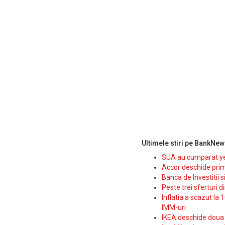
Ultimele stiri pe BankNew
SUA au cumparat yen
Accor deschide prim
Banca de Investitii 
Peste trei sferturi d
Inflatia a scazut la 
IMM-uri
IKEA deschide doua p