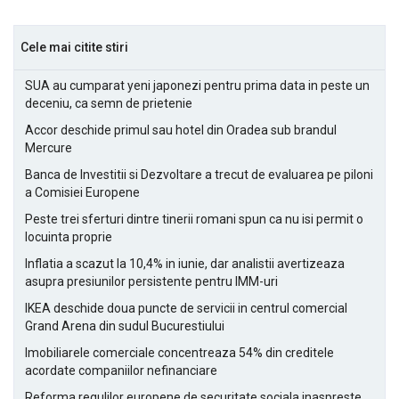
Cele mai citite stiri
SUA au cumparat yeni japonezi pentru prima data in peste un
deceniu, ca semn de prietenie
Accor deschide primul sau hotel din Oradea sub brandul
Mercure
Banca de Investitii si Dezvoltare a trecut de evaluarea pe piloni
a Comisiei Europene
Peste trei sferturi dintre tinerii romani spun ca nu isi permit o
locuinta proprie
Inflatia a scazut la 10,4% in iunie, dar analistii avertizeaza
asupra presiunilor persistente pentru IMM-uri
IKEA deschide doua puncte de servicii in centrul comercial
Grand Arena din sudul Bucurestiului
Imobiliarele comerciale concentreaza 54% din creditele
acordate companiilor nefinanciare
Reforma regulilor europene de securitate sociala inaspreste