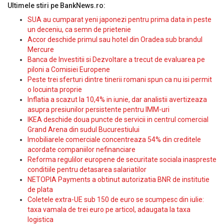
Ultimele stiri pe BankNews.ro:
SUA au cumparat yeni japonezi pentru prima data in peste
un deceniu, ca semn de prietenie
Accor deschide primul sau hotel din Oradea sub brandul
Mercure
Banca de Investitii si Dezvoltare a trecut de evaluarea pe
piloni a Comisiei Europene
Peste trei sferturi dintre tinerii romani spun ca nu isi permit
o locuinta proprie
Inflatia a scazut la 10,4% in iunie, dar analistii avertizeaza
asupra presiunilor persistente pentru IMM-uri
IKEA deschide doua puncte de servicii in centrul comercial
Grand Arena din sudul Bucurestiului
Imobiliarele comerciale concentreaza 54% din creditele
acordate companiilor nefinanciare
Reforma regulilor europene de securitate sociala inaspreste
conditiile pentru detasarea salariatilor
NETOPIA Payments a obtinut autorizatia BNR de institutie
de plata
Coletele extra-UE sub 150 de euro se scumpesc din iulie:
taxa vamala de trei euro pe articol, adaugata la taxa
logistica