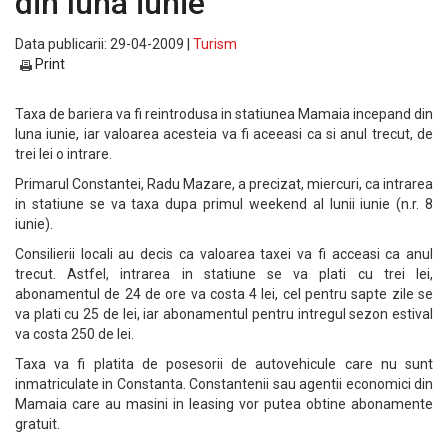
din luna iunie
Data publicarii: 29-04-2009 |
Turism
Print
Taxa de bariera va fi reintrodusa in statiunea Mamaia incepand din
luna iunie, iar valoarea acesteia va fi aceeasi ca si anul trecut, de
trei lei o intrare.
Primarul Constantei, Radu Mazare, a precizat, miercuri, ca intrarea
in statiune se va taxa dupa primul weekend al lunii iunie (n.r. 8
iunie).
Consilierii locali au decis ca valoarea taxei va fi acceasi ca anul
trecut. Astfel, intrarea in statiune se va plati cu trei lei,
abonamentul de 24 de ore va costa 4 lei, cel pentru sapte zile se
va plati cu 25 de lei, iar abonamentul pentru intregul sezon estival
va costa 250 de lei.
Taxa va fi platita de posesorii de autovehicule care nu sunt
inmatriculate in Constanta. Constantenii sau agentii economici din
Mamaia care au masini in leasing vor putea obtine abonamente
gratuit.