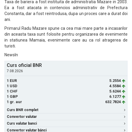
Taxa de bariera a fost instituita de administratia Mazare in 2003.
Ea a fost atacata in contencios administrativ de Prefectura
Constanta, dar a fost reintrodusa, dupa un proces care a durat doi
ani.
Primarul Radu Mazare spune ca cea mai mare parte a incasarilor
din aceasta taxa sunt folosite pentru organizarea de evenimente
in statiunea Mamaia, evenimente care au ca rol atragerea de
turisti.
NewsIn
Curs oficial BNR
7.08.2026
1 EUR
5.2554
1 USD
4.5584
1 CHF
5.6244
1 GBP
6.1277
1 gr. aur
632.7824
Curs BNR complet
Convertor valutar
Curs valutar banci
Convertor valutar bănci