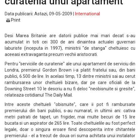
curatenia unui apartament
Data publicarii: Astazi, 09-05-2009 |
International
Print
Desi Marea Britanie are datorii publice mai mari decat s-au
acumulat in toti cei 300 de ani dinaintea actualei guvernari
laburiste (inceputa in 1997), ministrii "de stanga" cheltuiesc cu
aceeasi extravaganta precum vechii aristocrati.
Pentru "serviciile de curatenie" ale unui apartament de serviciu din
Londra, premierul Gordon Brown i-a platit fratelui sau, din bani
publici, 6.500 de lire. In acelasi timp, 13 dintre ministrii sai au cerut
rambursarea unor cheltuieli bizare, dar pe care oficiali de la
Downing Street 10 le descriu a nu fi deloc "neobisnuite si gresite",
relateaza cotidianul The Daily Mail.
Intre aceste cheltuieli "obisnuite", care ii pot fi rambursate
premierului din bani publici, s-au numarat, in ultimii ani: cativa
metri patrati de tapet, un frigider, mai multe becuri de 15 lire
bucata si un aspirator de 265 lire. Toate cheltuielile au fost perfect
legale, doar o singura eroare fiind descoperita intre chitantele
premierului - el a trecut de doua ori suma achitata unui instalator