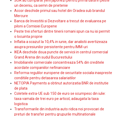
SUA au cumparat yeni japonezi pentru prima data in peste
un deceniu, ca semn de prietenie
Accor deschide primul sau hotel din Oradea sub brandul
Mercure
Banca de Investitii si Dezvoltare a trecut de evaluarea pe
piloni a Comisiei Europene
Peste trei sferturi dintre tinerii romani spun ca nu isi permit
o locuinta proprie
Inflatia a scazut la 10,4% in iunie, dar analistii avertizeaza
asupra presiunilor persistente pentru IMM-uri
IKEA deschide doua puncte de servicii in centrul comercial
Grand Arena din sudul Bucurestiului
Imobiliarele comerciale concentreaza 54% din creditele
acordate companiilor nefinanciare
Reforma regulilor europene de securitate sociala inaspreste
conditiile pentru detasarea salariatilor
NETOPIA Payments a obtinut autorizatia BNR de institutie
de plata
Coletele extra-UE sub 150 de euro se scumpesc din iulie:
taxa vamala de trei euro pe articol, adaugata la taxa
logistica
Transformarile din industria auto ridica noi provocari de
preturi de transfer pentru grupurile multinationale