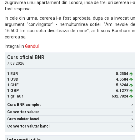
zugravirea unui apartament din Londra, insa de trei ori cererea i-a
fost respinsa.
In cele din urma, cererea i-a fost aprobata, dupa ce a invocat un
argument "convingator" - nemultumirea sotiei. "Am nevoie de
16.500 lire sau sotia divorteaza de mine", ar fi scris Burnham in
cererea sa.
Integral in
Gandul
Curs oficial BNR
7.08.2026
1 EUR
5.2554
1 USD
4.5584
1 CHF
5.6244
1 GBP
6.1277
1 gr. aur
632.7824
Curs BNR complet
Convertor valutar
Curs valutar banci
Convertor valutar bănci