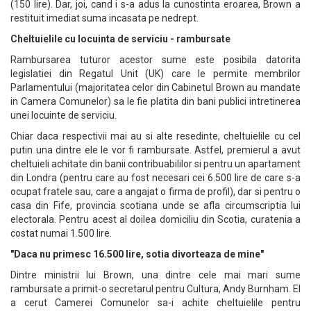
(150 lire). Dar, joi, cand i s-a adus la cunostinta eroarea, Brown a
restituit imediat suma incasata pe nedrept.
Cheltuielile cu locuinta de serviciu - rambursate
Rambursarea tuturor acestor sume este posibila datorita
legislatiei din Regatul Unit (UK) care le permite membrilor
Parlamentului (majoritatea celor din Cabinetul Brown au mandate
in Camera Comunelor) sa le fie platita din bani publici intretinerea
unei locuinte de serviciu.
Chiar daca respectivii mai au si alte resedinte, cheltuielile cu cel
putin una dintre ele le vor fi rambursate. Astfel, premierul a avut
cheltuieli achitate din banii contribuabililor si pentru un apartament
din Londra (pentru care au fost necesari cei 6.500 lire de care s-a
ocupat fratele sau, care a angajat o firma de profil), dar si pentru o
casa din Fife, provincia scotiana unde se afla circumscriptia lui
electorala. Pentru acest al doilea domiciliu din Scotia, curatenia a
costat numai 1.500 lire.
"Daca nu primesc 16.500 lire, sotia divorteaza de mine"
Dintre ministrii lui Brown, una dintre cele mai mari sume
rambursate a primit-o secretarul pentru Cultura, Andy Burnham. El
a cerut Camerei Comunelor sa-i achite cheltuielile pentru