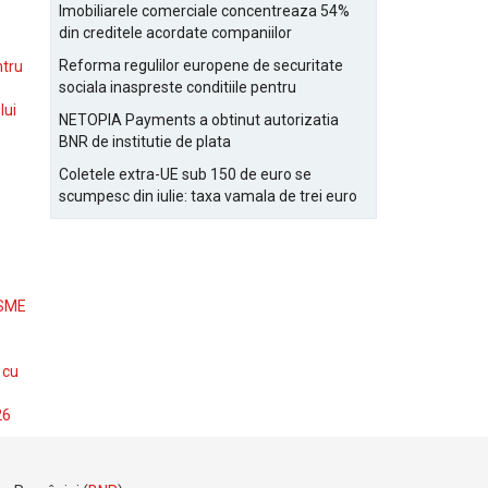
Bucurestiului
Imobiliarele comerciale concentreaza 54%
din creditele acordate companiilor
nefinanciare
Reforma regulilor europene de securitate
ntru
sociala inaspreste conditiile pentru
detasarea salariatilor
lui
NETOPIA Payments a obtinut autorizatia
BNR de institutie de plata
Coletele extra-UE sub 150 de euro se
scumpesc din iulie: taxa vamala de trei euro
pe articol, adaugata la taxa logistica
 SME
 cu
26