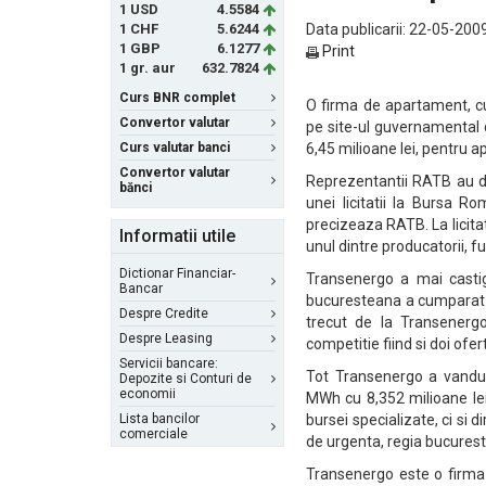
1 USD
4.5584
1 CHF
5.6244
Data publicarii: 22-05-2009
1 GBP
6.1277
Print
1 gr. aur
632.7824
Curs BNR complet
O firma de apartament, cu
Convertor valutar
pe site-ul guvernamental d
Curs valutar banci
6,45 milioane lei, pentru a
Convertor valutar
Reprezentantii RATB au dec
bănci
unei licitatii la Bursa R
precizeaza RATB. La licita
Informatii utile
unul dintre producatorii, fu
Dictionar Financiar-
Transenergo a mai castig
Bancar
bucuresteana a cumparat 1
Despre Credite
trecut de la Transenergo
Despre Leasing
competitie fiind si doi ofer
Servicii bancare:
Tot Transenergo a vandu
Depozite si Conturi de
economii
MWh cu 8,352 milioane lei
Lista bancilor
bursei specializate, ci si d
comerciale
de urgenta, regia bucures
Transenergo este o firma 