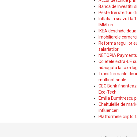
Accor deschide prim
Banca de Investitii 
Peste trei sferturi d
Inflatia a scazut la 
IMM-uri
IKEA deschide doua p
Imobiliarele comerc
Reforma regulilor e
salariatilor
NETOPIA Payments a 
Coletele extra-UE su
adaugata la taxa log
Transformarile din i
multinationale
CEC Bank finanteaza 
Eco-Tech
Emilia Dumitrescu p
Cheltuielile de marke
influencerii
Platformele cripto f