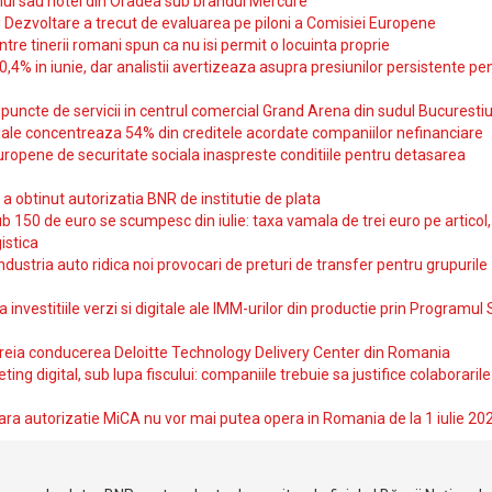
ul sau hotel din Oradea sub brandul Mercure
si Dezvoltare a trecut de evaluarea pe piloni a Comisiei Europene
intre tinerii romani spun ca nu isi permit o locuinta proprie
10,4% in iunie, dar analistii avertizeaza asupra presiunilor persistente pe
uncte de servicii in centrul comercial Grand Arena din sudul Bucurestiu
iale concentreaza 54% din creditele acordate companiilor nefinanciare
uropene de securitate sociala inaspreste conditiile pentru detasarea
obtinut autorizatia BNR de institutie de plata
b 150 de euro se scumpesc din iulie: taxa vamala de trei euro pe articol,
istica
ndustria auto ridica noi provocari de preturi de transfer pentru grupurile
investitiile verzi si digitale ale IMM-urilor din productie prin Programul
reia conducerea Deloitte Technology Delivery Center din Romania
ting digital, sub lupa fiscului: companiile trebuie sa justifice colaborarile
ara autorizatie MiCA nu vor mai putea opera in Romania de la 1 iulie 20