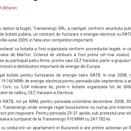
 |
Afaceri
 datorii la buget, Transenergo SRL, a castigat, conform anuntului pub
e licitatii publice, un contract de furnizare a energiei electrice cu RA
prilie-iunie 2009, in fata unor competitori importanti.
larat ca licitatia a fost organizata conform procedurilor legale, in c
omana de Marfuri. Criteriul de atribuire a fost pretul cel mai scazut
tie au participat patru firme, printre care CEZ Vanzare, parte a grupului
rnizorii si distribuitorii importanti de energie din Europa.
at licitatii pentru furnizarea de energie catre RATB. In mai 2008, r
9.160 MWh de energie electrica pentru perioada iulie-septembrie a an
 Com, cu 5,04 milioane lei, printr-o licitatie organizata tot de BRM
tanti de calibru, CEZ Vanzare si Electrica.
t RATB, tot pe BRM, pentru perioada octombrie-decembrie 2008, 30
. Transenergo vinde energie regiei bucurestene nu numai prin interme
irect prin negociere. Pentru perioada 29-31 aprilie, sub pretextul unei sit
teana a cumparat de la Transenergo 910 MWH cu 247.182 lei.
cu sediul intr-un apartament in Bucuresti si are printre actionari pe