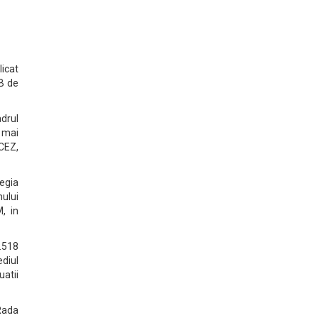
licat
TB de
adrul
, mai
 CEZ,
egia
ului
, in
.518
diul
uatii
 Rada