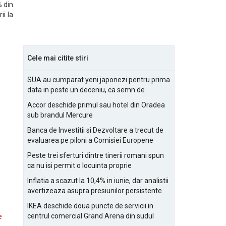
% din
ii la
Cele mai citite stiri
SUA au cumparat yeni japonezi pentru prima
data in peste un deceniu, ca semn de
prietenie
Accor deschide primul sau hotel din Oradea
sub brandul Mercure
Banca de Investitii si Dezvoltare a trecut de
evaluarea pe piloni a Comisiei Europene
Peste trei sferturi dintre tinerii romani spun
ca nu isi permit o locuinta proprie
Inflatia a scazut la 10,4% in iunie, dar analistii
avertizeaza asupra presiunilor persistente
pentru IMM-uri
IKEA deschide doua puncte de servicii in
centrul comercial Grand Arena din sudul
e