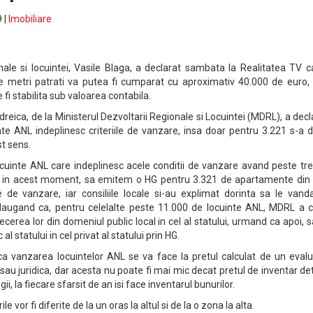
 |
Imobiliare
onale si locuintei, Vasile Blaga, a declarat sambata la Realitatea TV 
metri patrati va putea fi cumparat cu aproximativ 40.000 de euro, 
 fi stabilita sub valoarea contabila.
reica, de la Ministerul Dezvoltarii Regionale si Locuintei (MDRL), a decl
nte ANL indeplinesc criteriile de vanzare, insa doar pentru 3.221 s-a 
t sens.
ocuinte ANL care indeplinesc acele conditii de vanzare avand peste tre
 in acest moment, sa emitem o HG pentru 3.321 de apartamente din 
le de vanzare, iar consiliile locale si-au explimat dorinta sa le vand
daugand ca, pentru celelalte peste 11.000 de locuinte ANL, MDRL a c
recerea lor din domeniul public local in cel al statului, urmand ca apoi, s
l statului in cel privat al statului prin HG.
a vanzarea locuintelor ANL se va face la pretul calculat de un evalu
 sau juridica, dar acesta nu poate fi mai mic decat pretul de inventar de
gii, la fiecare sfarsit de an isi face inventarul bunurilor.
ile vor fi diferite de la un oras la altul si de la o zona la alta.