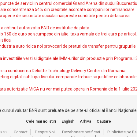
uncte de servicii in centrul comercial Grand Arena din sudul Bucurestiu
iale concentreaza 54% din creditele acordate companiilor nefinanciare
uropene de securitate sociala inaspreste conditiile pentru detasarea
obtinut autorizatia BNR de institutie de plata
b 150 de euro se scumpesc din iulie: taxa vamala de trei euro pe articol,
istica
ndustria auto ridica noi provocari de preturi de transfer pentru grupurile
investitiile verzi si digitale ale IMM-urilor din productie prin Programul
reia conducerea Deloitte Technology Delivery Center din Romania
ting digital, sub lupa fiscului: companiile trebuie sa justifice colaborarile
ara autorizatie MiCA nu vor mai putea opera in Romania de la 1 iulie 20
 cursul valutar BNR sunt preluate de pe site-ul oficial al Băncii Național
Cele mai noi stiri
English
Arhiva
Cautare
s.ro
Contact
Despre Noi
Dezabonare notificari
Publicitate pe 