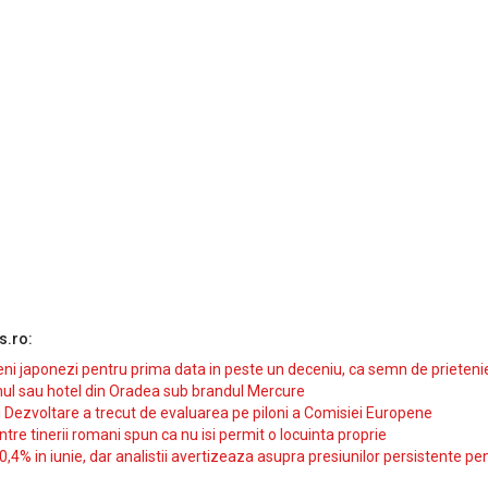
s.ro:
i japonezi pentru prima data in peste un deceniu, ca semn de prieteni
ul sau hotel din Oradea sub brandul Mercure
si Dezvoltare a trecut de evaluarea pe piloni a Comisiei Europene
intre tinerii romani spun ca nu isi permit o locuinta proprie
10,4% in iunie, dar analistii avertizeaza asupra presiunilor persistente pe