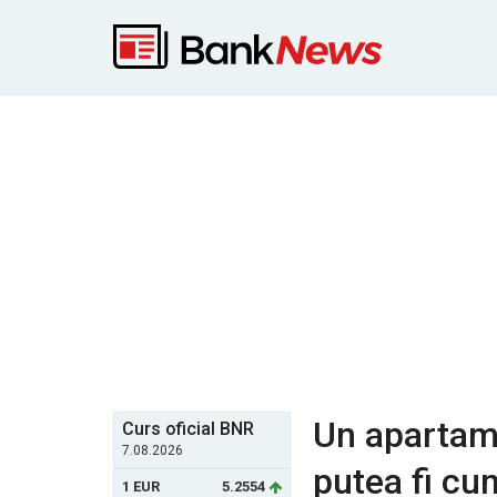
Un apartame
Curs oficial BNR
7.08.2026
putea fi cu
1 EUR
5.2554