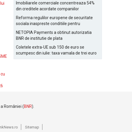
Bucurestiului
Imobiliarele comerciale concentreaza 54%
lui
din creditele acordate companiilor
nefinanciare
Reforma regulilor europene de securitate
sociala inaspreste conditiile pentru
detasarea salariatilor
NETOPIA Payments a obtinut autorizatia
BNR de institutie de plata
Coletele extra-UE sub 150 de euro se
scumpesc din iulie: taxa vamala de trei euro
 SME
pe articol, adaugata la taxa logistica
 cu
26
e a României (
BNR
).
BankNews.ro
Sitemap