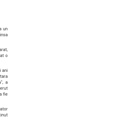
ca un
insa
arat,
dat o
i ani
tara
a", a
erut
a fie
ator
tinut