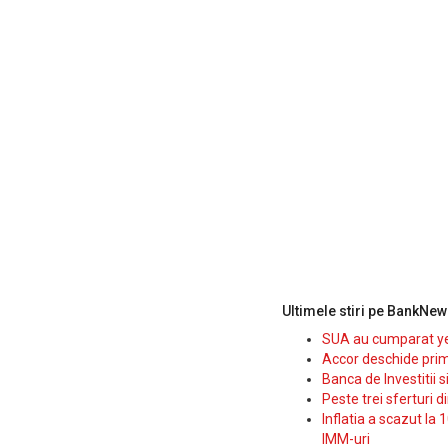
Ultimele stiri pe BankNew
SUA au cumparat yen
Accor deschide prim
Banca de Investitii 
Peste trei sferturi d
Inflatia a scazut la 
IMM-uri