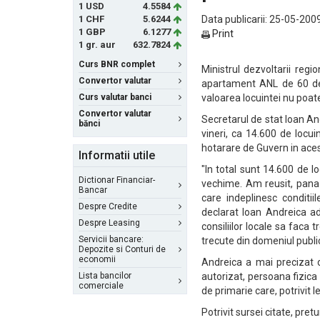
1 USD
4.5584
1 CHF
5.6244
Data publicarii: 25-05-2009
1 GBP
6.1277
Print
1 gr. aur
632.7824
Curs BNR complet
Ministrul dezvoltarii regi
Convertor valutar
apartament ANL de 60 de 
Curs valutar banci
valoarea locuintei nu poate
Convertor valutar
Secretarul de stat Ioan And
bănci
vineri, ca 14.600 de locui
hotarare de Guvern in aces
Informatii utile
"In total sunt 14.600 de l
Dictionar Financiar-
vechime. Am reusit, pana
Bancar
care indeplinesc conditii
Despre Credite
declarat Ioan Andreica a
Despre Leasing
consiliilor locale sa faca t
Servicii bancare:
trecute din domeniul public a
Depozite si Conturi de
economii
Andreica a mai precizat c
Lista bancilor
autorizat, persoana fizica
comerciale
de primarie care, potrivit le
Potrivit sursei citate, pretur