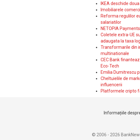
IKEA deschide doua p
Imobiliarele comerc
Reforma regulilor e
salariatilor
NETOPIA Payments a 
Coletele extra-UE su
adaugata la taxa log
Transformarile din i
multinationale
CEC Bank finanteaza 
Eco-Tech
Emilia Dumitrescu p
Cheltuielile de marke
influencerii
Platformele cripto f
Informațiile despre
© 2006 - 2026 BankNew