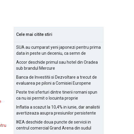
Cele mai citite stiri
SUA au cumparat yeni japonezi pentru prima
data in peste un deceniu, ca semn de
prietenie
Accor deschide primul sau hotel din Oradea
sub brandul Mercure
Banca de Investitii si Dezvoltare a trecut de
evaluarea pe piloni a Comisiei Europene
Peste trei sferturi dintre tinerii romani spun
ca nu isi permit o locuinta proprie
e
Inflatia a scazut la 10,4% in iunie, dar analistii
avertizeaza asupra presiunilor persistente
pentru IMM-uri
IKEA deschide doua puncte de servicii in
ntru
centrul comercial Grand Arena din sudul