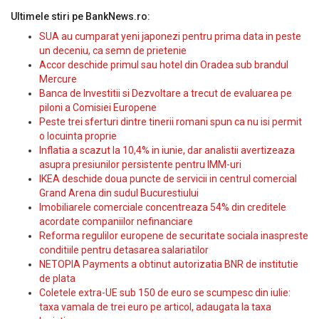
Ultimele stiri pe BankNews.ro:
SUA au cumparat yeni japonezi pentru prima data in peste
un deceniu, ca semn de prietenie
Accor deschide primul sau hotel din Oradea sub brandul
Mercure
Banca de Investitii si Dezvoltare a trecut de evaluarea pe
piloni a Comisiei Europene
Peste trei sferturi dintre tinerii romani spun ca nu isi permit
o locuinta proprie
Inflatia a scazut la 10,4% in iunie, dar analistii avertizeaza
asupra presiunilor persistente pentru IMM-uri
IKEA deschide doua puncte de servicii in centrul comercial
Grand Arena din sudul Bucurestiului
Imobiliarele comerciale concentreaza 54% din creditele
acordate companiilor nefinanciare
Reforma regulilor europene de securitate sociala inaspreste
conditiile pentru detasarea salariatilor
NETOPIA Payments a obtinut autorizatia BNR de institutie
de plata
Coletele extra-UE sub 150 de euro se scumpesc din iulie:
taxa vamala de trei euro pe articol, adaugata la taxa