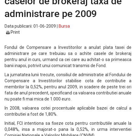
caselor de brokeraj taxa de
administrare pe 2009
Data publicarii: 01-06-2009 |
Bursa
Print
Fondul de Compensare a Investitorilor a anulat plata taxei de
administrare pe care trebuiau sa o achite casele de brokeraj
pentru anul in curs, urmand ca cei care au achitat-o sa primeasca
banii inapoi, potrivit unui comunicat transmis de Fond.
La jumatatea lunii trecute, consiliul de administratie al Fondului de
Compensare a Investitorilor stabilise cota de contributie a
membrilor la 0,52%, pentru anul 2009, in scadere de peste trei ori
fata de anul precedent, specificand ca valoarea contributiei anuale
nu poate fi mai mica de 1.000 euro.
In 2008, valoarea cotei procentuale aplicabile bazei de calcul a
contributiei a fost de 1,80%.
Initial, FCI intentiona sa fixeze cota pentru contributiile anuale la
0,048%, insa a majorat-o pana la 0,52%, in urma interventiei
Comisiei Nationale a Valorilor Mobiliare (CNVM).