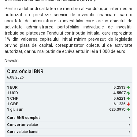
Pentru a dobandi calitatea de membru al Fondului, un intermediar
autorizat sa presteze servicii de investitii financiare sau o
societate de administrare a investitiilor care are in obiectul de
activitate administrarea portofoliilor individuale de investitii
trebuie sa plateasca Fondului contributia initiala, care reprezinta
1% din valoarea capitalului initial minim prevazut de legislatia
privind piata de capital, corespunzator obiectului de activitate
autorizat, dar nu mai putin de echivalentul in lei a 1.000 de euro.
NewsIn
Curs oficial BNR
6.08.2026
1 EUR
5.2513
1 USD
4.5507
1 CHF
5.6221
1 GBP
6.1236
1 gr. aur
625.3970
Curs BNR complet
Convertor valutar
Curs valutar banci