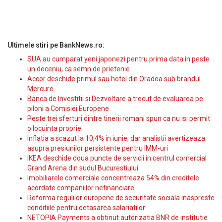
Ultimele stiri pe BankNews.ro:
SUA au cumparat yeni japonezi pentru prima data in peste
un deceniu, ca semn de prietenie
Accor deschide primul sau hotel din Oradea sub brandul
Mercure
Banca de Investitii si Dezvoltare a trecut de evaluarea pe
piloni a Comisiei Europene
Peste trei sferturi dintre tinerii romani spun ca nu isi permit
o locuinta proprie
Inflatia a scazut la 10,4% in iunie, dar analistii avertizeaza
asupra presiunilor persistente pentru IMM-uri
IKEA deschide doua puncte de servicii in centrul comercial
Grand Arena din sudul Bucurestiului
Imobiliarele comerciale concentreaza 54% din creditele
acordate companiilor nefinanciare
Reforma regulilor europene de securitate sociala inaspreste
conditiile pentru detasarea salariatilor
NETOPIA Payments a obtinut autorizatia BNR de institutie