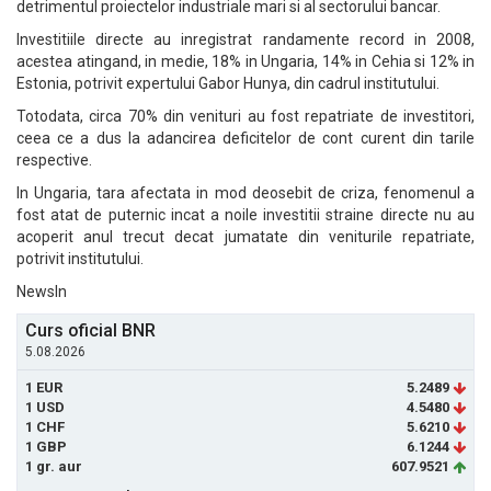
detrimentul proiectelor industriale mari si al sectorului bancar.
Investitiile directe au inregistrat randamente record in 2008,
acestea atingand, in medie, 18% in Ungaria, 14% in Cehia si 12% in
Estonia, potrivit expertului Gabor Hunya, din cadrul institutului.
Totodata, circa 70% din venituri au fost repatriate de investitori,
ceea ce a dus la adancirea deficitelor de cont curent din tarile
respective.
In Ungaria, tara afectata in mod deosebit de criza, fenomenul a
fost atat de puternic incat a noile investitii straine directe nu au
acoperit anul trecut decat jumatate din veniturile repatriate,
potrivit institutului.
NewsIn
Curs oficial BNR
5.08.2026
1 EUR
5.2489
1 USD
4.5480
1 CHF
5.6210
1 GBP
6.1244
1 gr. aur
607.9521