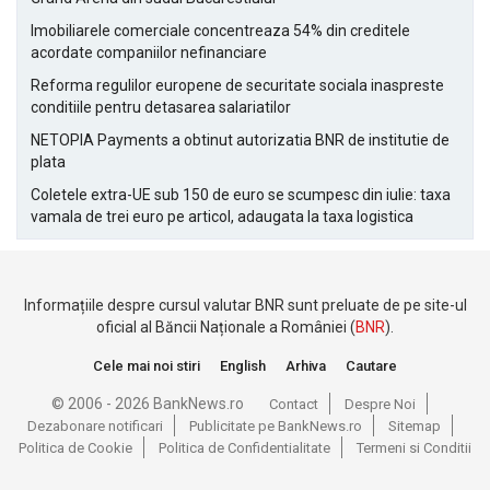
Imobiliarele comerciale concentreaza 54% din creditele
acordate companiilor nefinanciare
Reforma regulilor europene de securitate sociala inaspreste
conditiile pentru detasarea salariatilor
NETOPIA Payments a obtinut autorizatia BNR de institutie de
plata
Coletele extra-UE sub 150 de euro se scumpesc din iulie: taxa
vamala de trei euro pe articol, adaugata la taxa logistica
Informațiile despre cursul valutar BNR sunt preluate de pe site-ul
oficial al Băncii Naționale a României (
BNR
).
Cele mai noi stiri
English
Arhiva
Cautare
© 2006 - 2026 BankNews.ro
Contact
Despre Noi
Dezabonare notificari
Publicitate pe BankNews.ro
Sitemap
Politica de Cookie
Politica de Confidentialitate
Termeni si Conditii