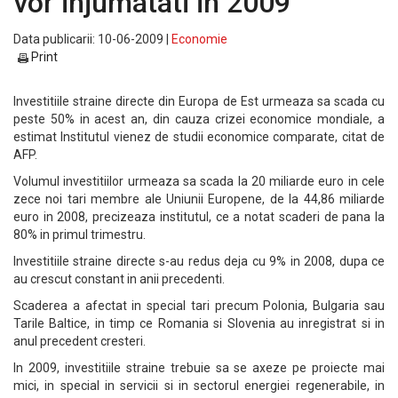
vor injumatati in 2009
Data publicarii: 10-06-2009 |
Economie
Print
Investitiile straine directe din Europa de Est urmeaza sa scada cu
peste 50% in acest an, din cauza crizei economice mondiale, a
estimat Institutul vienez de studii economice comparate, citat de
AFP.
Volumul investitiilor urmeaza sa scada la 20 miliarde euro in cele
zece noi tari membre ale Uniunii Europene, de la 44,86 miliarde
euro in 2008, precizeaza institutul, ce a notat scaderi de pana la
80% in primul trimestru.
Investitiile straine directe s-au redus deja cu 9% in 2008, dupa ce
au crescut constant in anii precedenti.
Scaderea a afectat in special tari precum Polonia, Bulgaria sau
Tarile Baltice, in timp ce Romania si Slovenia au inregistrat si in
anul precedent cresteri.
In 2009, investitiile straine trebuie sa se axeze pe proiecte mai
mici, in special in servicii si in sectorul energiei regenerabile, in