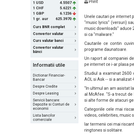
Print
1 USD
4.5507
1 CHF
5.6221
1 GBP
6.1236
Unele cautari pe internet 
1 gr. aur
625.3970
"music lyrics" (versuri) s
Curs BNR complet
music downloads" aduce 20
Convertor valutar
si ca "malware."
Curs valutar banci
Cautarile ce contin cuvi
Convertor valutar
programe daunatoare.
bănci
Un raport al companiei de
pe internet ce i-ar plasa pe
Informatii utile
Studiul a examinat 2600 d
Dictionar Financiar-
AOL si Ask -- si a analizat
Bancar
Despre Credite
"In ultimul an am asistat 
Despre Leasing
al McAfee. "S-a trecut de 
si alte forme de atacuri ge
Servicii bancare:
Depozite si Conturi de
economii
Categoriile cele mai ris
videos, celebrities, music 
Lista bancilor
comerciale
Iar termenii cei mai risca
ringtones si solitaire.