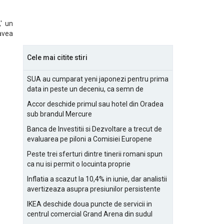
' un
avea
Cele mai citite stiri
SUA au cumparat yeni japonezi pentru prima
data in peste un deceniu, ca semn de
prietenie
Accor deschide primul sau hotel din Oradea
sub brandul Mercure
Banca de Investitii si Dezvoltare a trecut de
evaluarea pe piloni a Comisiei Europene
Peste trei sferturi dintre tinerii romani spun
ca nu isi permit o locuinta proprie
Inflatia a scazut la 10,4% in iunie, dar analistii
avertizeaza asupra presiunilor persistente
pentru IMM-uri
IKEA deschide doua puncte de servicii in
centrul comercial Grand Arena din sudul