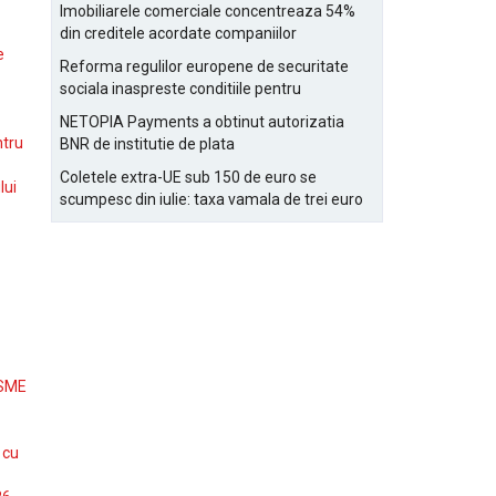
Bucurestiului
Imobiliarele comerciale concentreaza 54%
din creditele acordate companiilor
e
nefinanciare
Reforma regulilor europene de securitate
sociala inaspreste conditiile pentru
detasarea salariatilor
NETOPIA Payments a obtinut autorizatia
ntru
BNR de institutie de plata
Coletele extra-UE sub 150 de euro se
lui
scumpesc din iulie: taxa vamala de trei euro
pe articol, adaugata la taxa logistica
 SME
 cu