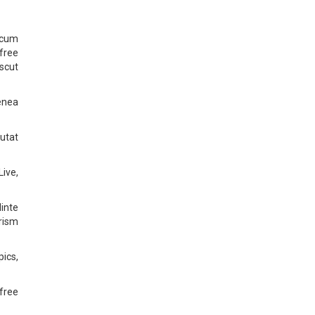
recum
"free
oscut
enea
autat
ive,
dinte
orism
ics,
 free