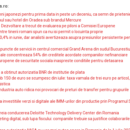
s.ro:
i japonezi pentru prima data in peste un deceniu, ca semn de prieteni
ul sau hotel din Oradea sub brandul Mercure
si Dezvoltare a trecut de evaluarea pe piloni a Comisiei Europene
intre tinerii romani spun ca nu isi permit o locuinta proprie
10,4% in iunie, dar analistii avertizeaza asupra presiunilor persistente pe
uncte de servicii in centrul comercial Grand Arena din sudul Bucurestiu
iale concentreaza 54% din creditele acordate companiilor nefinanciare
uropene de securitate sociala inaspreste conditiile pentru detasarea
obtinut autorizatia BNR de institutie de plata
b 150 de euro se scumpesc din iulie: taxa vamala de trei euro pe articol,
istica
ndustria auto ridica noi provocari de preturi de transfer pentru grupurile
investitiile verzi si digitale ale IMM-urilor din productie prin Programul
reia conducerea Deloitte Technology Delivery Center din Romania
ting digital, sub lupa fiscului: companiile trebuie sa justifice colaborarile