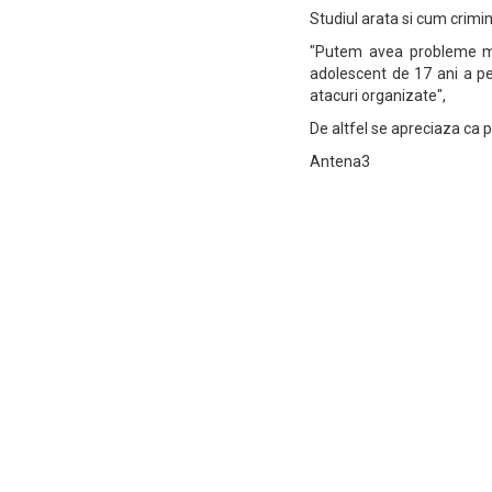
Studiul arata si cum crimina
"Putem avea probleme ma
adolescent de 17 ani a p
atacuri organizate",
De altfel se apreciaza ca p
Antena3