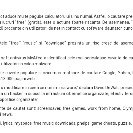
pot aduce multe pagube calculatorului si nu numai. Astfel, o cautare p
au lucruri "free" (gratis), este o actiune foarte riscanta. De asemenea, 
 procente din utilizatorii de net in contact cu software daunator, cun
ntele "free," "music" si "download" prezinta un risc cresc de asem
 soft antivirus McAfee a identificat cele mai periculoase cuvinte de c
 utilizatori in calea malware.
e cuvinte populare si cinci mari motoare de cautare Google, Yahoo, L
 413.000 pagini web.
la o modificare in ceea ce numim malware," declara David DeWalt, prese
la un hacker in subsol la infractiuni cibernetice organizate, efectiv ter
opolitice organizate" .
cante de cautat sunt: screensaver, free games, work from home, Olymp
si news.
nti, lyrics, myspace, free music downloads, phelps, game cheats, puzzle,