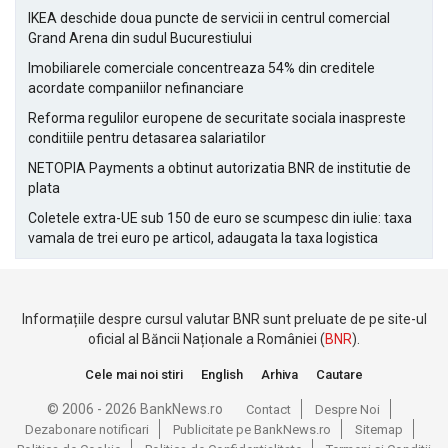
IKEA deschide doua puncte de servicii in centrul comercial
Grand Arena din sudul Bucurestiului
Imobiliarele comerciale concentreaza 54% din creditele
acordate companiilor nefinanciare
Reforma regulilor europene de securitate sociala inaspreste
conditiile pentru detasarea salariatilor
NETOPIA Payments a obtinut autorizatia BNR de institutie de
plata
Coletele extra-UE sub 150 de euro se scumpesc din iulie: taxa
vamala de trei euro pe articol, adaugata la taxa logistica
Informațiile despre cursul valutar BNR sunt preluate de pe site-ul
oficial al Băncii Naționale a României (
BNR
).
Cele mai noi stiri
English
Arhiva
Cautare
© 2006 - 2026 BankNews.ro
Contact
Despre Noi
Dezabonare notificari
Publicitate pe BankNews.ro
Sitemap