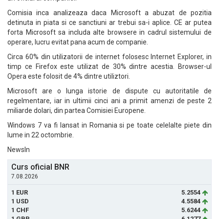
Comisia inca analizeaza daca Microsoft a abuzat de pozitia
detinuta in piata si ce sanctiuni ar trebui sa-i aplice. CE ar putea
forta Microsoft sa includa alte browsere in cadrul sistemului de
operare, lucru evitat pana acum de companie.
Circa 60% din utilizatorii de internet folosesc Internet Explorer, in
timp ce Firefox este utilizat de 30% dintre acestia. Browser-ul
Opera este folosit de 4% dintre utiliztori.
Microsoft are o lunga istorie de dispute cu autoritatile de
regelmentare, iar in ultimii cinci ani a primit amenzi de peste 2
miliarde dolari, din partea Comisiei Europene.
Windows 7 va fi lansat in Romania si pe toate celelalte piete din
lume in 22 octombrie.
NewsIn
Curs oficial BNR
7.08.2026
1 EUR
5.2554
1 USD
4.5584
1 CHF
5.6244
1 GBP
6.1277