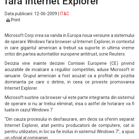
fara Internet Explorer
Data publicarii: 12-06-2009 |
IT&C
Print
Microsoft Corp vrea sa vanda in Europa noua versiune a sistemului
de operare Windows fara browser-ul Internet Explorer, in contextul
in care gigantul american a trebuit sa suporte in ultima vreme
critici din partea autoritatilor europene antitrust, scrie Reuters.
Decizia vine inainte deciziei Comisiei Europene (CE) privind
acuzatiile de incalcare a regulilor competitiei, aduse Microsoft in
ianuarie. Grupul american a fost acuzat ca a profitat de pozitia
dominanta pe care o detine, in ceea ce priveste promovarea
Internet Explorer.
Microsoft sustine ca browser-ul este parte integranta din sistemul
de operare si nu ar trebui eliminat, insa o astfel de hotarare va fi
luata in cazul Windows 7.
"Din cauza procesului in desfasurare, am decis sa oferim separat
Internet Explorer, atat pentru producatorii de computere, cat si
pentru utilizatori, in loc sa fie inclus in sistemul Windows 7", a spus
un oficial al companiei.