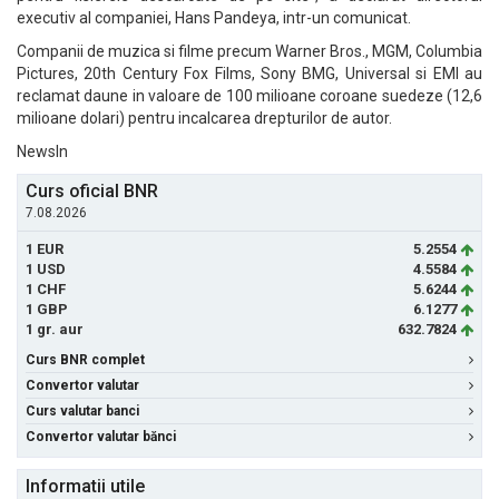
executiv al companiei, Hans Pandeya, intr-un comunicat.
Companii de muzica si filme precum Warner Bros., MGM, Columbia
Pictures, 20th Century Fox Films, Sony BMG, Universal si EMI au
reclamat daune in valoare de 100 milioane coroane suedeze (12,6
milioane dolari) pentru incalcarea drepturilor de autor.
NewsIn
Curs oficial BNR
7.08.2026
1 EUR
5.2554
1 USD
4.5584
1 CHF
5.6244
1 GBP
6.1277
1 gr. aur
632.7824
Curs BNR complet
Convertor valutar
Curs valutar banci
Convertor valutar bănci
Informatii utile