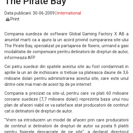
The Pirate Bay
Data publicarii: 30-06-2009 |
International
Print
Compania suedeza de software Global Gaming Factory X AB a
anuntat marti ca a ajuns la un acord privind cumpararea site-ului
The Pirate Bay, specializat pe partajarea de fisiere, urmand a gasi
modalitatie de compensare pentru detinatorii de drepturi de autor,
informeaza AFP.
Cei patru suedezi din spatele acestui site au fost condamnati in
aprilie la un an de inchisoare si trebuie sa plateasca daune de 3,6
milioane dolari pentru administrarea acestui site, care este unul
dintre cele mai mari de acest tip de pe internet.
Compania a precizat ca site-ul, pentru care va plati 60 milioane
coroane suedeze (7,7 milioane dolari) reprezinta baza unui nou
plan de afaceri viabil ce va satisface atat producatorii de continut
cat si detinatorii de drepturi de autor.
"Vrem sa introducem un model de afaceri prin care producatorii
de continut si detinatorii de drepturi de autor sa poata fi platiti
pentru fisierele descarcate de pe site", a declarat directorul