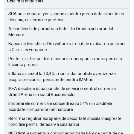
Cele mai citite stiri
SUA au cumparat yeni japonezi pentru prima data in peste un
deceniu, ca semn de prietenie
Accor deschide primul sau hotel din Oradea sub brandul
Mercure
Banca de Investitii si Dezvoltare a trecut de evaluarea pe piloni
a Comisiei Europene
Peste trei sferturi dintre tinerii romani spun ca nu isi permit o
locuinta proprie
Inflatia a scazut la 10,4% in iunie, dar analistii avertizeaza
asupra presiunilor persistente pentru IMM-uri
IKEA deschide doua puncte de servicii in centrul comercial
Grand Arena din sudul Bucurestiului
Imobiliarele comerciale concentreaza 54% din creditele
acordate companiilor nefinanciare
Reforma regulilor europene de securitate sociala inaspreste
conditiile pentru detasarea salariatilor
NETOPIA Payments a obtinut autorizatia BNR de institutie de