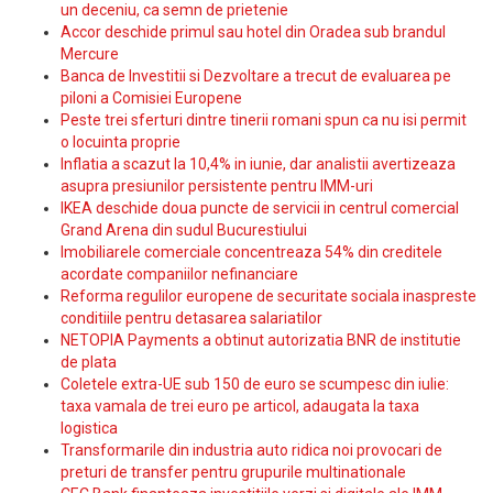
un deceniu, ca semn de prietenie
Accor deschide primul sau hotel din Oradea sub brandul
Mercure
Banca de Investitii si Dezvoltare a trecut de evaluarea pe
piloni a Comisiei Europene
Peste trei sferturi dintre tinerii romani spun ca nu isi permit
o locuinta proprie
Inflatia a scazut la 10,4% in iunie, dar analistii avertizeaza
asupra presiunilor persistente pentru IMM-uri
IKEA deschide doua puncte de servicii in centrul comercial
Grand Arena din sudul Bucurestiului
Imobiliarele comerciale concentreaza 54% din creditele
acordate companiilor nefinanciare
Reforma regulilor europene de securitate sociala inaspreste
conditiile pentru detasarea salariatilor
NETOPIA Payments a obtinut autorizatia BNR de institutie
de plata
Coletele extra-UE sub 150 de euro se scumpesc din iulie:
taxa vamala de trei euro pe articol, adaugata la taxa
logistica
Transformarile din industria auto ridica noi provocari de
preturi de transfer pentru grupurile multinationale