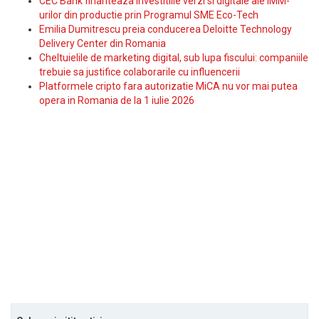
CEC Bank finanteaza investitiile verzi si digitale ale IMM-
urilor din productie prin Programul SME Eco-Tech
Emilia Dumitrescu preia conducerea Deloitte Technology
Delivery Center din Romania
Cheltuielile de marketing digital, sub lupa fiscului: companiile
trebuie sa justifice colaborarile cu influencerii
Platformele cripto fara autorizatie MiCA nu vor mai putea
opera in Romania de la 1 iulie 2026