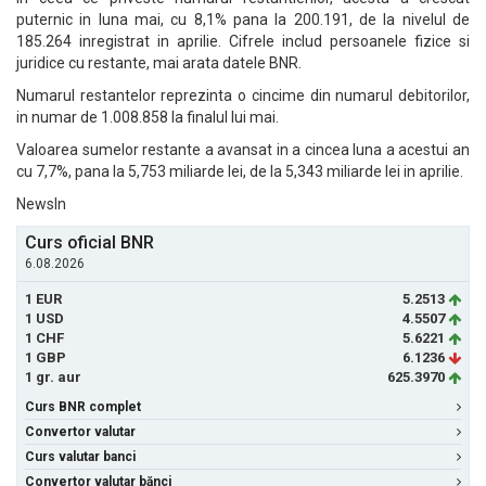
puternic in luna mai, cu 8,1% pana la 200.191, de la nivelul de
185.264 inregistrat in aprilie. Cifrele includ persoanele fizice si
juridice cu restante, mai arata datele BNR.
Numarul restantelor reprezinta o cincime din numarul debitorilor,
in numar de 1.008.858 la finalul lui mai.
Valoarea sumelor restante a avansat in a cincea luna a acestui an
cu 7,7%, pana la 5,753 miliarde lei, de la 5,343 miliarde lei in aprilie.
NewsIn
Curs oficial BNR
6.08.2026
1 EUR
5.2513
1 USD
4.5507
1 CHF
5.6221
1 GBP
6.1236
1 gr. aur
625.3970
Curs BNR complet
Convertor valutar
Curs valutar banci
Convertor valutar bănci