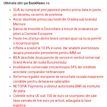
Ultimele stiri pe BankNews.ro:
SUA au cumparat yeni japonezi pentru prima data in peste
un deceniu, ca semn de prietenie
Accor deschide primul sau hotel din Oradea sub brandul
Mercure
Banca de Investitii si Dezvoltare a trecut de evaluarea pe
piloni a Comisiei Europene
Peste trei sferturi dintre tinerii romani spun ca nu isi permit
o locuinta proprie
Inflatia a scazut la 10,4% in iunie, dar analistii avertizeaza
asupra presiunilor persistente pentru IMM-uri
IKEA deschide doua puncte de servicii in centrul comercial
Grand Arena din sudul Bucurestiului
Imobiliarele comerciale concentreaza 54% din creditele
acordate companiilor nefinanciare
Reforma regulilor europene de securitate sociala inaspreste
conditiile pentru detasarea salariatilor
NETOPIA Payments a obtinut autorizatia BNR de institutie
de plata
Coletele extra-UE sub 150 de euro se scumpesc din iulie:
taxa vamala de trei euro pe articol, adaugata la taxa
logistica