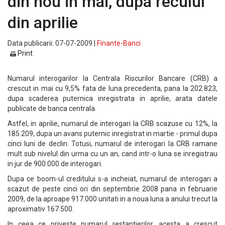
din nou in mai, dupa reculul
din aprilie
Data publicarii: 07-07-2009 |
Finante-Banci
Print
Numarul interogarilor la Centrala Riscurilor Bancare (CRB) a
crescut in mai cu 9,5% fata de luna precedenta, pana la 202.823,
dupa scaderea puternica inregistrata in aprilie, arata datele
publicate de banca centrala.
Astfel, in aprilie, numarul de interogari la CRB scazuse cu 12%, la
185.209, dupa un avans puternic inregistrat in martie - primul dupa
cinci luni de declin. Totusi, numarul de interogari la CRB ramane
mult sub nivelul din urma cu un an, cand intr-o luna se inregistrau
in jur de 900.000 de interogari.
Dupa ce boom-ul creditului s-a incheiat, numarul de interogari a
scazut de peste cinci ori din septembrie 2008 pana in februarie
2009, de la aproape 917.000 unitati in a noua luna a anului trecut la
aproximativ 167.500.
In ceea ce priveste numarul restantierilor, acesta a crescut