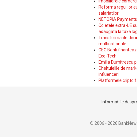
Imobiliarele comerc
Reforma regulilor e
salariatilor
NETOPIA Payments a 
Coletele extra-UE su
adaugata la taxa log
Transformarile din i
multinationale
CEC Bank finanteaza 
Eco-Tech
Emilia Dumitrescu p
Cheltuielile de marke
influencerii
Platformele cripto f
Informațiile despre
© 2006 - 2026 BankNew