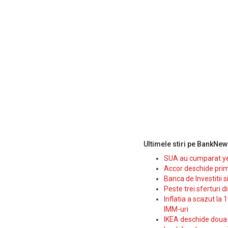
Ultimele stiri pe BankNew
SUA au cumparat yen
Accor deschide prim
Banca de Investitii 
Peste trei sferturi d
Inflatia a scazut la 
IMM-uri
IKEA deschide doua p