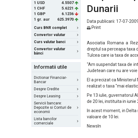
1 USD
4.5507
Dunarii
1 CHF
5.6221
1 GBP
6.1236
1 gr. aur
625.3970
Data publicarii: 17-07-2009
Print
Curs BNR complet
Convertor valutar
Curs valutar banci
Asociatia Romana a Rezer
dreptul sa perceapa taxa de
Convertor valutar
bănci
Tulcea care ia taxa de acce
"Am suspendat taxa de intr
Informatii utile
Judetean care nu are voie s
Dictionar Financiar-
El a precizat ca Ministeru
Bancar
realizat o taxa "mai elastic
Despre Credite
Pe 13 iulie, guvernatorul 
Despre Leasing
de 20 lei, instituita in iun
Servicii bancare:
Depozite si Conturi de
In acest moment, in Delta 
economii
valoare de 10 lei.
Lista bancilor
comerciale
NewsIn