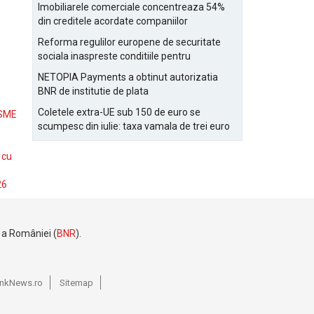
Bucurestiului
Imobiliarele comerciale concentreaza 54%
din creditele acordate companiilor
nefinanciare
Reforma regulilor europene de securitate
sociala inaspreste conditiile pentru
detasarea salariatilor
NETOPIA Payments a obtinut autorizatia
BNR de institutie de plata
Coletele extra-UE sub 150 de euro se
 SME
scumpesc din iulie: taxa vamala de trei euro
pe articol, adaugata la taxa logistica
 cu
26
e a României (
BNR
).
BankNews.ro
Sitemap