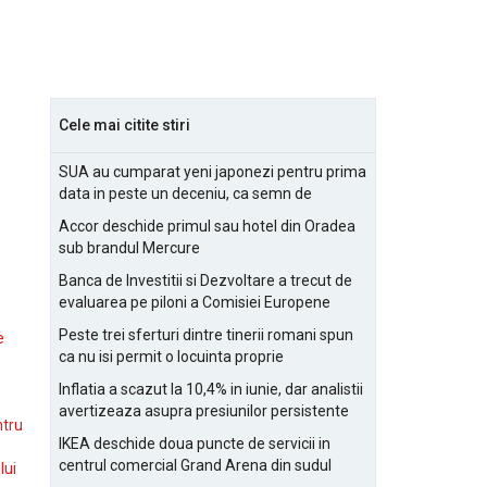
Cele mai citite stiri
SUA au cumparat yeni japonezi pentru prima
data in peste un deceniu, ca semn de
prietenie
Accor deschide primul sau hotel din Oradea
sub brandul Mercure
Banca de Investitii si Dezvoltare a trecut de
evaluarea pe piloni a Comisiei Europene
Peste trei sferturi dintre tinerii romani spun
e
ca nu isi permit o locuinta proprie
Inflatia a scazut la 10,4% in iunie, dar analistii
avertizeaza asupra presiunilor persistente
ntru
pentru IMM-uri
IKEA deschide doua puncte de servicii in
centrul comercial Grand Arena din sudul
lui