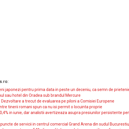
s.ro:
i japonezi pentru prima data in peste un deceniu, ca semn de prieteni
ul sau hotel din Oradea sub brandul Mercure
si Dezvoltare a trecut de evaluarea pe piloni a Comisiei Europene
intre tinerii romani spun ca nu isi permit o locuinta proprie
10,4% in iunie, dar analistii avertizeaza asupra presiunilor persistente pe
uncte de servicii in centrul comercial Grand Arena din sudul Bucurestiu