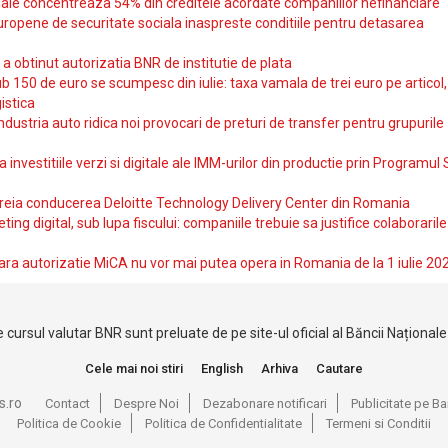
iale concentreaza 54% din creditele acordate companiilor nefinanciare
uropene de securitate sociala inaspreste conditiile pentru detasarea
obtinut autorizatia BNR de institutie de plata
b 150 de euro se scumpesc din iulie: taxa vamala de trei euro pe articol,
istica
ndustria auto ridica noi provocari de preturi de transfer pentru grupurile
investitiile verzi si digitale ale IMM-urilor din productie prin Programul
reia conducerea Deloitte Technology Delivery Center din Romania
ting digital, sub lupa fiscului: companiile trebuie sa justifice colaborarile
ara autorizatie MiCA nu vor mai putea opera in Romania de la 1 iulie 20
 cursul valutar BNR sunt preluate de pe site-ul oficial al Băncii Național
Cele mai noi stiri
English
Arhiva
Cautare
s.ro
Contact
Despre Noi
Dezabonare notificari
Publicitate pe 
Politica de Cookie
Politica de Confidentialitate
Termeni si Conditii