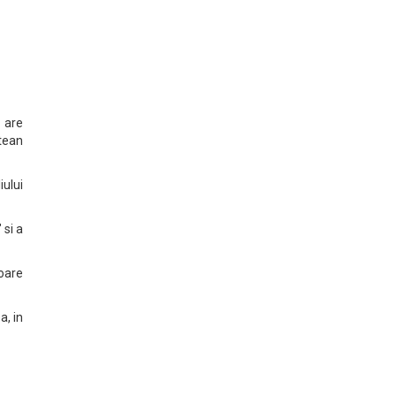
 are
etean
iului
 si a
loare
a, in