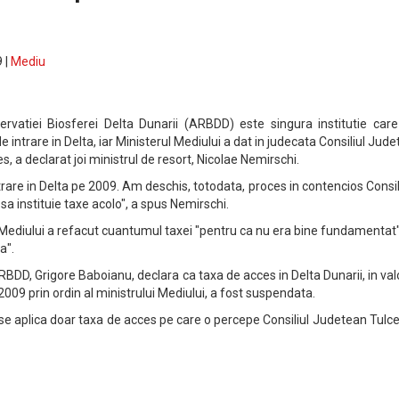
 |
Mediu
vatiei Biosferei Delta Dunarii (ARBDD) este singura institutie care
 intrare in Delta, iar Ministerul Mediului a dat in judecata Consiliul Jud
s, a declarat joi ministrul de resort, Nicolae Nemirschi.
are in Delta pe 2009. Am deschis, totodata, proces in contencios Consil
a instituie taxe acolo", a spus Nemirschi.
l Mediului a refacut cuantumul taxei "pentru ca nu era bine fundamentat"
a".
ARBDD, Grigore Baboianu, declara ca taxa de acces in Delta Dunarii, in va
ie 2009 prin ordin al ministrului Mediului, a fost suspendata.
se aplica doar taxa de acces pe care o percepe Consiliul Judetean Tulce