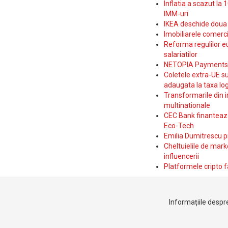
Inflatia a scazut la 
IMM-uri
IKEA deschide doua p
Imobiliarele comerc
Reforma regulilor e
salariatilor
NETOPIA Payments a 
Coletele extra-UE su
adaugata la taxa log
Transformarile din i
multinationale
CEC Bank finanteaza 
Eco-Tech
Emilia Dumitrescu p
Cheltuielile de marke
influencerii
Platformele cripto f
Informațiile despre