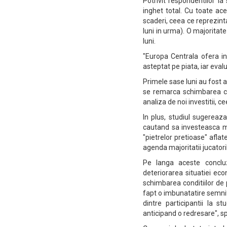
Potrivit respondentilor l
inghet total. Cu toate ac
scaderi, ceea ce reprezint
luni in urma). O majorita
luni.
"Europa Centrala ofera in
asteptat pe piata, iar eva
Primele sase luni au fost 
se remarca schimbarea cen
analiza de noi investitii, 
In plus, studiul sugereaza
cautand sa investeasca m
"pietrelor pretioase" aflate
agenda majoritatii jucatori
Pe langa aceste concluz
deteriorarea situatiei ec
schimbarea conditiilor de 
fapt o imbunatatire semnif
dintre participantii la s
anticipand o redresare", s