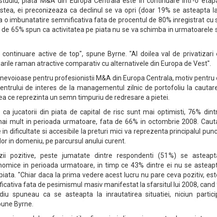
a studiu, piata M&A din Europa Centrala este in continuare intr-o eta
estea, ei preconizeaza ca declinul se va opri (doar 19% se asteapta l
a o imbunatatire semnificativa fata de procentul de 80% inregistrat cu
te de 65% spun ca activitatea pe piata nu se va schimba in urmatoarele
 continuare active de top", spune Byrne. "Al doilea val de privatizari
luarile raman atractive comparativ cu alternativele din Europa de Vest".
anevoioase pentru profesionistii M&A din Europa Centrala, motiv pentru
trului de interes de la managementul zilnic de portofoliu la cautare
ceea ce reprezinta un semn timpuriu de redresare a pietei.
 ca jucatorii din piata de capital de risc sunt mai optimisti, 76% dint
ai mult in perioada urmatoare, fata de 66% in octombrie 2008. Caut
 in dificultate si accesibile la preturi mici va reprezenta principalul pun
lor in domeniu, pe parcursul anului curent.
ii pozitive, peste jumatate dintre respondenti (51%) se asteapt
onomice in perioada urmatoare, in timp ce 43% dintre ei nu se asteapt
piata. "Chiar daca la prima vedere acest lucru nu pare ceva pozitiv, es
icativa fata de pesimismul masiv manifestat la sfarsitul lui 2008, can
tudiu spuneau ca se asteapta la inrautatirea situatiei, niciun partic
pune Byrne.