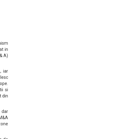
imism
at in
 & A)
 iar
ilesc
rope.
i si
t din
 dar
a M&A
 zone