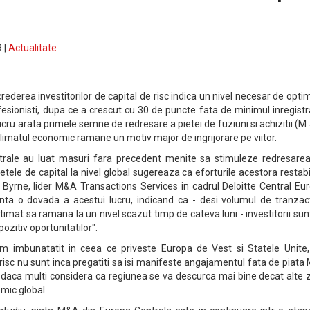
 |
Actualitate
ncrederea investitorilor de capital de risc indica un nivel necesar de opt
rofesionisti, dupa ce a crescut cu 30 de puncte fata de minimul inregistr
ucru arata primele semne de redresare a pietei de fuziuni si achizitii (M
climatul economic ramane un motiv major de ingrijorare pe viitor.
ntrale au luat masuri fara precedent menite sa stimuleze redresarea,
ietele de capital la nivel global sugereaza ca eforturile acestora restab
 Byrne, lider M&A Transactions Services in cadrul Deloitte Central Eu
nta o dovada a acestui lucru, indicand ca - desi volumul de tranzacti
timat sa ramana la un nivel scazut timp de cateva luni - investitorii sun
ozitiv oportunitatilor".
sm imbunatatit in ceea ce priveste Europa de Vest si Statele Unite,
de risc nu sunt inca pregatiti sa isi manifeste angajamentul fata de piat
r daca multi considera ca regiunea se va descurca mai bine decat alte
omic global.