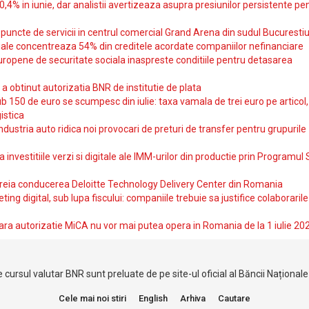
10,4% in iunie, dar analistii avertizeaza asupra presiunilor persistente pe
uncte de servicii in centrul comercial Grand Arena din sudul Bucurestiu
iale concentreaza 54% din creditele acordate companiilor nefinanciare
uropene de securitate sociala inaspreste conditiile pentru detasarea
obtinut autorizatia BNR de institutie de plata
b 150 de euro se scumpesc din iulie: taxa vamala de trei euro pe articol,
istica
ndustria auto ridica noi provocari de preturi de transfer pentru grupurile
investitiile verzi si digitale ale IMM-urilor din productie prin Programul
reia conducerea Deloitte Technology Delivery Center din Romania
ting digital, sub lupa fiscului: companiile trebuie sa justifice colaborarile
ara autorizatie MiCA nu vor mai putea opera in Romania de la 1 iulie 20
 cursul valutar BNR sunt preluate de pe site-ul oficial al Băncii Național
Cele mai noi stiri
English
Arhiva
Cautare