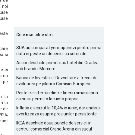
pa de
a noi
 sase
 sase
 este
Cele mai citite stiri
SUA au cumparat yeni japonezi pentru prima
 care
data in peste un deceniu, ca semn de
a si
prietenie
Accor deschide primul sau hotel din Oradea
sub brandul Mercure
re ei
area
Banca de Investitii si Dezvoltare a trecut de
ct pe
evaluarea pe piloni a Comisiei Europene
Peste trei sferturi dintre tinerii romani spun
a la
ca nu isi permit o locuinta proprie
a la
Inflatia a scazut la 10,4% in iunie, dar analistii
te de
avertizeaza asupra presiunilor persistente
d 92%
pentru IMM-uri
ipant
IKEA deschide doua puncte de servicii in
centrul comercial Grand Arena din sudul