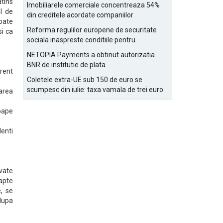
Bucurestiului
atins
Imobiliarele comerciale concentreaza 54%
ul de
din creditele acordate companiilor
oate
nefinanciare
Reforma regulilor europene de securitate
si ca
sociala inaspreste conditiile pentru
detasarea salariatilor
NETOPIA Payments a obtinut autorizatia
BNR de institutie de plata
erent
Coletele extra-UE sub 150 de euro se
scumpesc din iulie: taxa vamala de trei euro
area
pe articol, adaugata la taxa logistica
roape
enti
ivate
apte
e, se
 dupa