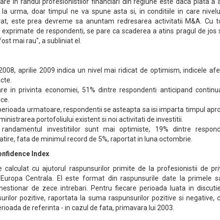
e in randul profesionistilor financiari din regiune este daca piata a 
 la urma, doar timpul ne va spune asta si, in conditiile in care nivel
at, este prea devreme sa anuntam redresarea activitatii M&A. Cu t
e exprimate de respondenti, se pare ca scaderea a atins pragul de jos 
st mai rau", a subliniat el.
008, aprilie 2009 indica un nivel mai ridicat de optimism, indicele af
cte.
rare in privinta economiei, 51% dintre respondenti anticipand continu
ice.
 perioada urmatoare, respondentii se asteapta sa isi imparta timpul ap
inistrarea portofoliului existent si noi activitati de investitii.
d randamentul investitiilor sunt mai optimiste, 19% dintre respond
tire, fata de minimul record de 5%, raportat in luna octombrie.
Confidence Index
 calculat cu ajutorul raspunsurilor primite de la profesionistii de pr
 Europa Centrala. El este format din raspunsurile date la primele s
chestionar de zece intrebari. Pentru fiecare perioada luata in discuti
rilor pozitive, raportata la suma raspunsurilor pozitive si negative,
ioada de referinta - in cazul de fata, primavara lui 2003.