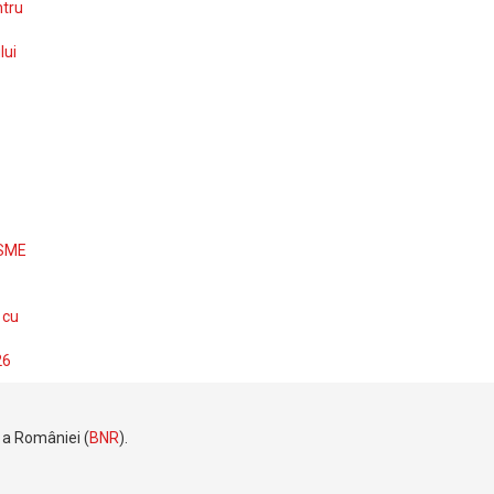
ntru
lui
 SME
 cu
26
e a României (
BNR
).