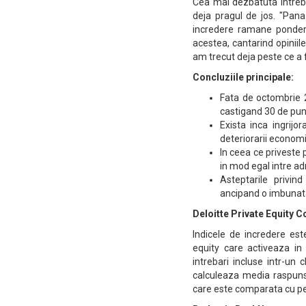
Cea mai dezbatuta intrebar
deja pragul de jos. "Pana
incredere ramane ponder
acestea, cantarind opiniil
am trecut deja peste ce a fo
Concluziile principale:
Fata de octombrie 2
castigand 30 de pun
Exista inca ingrijo
deteriorarii econom
In ceea ce priveste
in mod egal intre adm
Asteptarile privin
ancipand o imbunata
Deloitte Private Equity 
Indicele de incredere este
equity care activeaza in
intrebari incluse intr-un 
calculeaza media raspunsu
care este comparata cu per