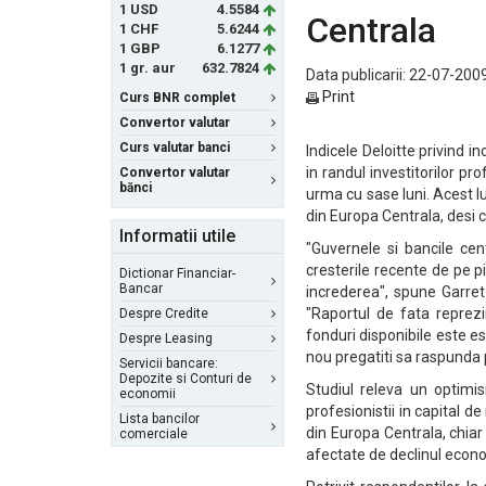
1 USD
4.5584
Centrala
1 CHF
5.6244
1 GBP
6.1277
1 gr. aur
632.7824
Data publicarii: 22-07-2009
Print
Curs BNR complet
Convertor valutar
Curs valutar banci
Indicele Deloitte privind i
in randul investitorilor p
Convertor valutar
bănci
urma cu sase luni. Acest l
din Europa Centrala, desi 
Informatii utile
"Guvernele si bancile ce
cresterile recente de pe p
Dictionar Financiar-
Bancar
increderea", spune Garret
"Raportul de fata reprezi
Despre Credite
fonduri disponibile este es
Despre Leasing
nou pregatiti sa raspunda p
Servicii bancare:
Depozite si Conturi de
Studiul releva un optimi
economii
profesionistii in capital 
Lista bancilor
din Europa Centrala, chia
comerciale
afectate de declinul econ