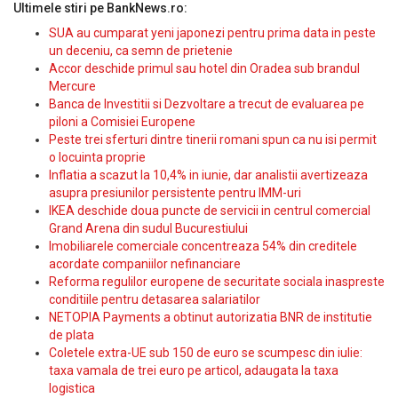
Ultimele stiri pe BankNews.ro:
SUA au cumparat yeni japonezi pentru prima data in peste
un deceniu, ca semn de prietenie
Accor deschide primul sau hotel din Oradea sub brandul
Mercure
Banca de Investitii si Dezvoltare a trecut de evaluarea pe
piloni a Comisiei Europene
Peste trei sferturi dintre tinerii romani spun ca nu isi permit
o locuinta proprie
Inflatia a scazut la 10,4% in iunie, dar analistii avertizeaza
asupra presiunilor persistente pentru IMM-uri
IKEA deschide doua puncte de servicii in centrul comercial
Grand Arena din sudul Bucurestiului
Imobiliarele comerciale concentreaza 54% din creditele
acordate companiilor nefinanciare
Reforma regulilor europene de securitate sociala inaspreste
conditiile pentru detasarea salariatilor
NETOPIA Payments a obtinut autorizatia BNR de institutie
de plata
Coletele extra-UE sub 150 de euro se scumpesc din iulie:
taxa vamala de trei euro pe articol, adaugata la taxa
logistica