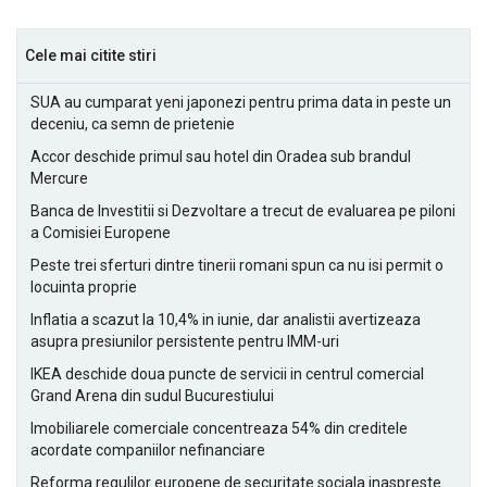
Cele mai citite stiri
SUA au cumparat yeni japonezi pentru prima data in peste un
deceniu, ca semn de prietenie
Accor deschide primul sau hotel din Oradea sub brandul
Mercure
Banca de Investitii si Dezvoltare a trecut de evaluarea pe piloni
a Comisiei Europene
Peste trei sferturi dintre tinerii romani spun ca nu isi permit o
locuinta proprie
Inflatia a scazut la 10,4% in iunie, dar analistii avertizeaza
asupra presiunilor persistente pentru IMM-uri
IKEA deschide doua puncte de servicii in centrul comercial
Grand Arena din sudul Bucurestiului
Imobiliarele comerciale concentreaza 54% din creditele
acordate companiilor nefinanciare
Reforma regulilor europene de securitate sociala inaspreste