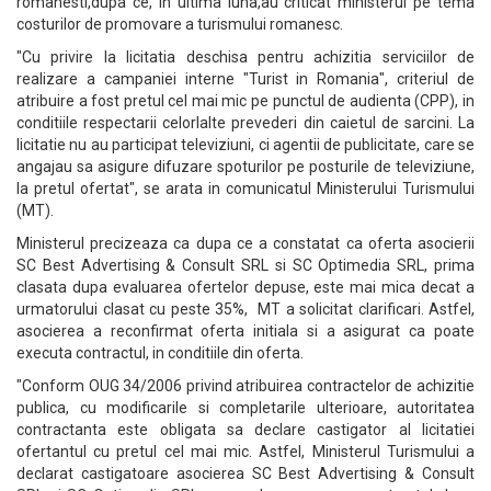
romanesti,dupa ce, in ultima luna,au criticat ministerul pe tema
costurilor de promovare a turismului romanesc.
"Cu privire la licitatia deschisa pentru achizitia serviciilor de
realizare a campaniei interne "Turist in Romania", criteriul de
atribuire a fost pretul cel mai mic pe punctul de audienta (CPP), in
conditiile respectarii celorlalte prevederi din caietul de sarcini. La
licitatie nu au participat televiziuni, ci agentii de publicitate, care se
angajau sa asigure difuzare spoturilor pe posturile de televiziune,
la pretul ofertat", se arata in comunicatul Ministerului Turismului
(MT).
Ministerul precizeaza ca dupa ce a constatat ca oferta asocierii
SC Best Advertising & Consult SRL si SC Optimedia SRL, prima
clasata dupa evaluarea ofertelor depuse, este mai mica decat a
urmatorului clasat cu peste 35%, MT a solicitat clarificari. Astfel,
asocierea a reconfirmat oferta initiala si a asigurat ca poate
executa contractul, in conditiile din oferta.
"Conform OUG 34/2006 privind atribuirea contractelor de achizitie
publica, cu modificarile si completarile ulterioare, autoritatea
contractanta este obligata sa declare castigator al licitatiei
ofertantul cu pretul cel mai mic. Astfel, Ministerul Turismului a
declarat castigatoare asocierea SC Best Advertising & Consult