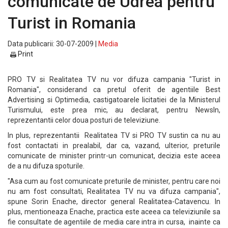
comunicate de Udrea pentru
Turist in Romania
Data publicarii: 30-07-2009 |
Media
Print
PRO TV si Realitatea TV nu vor difuza campania "Turist in
Romania", considerand ca pretul oferit de agentiile Best
Advertising si Optimedia, castigatoarele licitatiei de la Ministerul
Turismului, este prea mic, au declarat, pentru NewsIn,
reprezentantii celor doua posturi de televiziune.
In plus, reprezentantii Realitatea TV si PRO TV sustin ca nu au
fost contactati in prealabil, dar ca, vazand, ulterior, preturile
comunicate de minister printr-un comunicat, decizia este aceea
de a nu difuza spoturile.
"Asa cum au fost comunicate preturile de minister, pentru care noi
nu am fost consultati, Realitatea TV nu va difuza campania",
spune Sorin Enache, director general Realitatea-Catavencu. In
plus, mentioneaza Enache, practica este aceea ca televiziunile sa
fie consultate de agentiile de media care intra in cursa, inainte ca