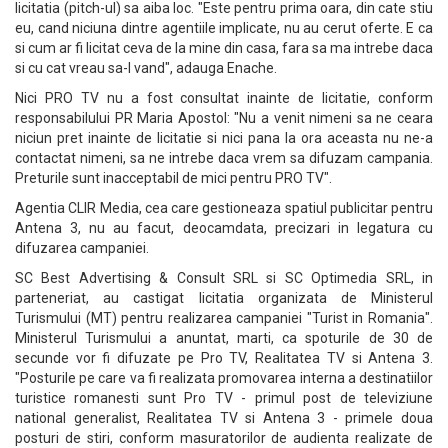
licitatia (pitch-ul) sa aiba loc. "Este pentru prima oara, din cate stiu
eu, cand niciuna dintre agentiile implicate, nu au cerut oferte. E ca
si cum ar fi licitat ceva de la mine din casa, fara sa ma intrebe daca
si cu cat vreau sa-l vand", adauga Enache.
Nici PRO TV nu a fost consultat inainte de licitatie, conform
responsabilului PR Maria Apostol: "Nu a venit nimeni sa ne ceara
niciun pret inainte de licitatie si nici pana la ora aceasta nu ne-a
contactat nimeni, sa ne intrebe daca vrem sa difuzam campania.
Preturile sunt inacceptabil de mici pentru PRO TV".
Agentia CLIR Media, cea care gestioneaza spatiul publicitar pentru
Antena 3, nu au facut, deocamdata, precizari in legatura cu
difuzarea campaniei.
SC Best Advertising & Consult SRL si SC Optimedia SRL, in
parteneriat, au castigat licitatia organizata de Ministerul
Turismului (MT) pentru realizarea campaniei "Turist in Romania".
Ministerul Turismului a anuntat, marti, ca spoturile de 30 de
secunde vor fi difuzate pe Pro TV, Realitatea TV si Antena 3.
"Posturile pe care va fi realizata promovarea interna a destinatiilor
turistice romanesti sunt Pro TV - primul post de televiziune
national generalist, Realitatea TV si Antena 3 - primele doua
posturi de stiri, conform masuratorilor de audienta realizate de