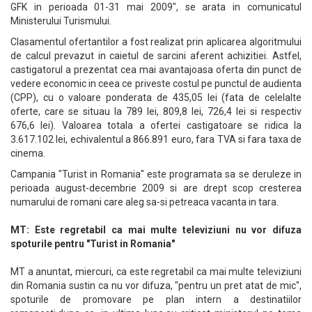
GFK in perioada 01-31 mai 2009", se arata in comunicatul
Ministerului Turismului.
Clasamentul ofertantilor a fost realizat prin aplicarea algoritmului
de calcul prevazut in caietul de sarcini aferent achizitiei. Astfel,
castigatorul a prezentat cea mai avantajoasa oferta din punct de
vedere economic in ceea ce priveste costul pe punctul de audienta
(CPP), cu o valoare ponderata de 435,05 lei (fata de celelalte
oferte, care se situau la 789 lei, 809,8 lei, 726,4 lei si respectiv
676,6 lei). Valoarea totala a ofertei castigatoare se ridica la
3.617.102 lei, echivalentul a 866.891 euro, fara TVA si fara taxa de
cinema.
Campania "Turist in Romania" este programata sa se deruleze in
perioada august-decembrie 2009 si are drept scop cresterea
numarului de romani care aleg sa-si petreaca vacanta in tara.
MT: Este regretabil ca mai multe televiziuni nu vor difuza
spoturile pentru "Turist in Romania"
MT a anuntat, miercuri, ca este regretabil ca mai multe televiziuni
din Romania sustin ca nu vor difuza, "pentru un pret atat de mic",
spoturile de promovare pe plan intern a destinatiilor