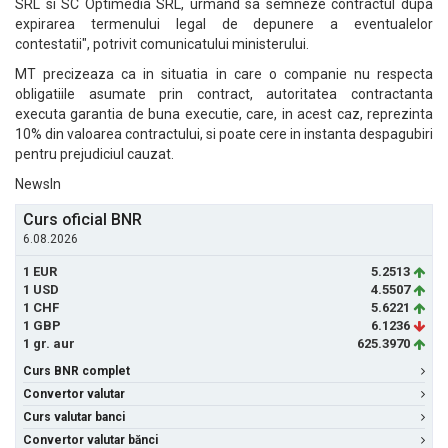
SRL si SC Optimedia SRL, urmand sa semneze contractul dupa
expirarea termenului legal de depunere a eventualelor
contestatii", potrivit comunicatului ministerului.
MT precizeaza ca in situatia in care o companie nu respecta
obligatiile asumate prin contract, autoritatea contractanta
executa garantia de buna executie, care, in acest caz, reprezinta
10% din valoarea contractului, si poate cere in instanta despagubiri
pentru prejudiciul cauzat.
NewsIn
Curs oficial BNR
6.08.2026
1 EUR
5.2513
1 USD
4.5507
1 CHF
5.6221
1 GBP
6.1236
1 gr. aur
625.3970
Curs BNR complet
Convertor valutar
Curs valutar banci
Convertor valutar bănci