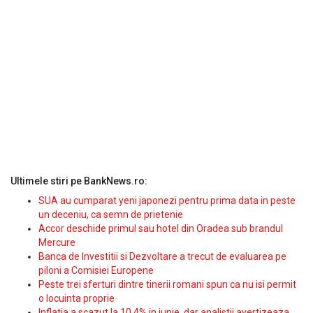
Ultimele stiri pe BankNews.ro:
SUA au cumparat yeni japonezi pentru prima data in peste
un deceniu, ca semn de prietenie
Accor deschide primul sau hotel din Oradea sub brandul
Mercure
Banca de Investitii si Dezvoltare a trecut de evaluarea pe
piloni a Comisiei Europene
Peste trei sferturi dintre tinerii romani spun ca nu isi permit
o locuinta proprie
Inflatia a scazut la 10,4% in iunie, dar analistii avertizeaza