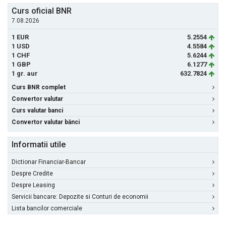
Curs oficial BNR
7.08.2026
1 EUR
5.2554
1 USD
4.5584
1 CHF
5.6244
1 GBP
6.1277
1 gr. aur
632.7824
Curs BNR complet
Convertor valutar
Curs valutar banci
Convertor valutar bănci
Informatii utile
Dictionar Financiar-Bancar
Despre Credite
Despre Leasing
Servicii bancare: Depozite si Conturi de economii
Lista bancilor comerciale