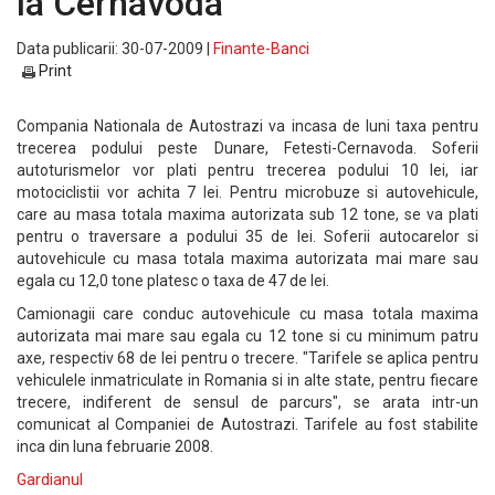
la Cernavoda
Data publicarii: 30-07-2009 |
Finante-Banci
Print
Compania Nationala de Autostrazi va incasa de luni taxa pentru
trecerea podului peste Dunare, Fetesti-Cernavoda. Soferii
autoturismelor vor plati pentru trecerea podului 10 lei, iar
motociclistii vor achita 7 lei. Pentru microbuze si autovehicule,
care au masa totala maxima autorizata sub 12 tone, se va plati
pentru o traversare a podului 35 de lei. Soferii autocarelor si
autovehicule cu masa totala maxima autorizata mai mare sau
egala cu 12,0 tone platesc o taxa de 47 de lei.
Camionagii care conduc autovehicule cu masa totala maxima
autorizata mai mare sau egala cu 12 tone si cu minimum patru
axe, respectiv 68 de lei pentru o trecere. "Tarifele se aplica pentru
vehiculele inmatriculate in Romania si in alte state, pentru fiecare
trecere, indiferent de sensul de parcurs", se arata intr-un
comunicat al Companiei de Autostrazi. Tarifele au fost stabilite
inca din luna februarie 2008.
Gardianul