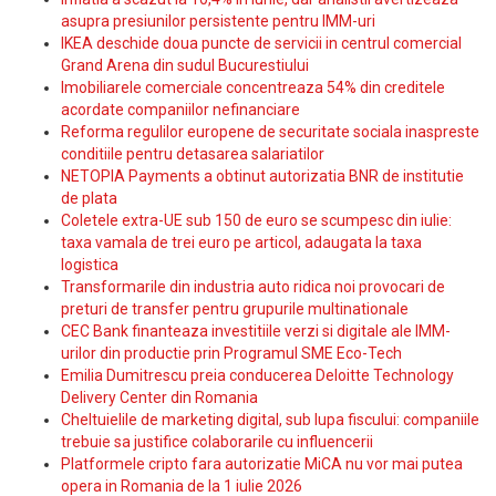
asupra presiunilor persistente pentru IMM-uri
IKEA deschide doua puncte de servicii in centrul comercial
Grand Arena din sudul Bucurestiului
Imobiliarele comerciale concentreaza 54% din creditele
acordate companiilor nefinanciare
Reforma regulilor europene de securitate sociala inaspreste
conditiile pentru detasarea salariatilor
NETOPIA Payments a obtinut autorizatia BNR de institutie
de plata
Coletele extra-UE sub 150 de euro se scumpesc din iulie:
taxa vamala de trei euro pe articol, adaugata la taxa
logistica
Transformarile din industria auto ridica noi provocari de
preturi de transfer pentru grupurile multinationale
CEC Bank finanteaza investitiile verzi si digitale ale IMM-
urilor din productie prin Programul SME Eco-Tech
Emilia Dumitrescu preia conducerea Deloitte Technology
Delivery Center din Romania
Cheltuielile de marketing digital, sub lupa fiscului: companiile
trebuie sa justifice colaborarile cu influencerii
Platformele cripto fara autorizatie MiCA nu vor mai putea
opera in Romania de la 1 iulie 2026