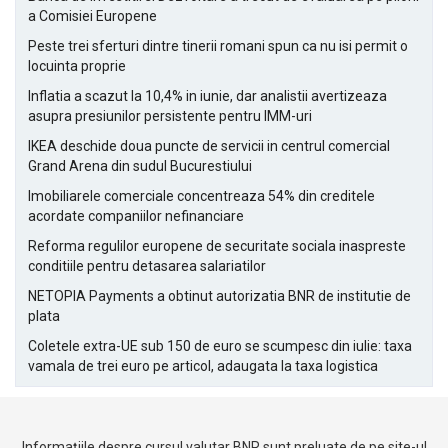
a Comisiei Europene
Peste trei sferturi dintre tinerii romani spun ca nu isi permit o
locuinta proprie
Inflatia a scazut la 10,4% in iunie, dar analistii avertizeaza
asupra presiunilor persistente pentru IMM-uri
IKEA deschide doua puncte de servicii in centrul comercial
Grand Arena din sudul Bucurestiului
Imobiliarele comerciale concentreaza 54% din creditele
acordate companiilor nefinanciare
Reforma regulilor europene de securitate sociala inaspreste
conditiile pentru detasarea salariatilor
NETOPIA Payments a obtinut autorizatia BNR de institutie de
plata
Coletele extra-UE sub 150 de euro se scumpesc din iulie: taxa
vamala de trei euro pe articol, adaugata la taxa logistica
Informațiile despre cursul valutar BNR sunt preluate de pe site-ul