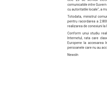
comunicatiile intre Guvern s
cu autoritatile locale", a 
Totodata, ministrul comun
pentru racordarea a 2.800
realizarea de conexiuni la 
Conform unui studiu rea
Internetul, rata care cla
Europene la accesarea In
persoanele care nu au acce
NewsIn