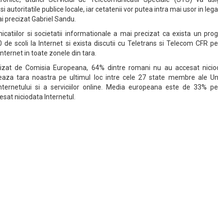
i autoritatile publice locale, iar cetatenii vor putea intra mai usor in leg
mai precizat Gabriel Sandu.
icatiilor si societatii informationale a mai precizat ca exista un pr
 de scoli la Internet si exista discutii cu Teletrans si Telecom CFR p
Internet in toate zonele din tara.
lizat de Comisia Europeana, 64% dintre romani nu au accesat nicio
seaza tara noastra pe ultimul loc intre cele 27 state membre ale Uni
ternetului si a serviciilor online. Media europeana este de 33% pe
sat niciodata Internetul.