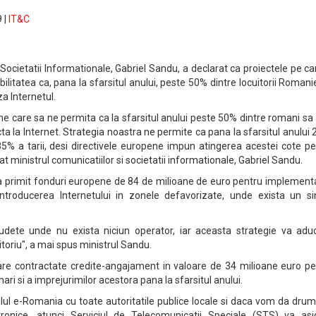
 |
IT&C
 Societatii Informationale, Gabriel Sandu, a declarat ca proiectele pe ca
bilitatea ca, pana la sfarsitul anului, peste 50% dintre locuitorii Romani
za Internetul.
e care sa ne permita ca la sfarsitul anului peste 50% dintre romani sa
cta la Internet. Strategia noastra ne permite ca pana la sfarsitul anului
% a tarii, desi directivele europene impun atingerea acestei cote pe
rat ministrul comunicatiilor si societatii informationale, Gabriel Sandu.
 primit fonduri europene de 84 de milioane de euro pentru implement
introducerea Internetului in zonele defavorizate, unde exista un si
dete unde nu exista niciun operator, iar aceasta strategie va adu
toriu", a mai spus ministrul Sandu.
re contractate credite-angajament in valoare de 34 milioane euro pe
ri si a imprejurimilor acestora pana la sfarsitul anului.
lul e-Romania cu toate autoritatile publice locale si daca vom da drum
tronice, atunci Serviciul de Telecomunicatii Speciale (STS) va asi