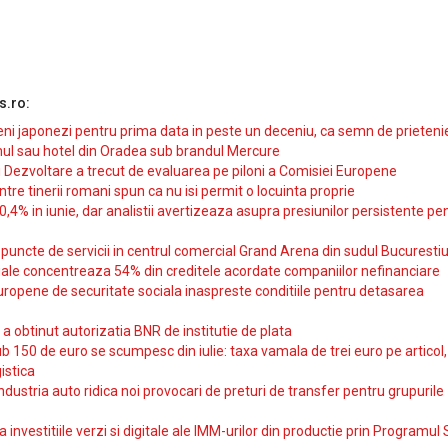
s.ro:
i japonezi pentru prima data in peste un deceniu, ca semn de prieteni
ul sau hotel din Oradea sub brandul Mercure
si Dezvoltare a trecut de evaluarea pe piloni a Comisiei Europene
intre tinerii romani spun ca nu isi permit o locuinta proprie
10,4% in iunie, dar analistii avertizeaza asupra presiunilor persistente pe
uncte de servicii in centrul comercial Grand Arena din sudul Bucurestiu
iale concentreaza 54% din creditele acordate companiilor nefinanciare
uropene de securitate sociala inaspreste conditiile pentru detasarea
obtinut autorizatia BNR de institutie de plata
b 150 de euro se scumpesc din iulie: taxa vamala de trei euro pe articol,
istica
ndustria auto ridica noi provocari de preturi de transfer pentru grupurile
investitiile verzi si digitale ale IMM-urilor din productie prin Programul