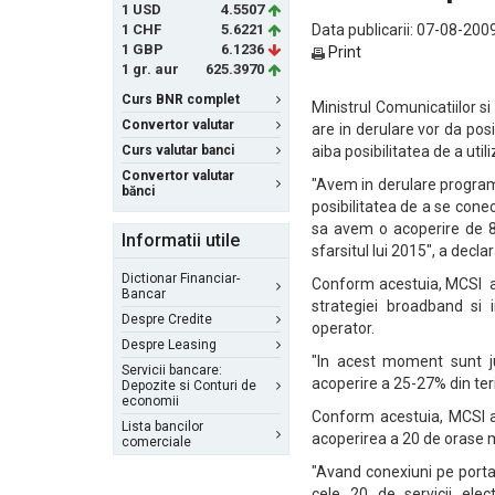
1 USD
4.5507
1 CHF
5.6221
Data publicarii: 07-08-2009
1 GBP
6.1236
Print
1 gr. aur
625.3970
Curs BNR complet
Ministrul Comunicatiilor si
Convertor valutar
are in derulare vor da posi
Curs valutar banci
aiba posibilitatea de a utili
Convertor valutar
"Avem in derulare program
bănci
posibilitatea de a se cone
sa avem o acoperire de 85
Informatii utile
sfarsitul lui 2015", a decla
Dictionar Financiar-
Conform acestuia, MCSI a
Bancar
strategiei broadband si 
Despre Credite
operator.
Despre Leasing
"In acest moment sunt ju
Servicii bancare:
acoperire a 25-27% din teri
Depozite si Conturi de
economii
Conform acestuia, MCSI a
Lista bancilor
acoperirea a 20 de orase ma
comerciale
"Avand conexiuni pe porta
cele 20 de servicii elec