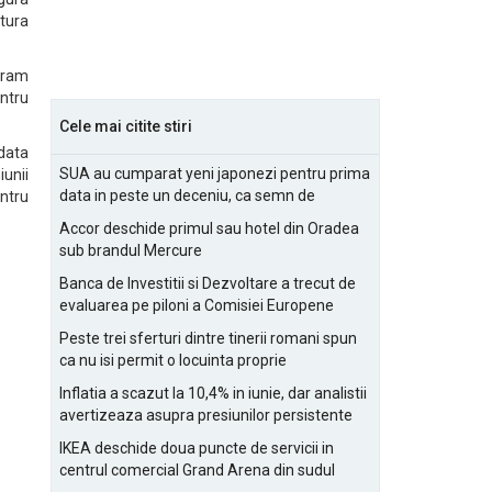
atura
ogram
entru
Cele mai citite stiri
data
SUA au cumparat yeni japonezi pentru prima
unii
data in peste un deceniu, ca semn de
ntru
prietenie
Accor deschide primul sau hotel din Oradea
sub brandul Mercure
Banca de Investitii si Dezvoltare a trecut de
evaluarea pe piloni a Comisiei Europene
Peste trei sferturi dintre tinerii romani spun
ca nu isi permit o locuinta proprie
Inflatia a scazut la 10,4% in iunie, dar analistii
avertizeaza asupra presiunilor persistente
pentru IMM-uri
IKEA deschide doua puncte de servicii in
centrul comercial Grand Arena din sudul