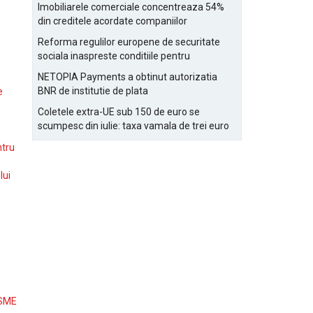
Bucurestiului
Imobiliarele comerciale concentreaza 54%
din creditele acordate companiilor
nefinanciare
Reforma regulilor europene de securitate
sociala inaspreste conditiile pentru
detasarea salariatilor
NETOPIA Payments a obtinut autorizatia
BNR de institutie de plata
e
Coletele extra-UE sub 150 de euro se
scumpesc din iulie: taxa vamala de trei euro
pe articol, adaugata la taxa logistica
ntru
lui
 SME