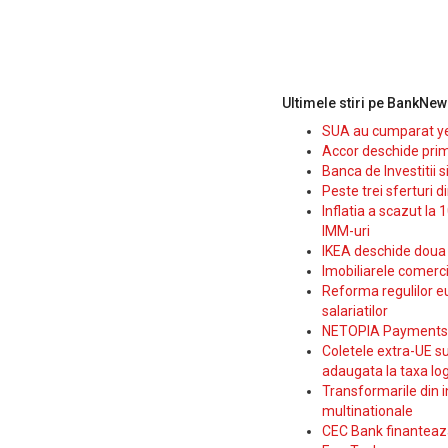
Ultimele stiri pe BankNew
SUA au cumparat yen
Accor deschide prim
Banca de Investitii 
Peste trei sferturi d
Inflatia a scazut la 
IMM-uri
IKEA deschide doua p
Imobiliarele comerc
Reforma regulilor e
salariatilor
NETOPIA Payments a 
Coletele extra-UE su
adaugata la taxa log
Transformarile din i
multinationale
CEC Bank finanteaza 