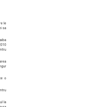
re le
ei sa
 aiba
 2010
ntru
area
ngur
ce o
ntru
ul la
gura