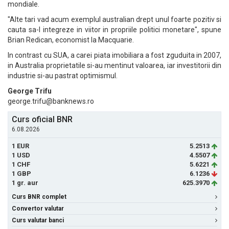
mondiale.
"Alte tari vad acum exemplul australian drept unul foarte pozitiv si
cauta sa-l integreze in viitor in propriile politici monetare", spune
Brian Redican, economist la Macquarie.
In contrast cu SUA, a carei piata imobiliara a fost zguduita in 2007,
in Australia proprietatile si-au mentinut valoarea, iar investitorii din
industrie si-au pastrat optimismul.
George Trifu
george.trifu@banknews.ro
Curs oficial BNR
6.08.2026
1 EUR
5.2513
1 USD
4.5507
1 CHF
5.6221
1 GBP
6.1236
1 gr. aur
625.3970
Curs BNR complet
Convertor valutar
Curs valutar banci