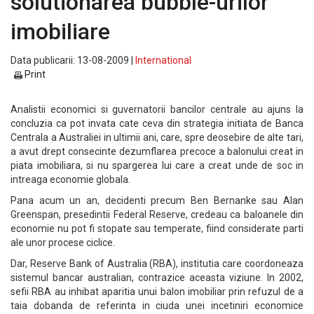
solutionarea bubble-urilor
imobiliare
Data publicarii: 13-08-2009 |
International
Print
Analistii economici si guvernatorii bancilor centrale au ajuns la
concluzia ca pot invata cate ceva din strategia initiata de Banca
Centrala a Australiei in ultimii ani, care, spre deosebire de alte tari,
a avut drept consecinte dezumflarea precoce a balonului creat in
piata imobiliara, si nu spargerea lui care a creat unde de soc in
intreaga economie globala.
Pana acum un an, decidenti precum Ben Bernanke sau Alan
Greenspan, presedintii Federal Reserve, credeau ca baloanele din
economie nu pot fi stopate sau temperate, fiind considerate parti
ale unor procese ciclice.
Dar, Reserve Bank of Australia (RBA), institutia care coordoneaza
sistemul bancar australian, contrazice aceasta viziune. In 2002,
sefii RBA au inhibat aparitia unui balon imobiliar prin refuzul de a
taia dobanda de referinta in ciuda unei incetiniri economice