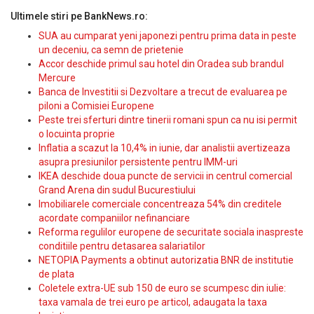
Ultimele stiri pe BankNews.ro:
SUA au cumparat yeni japonezi pentru prima data in peste
un deceniu, ca semn de prietenie
Accor deschide primul sau hotel din Oradea sub brandul
Mercure
Banca de Investitii si Dezvoltare a trecut de evaluarea pe
piloni a Comisiei Europene
Peste trei sferturi dintre tinerii romani spun ca nu isi permit
o locuinta proprie
Inflatia a scazut la 10,4% in iunie, dar analistii avertizeaza
asupra presiunilor persistente pentru IMM-uri
IKEA deschide doua puncte de servicii in centrul comercial
Grand Arena din sudul Bucurestiului
Imobiliarele comerciale concentreaza 54% din creditele
acordate companiilor nefinanciare
Reforma regulilor europene de securitate sociala inaspreste
conditiile pentru detasarea salariatilor
NETOPIA Payments a obtinut autorizatia BNR de institutie
de plata
Coletele extra-UE sub 150 de euro se scumpesc din iulie:
taxa vamala de trei euro pe articol, adaugata la taxa